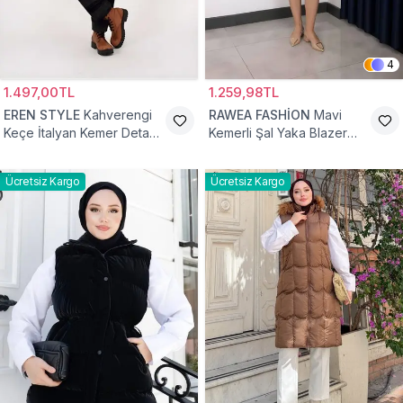
4
1.497,00TL
1.259,98TL
EREN STYLE
Kahverengi
RAWEA FASHİON
Mavi
Keçe İtalyan Kemer Detaylı
Kemerli Şal Yaka Blazer
Yelek
Tesettür Yelek
Ücretsiz Kargo
Ücretsiz Kargo