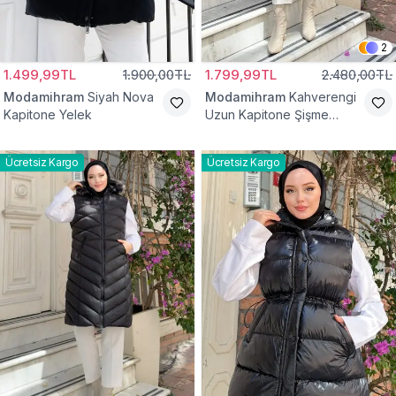
2
1.499,99TL
1.900,00TL
1.799,99TL
2.480,00TL
Modamihram
Siyah Nova
Modamihram
Kahverengi
Kapitone Yelek
Uzun Kapitone Şişme
Yelek
Ücretsiz Kargo
Ücretsiz Kargo