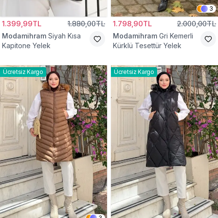
3
1.399,99TL
1.880,00TL
1.798,90TL
2.000,00TL
Modamihram
Siyah Kısa
Modamihram
Gri Kemerli
Kapitone Yelek
Kürklü Tesettür Yelek
Ücretsiz Kargo
Ücretsiz Kargo
3