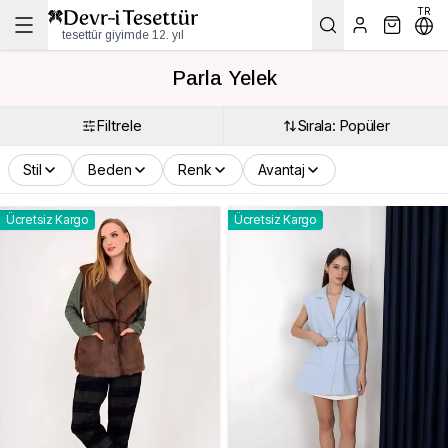
TR
tesettür giyimde 12. yıl
Parla Yelek
Filtrele
Sırala: Popüler
Stil
Beden
Renk
Avantaj
Ücretsiz Kargo
Ücretsiz Kargo