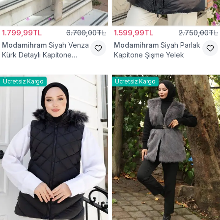
1.799,99TL
3.700,00TL
1.599,99TL
2.750,00TL
Modamihram
Siyah Venza
Modamihram
Siyah Parlak
Kürk Detaylı Kapitone
Kapitone Şişme Yelek
Yelek
Ücretsiz Kargo
Ücretsiz Kargo