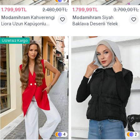
1.799,99TL
2.480,00TL
1.799,99TL
3.700,00TL
Modamihram
Kahverengi
Modamihram
Siyah
Liora Uzun Kapüşonlu
Baklava Desenli Yelek
Yelek
Ücretsiz Kargo
4
2