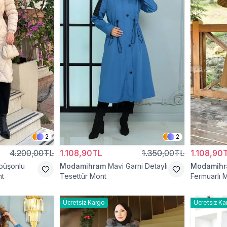
2
2
4.200,00TL
1.108,90TL
1.350,00TL
1.108,90
püşonlu
Modamihram
Mavi Garni Detaylı
Modamih
nt
Tesettür Mont
Fermuarlı 
Ücretsiz Kargo
Ücretsiz Ka