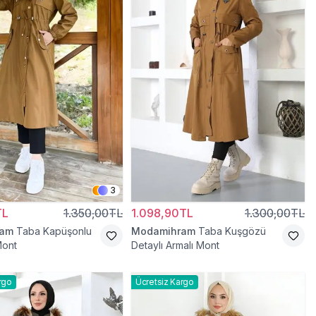
3
TL
1.350,00TL
1.098,90TL
1.300,00TL
ram
Taba Kapüşonlu
Modamihram
Taba Kuşgözü
Mont
Detaylı Armalı Mont
rgo
Ücretsiz Kargo