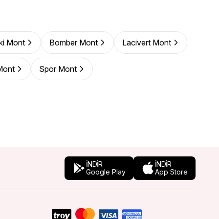
ki Mont
Bomber Mont
Lacivert Mont
Mont
Spor Mont
İNDİR
İNDİR
Google Play
App Store