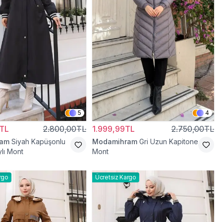
5
4
TL
2.800,00TL
1.999,99TL
2.750,00TL
ram
Siyah Kapüşonlu
Modamihram
Gri Uzun Kapitone
lı Mont
Mont
rgo
Ücretsiz Kargo