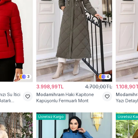
3
4
3.998,99TL
4.700,00TL
1.108,90
ızı Su İtici
Modamihram
Haki Kapitone
Modamih
starlı
Kapüşonlu Fermuarlı Mont
Yazı Detay
Ücretsiz Kargo
Ücretsiz Ka