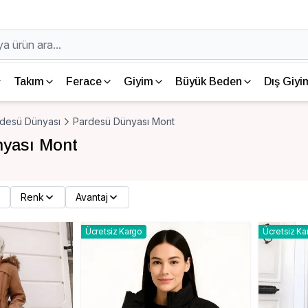
Takım
Ferace
Giyim
Büyük Beden
Dış Giyi
desü Dünyası
Pardesü Dünyası Mont
yası Mont
Renk
Avantaj
Ücretsiz Kargo
Ücretsiz Ka