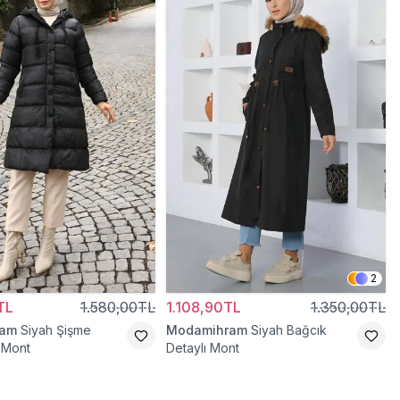
2
TL
1.580,00TL
1.108,90TL
1.350,00TL
ram
Siyah Şişme
Modamihram
Siyah Bağcık
 Mont
Detaylı Mont