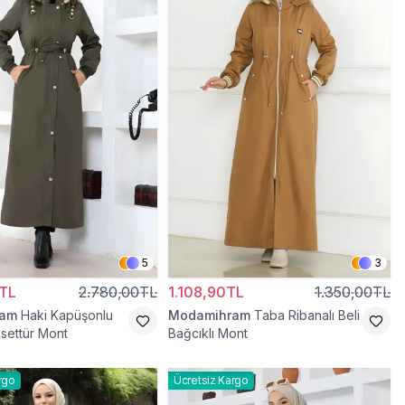
5
3
TL
2.780,00TL
1.108,90TL
1.350,00TL
ram
Haki Kapüşonlu
Modamihram
Taba Ribanalı Beli
esettür Mont
Bağcıklı Mont
rgo
Ücretsiz Kargo