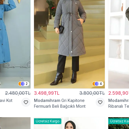
2
4
2.480,00TL
3.498,99TL
3.800,00TL
2.598,90
avi Kot
Modamihram
Gri Kapitone
Modamih
Fermuarlı Beli Bağcıklı Mont
Ribanalı T
Ücretsiz Kargo
Ücretsiz Ka