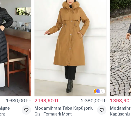
3
1.680,00TL
2.198,90TL
2.380,00TL
1.398,90
Şişme
Modamihram
Taba Kapüşonlu
Modamih
ont
Gizli Fermuarlı Mont
Kapüşonlu