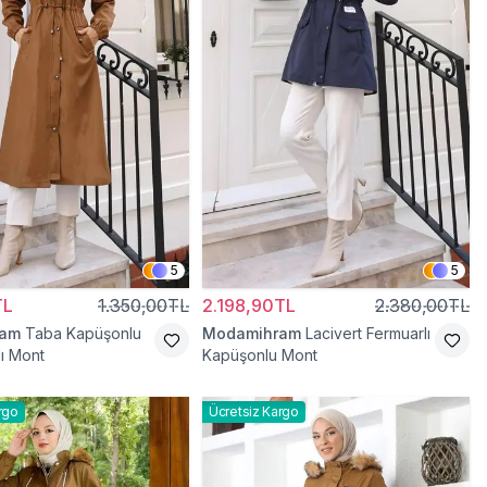
5
5
TL
1.350,00TL
2.198,90TL
2.380,00TL
ram
Taba Kapüşonlu
Modamihram
Lacivert Fermuarlı
lı Mont
Kapüşonlu Mont
rgo
Ücretsiz Kargo