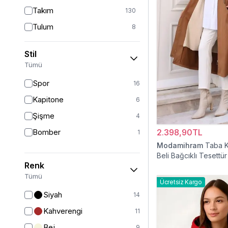
Takım
130
Tulum
8
Pantolon
153
Stil
Etek
19
Tümü
Pantolon Etek
2
Spor
16
Bluz & Gömlek
15
Kapitone
6
Kazak
6
Şişme
4
Eşofman
64
Bomber
2.398,90TL
1
Şal
6
Modamihram
Taba K
Beli Bağcıklı Tesettü
Bone
15
Renk
Ferace
126
Tümü
Ücretsiz Kargo
Kap & Pardesü
23
Siyah
14
Trençkot
32
Kahverengi
11
Hırka
4
Bej
9