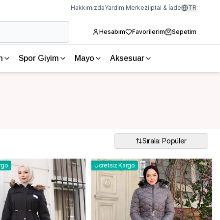
Hakkımızda
Yardım Merkezi
İptal & İade
TR
Hesabım
Favorilerim
Sepetim
m
Spor Giyim
Mayo
Aksesuar
Sırala: Popüler
rgo
Ücretsiz Kargo