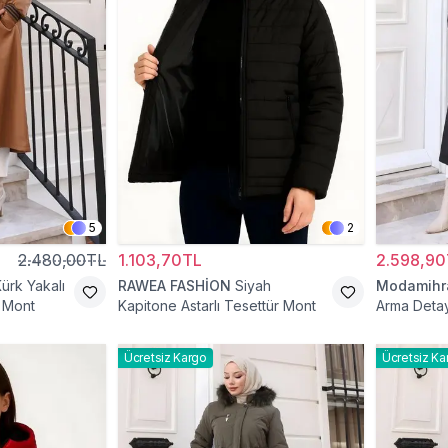
5
2
2.480,00TL
1.103,70TL
2.598,90
ürk Yakalı
RAWEA FASHİON
Siyah
Modamih
r Mont
Kapitone Astarlı Tesettür Mont
Arma Detay
Ücretsiz Kargo
Ücretsiz Ka