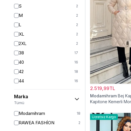
S
2
M
2
L
2
XL
2
2XL
2
38
17
40
16
42
18
44
16
2.519,99TL
46
18
Modamihram
Bej Ka
Marka
48
18
Kapitone Kemerli Mo
Tümü
50
12
Modamihram
18
Ücretsiz Kargo
52
6
RAWEA FASHİON
2