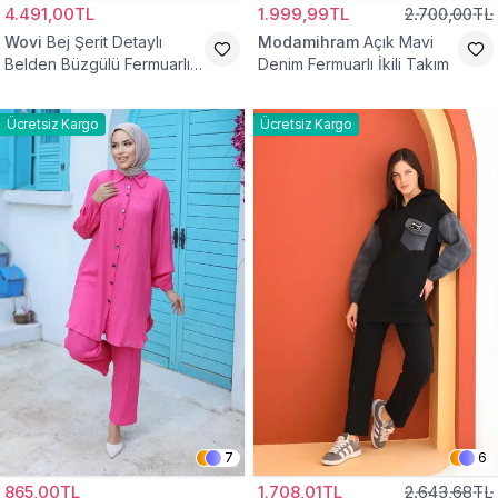
4.491,00TL
1.999,99TL
2.700,00TL
Wovi
Bej Şerit Detaylı
Modamihram
Açık Mavi
Belden Büzgülü Fermuarlı
Denim Fermuarlı İkili Takım
İkili Spor Eşofman Takımı
Ücretsiz Kargo
Ücretsiz Kargo
7
6
865,00TL
1.708,01TL
2.643,68TL