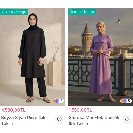
Ücretsiz Kargo
Ücretsiz Kargo
2
5
4.580,00TL
1.550,00TL
Beyza
Siyah Umre İkili
Shirosa
Mor Etek Gömlek
Takım
İkili Takım