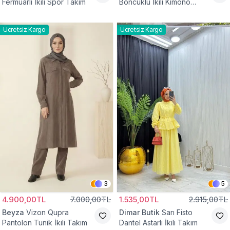
Fermuarlı İkili Spor Takım
Boncuklu İkili Kimono
Takım
Ücretsiz Kargo
Ücretsiz Kargo
3
5
4.900,00TL
7.000,00TL
1.535,00TL
2.915,00TL
Beyza
Vizon Qupra
Dimar Butik
Sarı Fisto
Pantolon Tunik İkili Takım
Dantel Astarlı İkili Takım