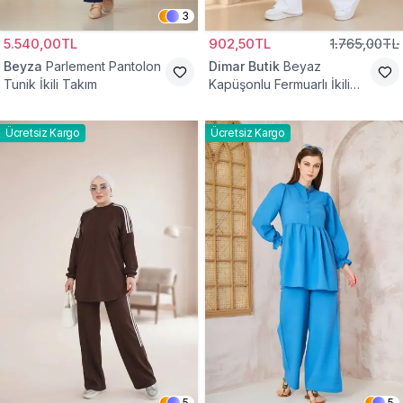
3
5.540,00TL
902,50TL
1.765,00TL
Beyza
Parlement Pantolon
Dimar Butik
Beyaz
Tunik İkili Takım
Kapüşonlu Fermuarlı İkili
Takım
Ücretsiz Kargo
Ücretsiz Kargo
5
5