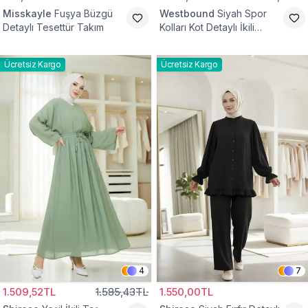
Misskayle
Fuşya Büzgü
Westbound
Siyah Spor
Detaylı Tesettür Takım
Kolları Kot Detaylı İkili
Takım
Ücretsiz Kargo
Ücretsiz Kargo
4
7
1.509,52TL
1.585,43TL
1.550,00TL