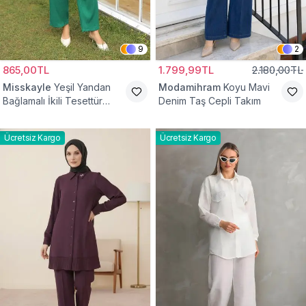
9
2
865,00TL
1.799,99TL
2.180,00TL
Misskayle
Yeşil Yandan
Modamihram
Koyu Mavi
Bağlamalı İkili Tesettür
Denim Taş Cepli Takım
Takım
Ücretsiz Kargo
Ücretsiz Kargo