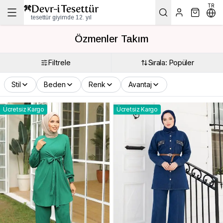
TR
tesettür giyimde 12. yıl
Özmenler Takım
Filtrele
Sırala: Popüler
Stil
Beden
Renk
Avantaj
Ücretsiz Kargo
Ücretsiz Kargo