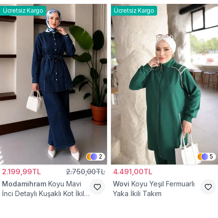
Ücretsiz Kargo
Ücretsiz Kargo
2
5
2.199,99TL
2.750,00TL
4.491,00TL
Modamihram
Koyu Mavi
Wovi
Koyu Yeşil Fermuarlı
İnci Detaylı Kuşaklı Kot İkili
Yaka İkili Takım
Takım