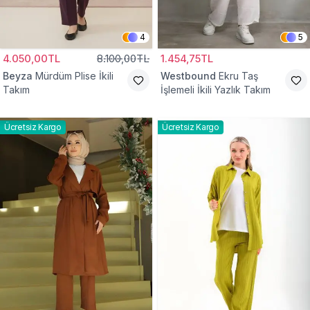
4
5
4.050,00TL
8.100,00TL
1.454,75TL
Beyza
Mürdüm Plise İkili
Westbound
Ekru Taş
Takım
İşlemeli İkili Yazlık Takım
Ücretsiz Kargo
Ücretsiz Kargo