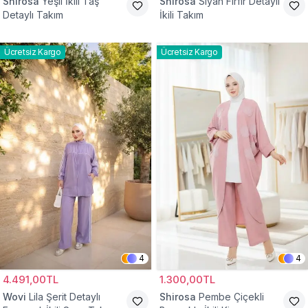
Shirosa
Yeşil İkili Taş
Shirosa
Siyah Fırfır Detaylı
Detaylı Takım
İkili Takım
Ücretsiz Kargo
Ücretsiz Kargo
4
4
4.491,00TL
1.300,00TL
Wovi
Lila Şerit Detaylı
Shirosa
Pembe Çiçekli