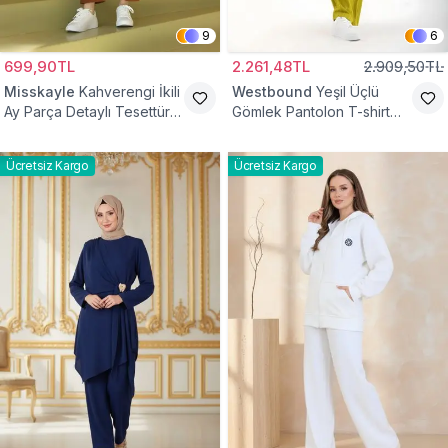
9
6
699,90TL
2.261,48TL
2.909,50TL
Misskayle
Kahverengi İkili
Westbound
Yeşil Üçlü
Ay Parça Detaylı Tesettür
Gömlek Pantolon T-shirt
Takım
Takım
Ücretsiz Kargo
Ücretsiz Kargo