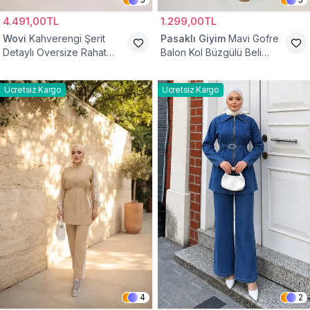
4.491,00TL
1.299,00TL
Wovi
Kahverengi Şerit
Pasaklı Giyim
Mavi Gofre
Detaylı Oversize Rahat
Balon Kol Büzgülü Beli
Eşofman Takımı
Lastikli Cepli Tesettür İkili
Takım
Ücretsiz Kargo
Ücretsiz Kargo
4
2