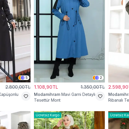
5
2
2.800,00TL
1.108,90TL
1.350,00TL
2.598,90
Kapüşonlu
Modamihram
Mavi Garni Detaylı
Modamih
Tesettür Mont
Ribanalı T
Ücretsiz Kargo
Ücretsiz Ka