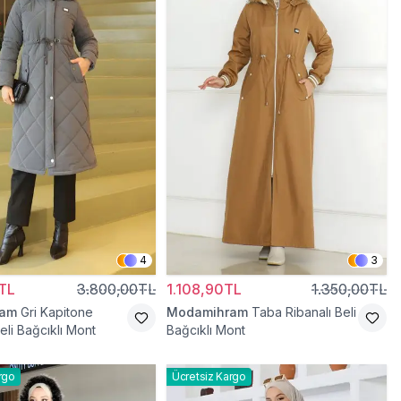
4
3
TL
3.800,00TL
1.108,90TL
1.350,00TL
ram
Gri Kapitone
Modamihram
Taba Ribanalı Beli
eli Bağcıklı Mont
Bağcıklı Mont
rgo
Ücretsiz Kargo