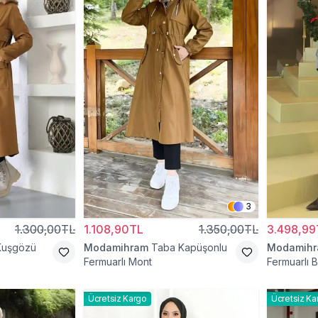
3
1.300,00TL
1.108,90TL
1.350,00TL
3.498,99
Kuşgözü
Modamihram
Taba Kapüşonlu
Modamih
Fermuarlı Mont
Fermuarlı B
Ücretsiz Kargo
Ücretsiz Ka