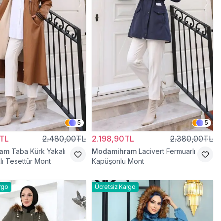
5
5
TL
2.480,00TL
2.198,90TL
2.380,00TL
ram
Taba Kürk Yakalı
Modamihram
Lacivert Fermuarlı
lı Tesettür Mont
Kapüşonlu Mont
rgo
Ücretsiz Kargo