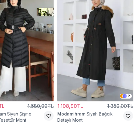
2
TL
1.680,00TL
1.108,90TL
1.350,00TL
ram
Siyah Şişme
Modamihram
Siyah Bağcık
esettür Mont
Detaylı Mont