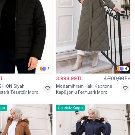
2
4
TL
3.998,99TL
4.700,00TL
SHİON
Siyah
Modamihram
Haki Kapitone
starlı Tesettür Mont
Kapüşonlu Fermuarlı Mont
rgo
Ücretsiz Kargo