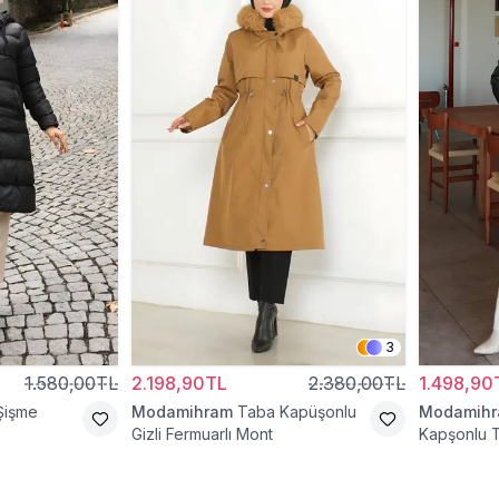
3
1.580,00TL
2.198,90TL
2.380,00TL
1.498,90
Şişme
Modamihram
Taba Kapüşonlu
Modamih
Gizli Fermuarlı Mont
Kapşonlu T