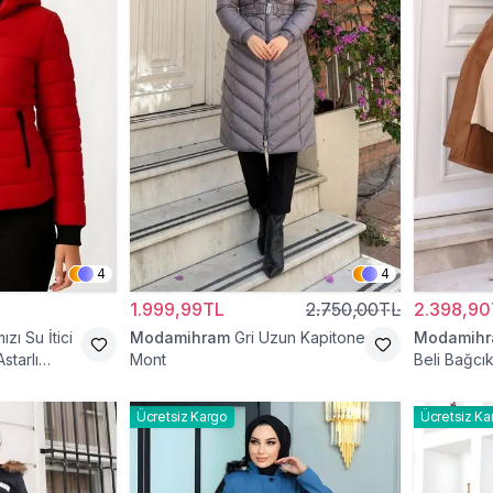
4
4
1.999,99TL
2.750,00TL
2.398,90
ızı Su İtici
Modamihram
Gri Uzun Kapitone
Modamih
starlı
Mont
Beli Bağcık
Ücretsiz Kargo
Ücretsiz Ka