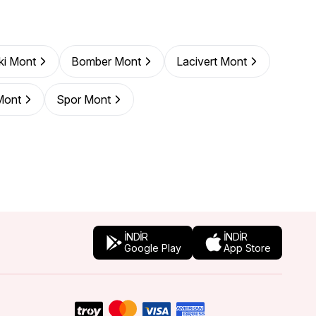
ki Mont
Bomber Mont
Lacivert Mont
Mont
Spor Mont
İNDİR
İNDİR
Google Play
App Store