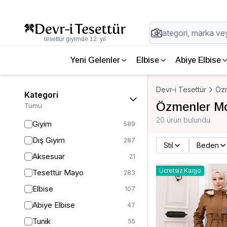
tesettür giyimde 12. yıl
Yeni Gelenler
Elbise
Abiye Elbise
Devr-i Tesettür
Öz
Kategori
Özmenler M
Tümü
20 ürün bulundu.
Giyim
589
Dış Giyim
287
Stil
Beden
Aksesuar
21
Ücretsiz Kargo
Tesettür Mayo
283
Elbise
107
Abiye Elbise
47
Tunik
55