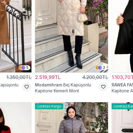
5
2
1.350,00TL
2.519,99TL
4.200,00TL
1.103,70
Kapüşonlu
Modamihram
Bej Kapüşonlu
RAWEA FA
Kapitone Kemerli Mont
Kapitone A
Ücretsiz Kargo
Ücretsiz Ka