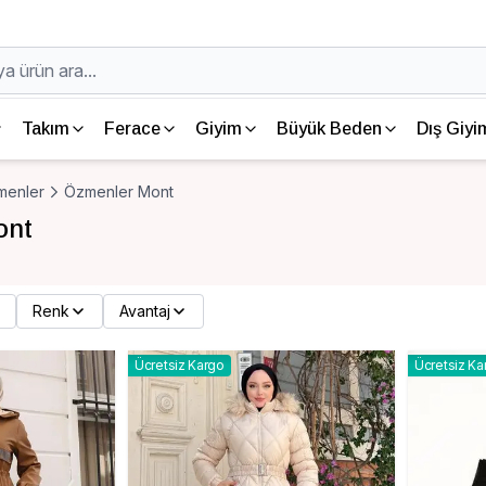
Takım
Ferace
Giyim
Büyük Beden
Dış Giyi
menler
Özmenler Mont
ont
Renk
Avantaj
Ücretsiz Kargo
Ücretsiz Ka