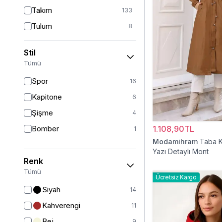
Takım
133
Tulum
8
Pantolon
148
Stil
Etek
19
Tümü
Pantolon Etek
2
Spor
16
Bluz & Gömlek
15
Kapitone
6
Kazak
7
Şişme
4
Eşofman
67
Bomber
1.108,90TL
1
Şal
6
Modamihram
Taba 
Yazı Detaylı Mont
Bone
15
Renk
Ferace
126
Tümü
Ücretsiz Kargo
Kap & Pardesü
23
Siyah
14
Trençkot
32
Kahverengi
11
Hırka
4
Bej
9