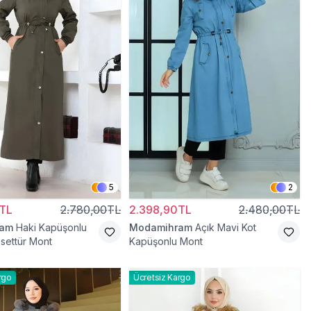
5
2
TL
2.780,00TL
2.398,90TL
2.480,00TL
ram
Haki Kapüşonlu
Modamihram
Açık Mavi Kot
esettür Mont
Kapüşonlu Mont
rgo
Ücretsiz Kargo