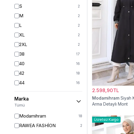
S
2
M
2
L
2
XL
2
2XL
2
38
17
40
16
42
18
44
16
2.598,90TL
46
18
Modamihram
Siyah 
Marka
48
18
Arma Detaylı Mont
Tümü
50
12
Modamihram
18
Ücretsiz Kargo
52
6
RAWEA FASHİON
2