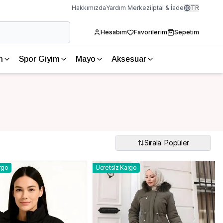
Hakkımızda
Yardım Merkezi
İptal & İade
TR
Hesabım
Favorilerim
Sepetim
m
Spor Giyim
Mayo
Aksesuar
Sırala: Popüler
rgo
Ücretsiz Kargo