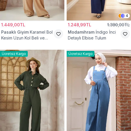
4
1.449,00TL
1.248,99TL
1.380,00TL
Pasaklı Giyim
Karamel Bol
Modamihram
İndigo İnci
Kesim Uzun Kol Beli ve
Detaylı Elbise Tulum
Kolu Lastikli Cepli Kupra
Tulum
Ücretsiz Kargo
Ücretsiz Kargo