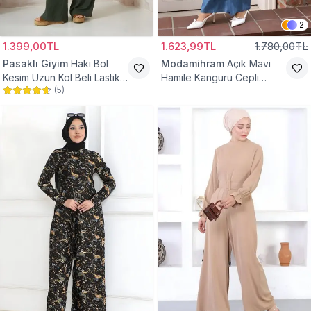
2
1.399,00TL
1.623,99TL
1.780,00TL
Pasaklı Giyim
Haki Bol
Modamihram
Açık Mavi
Kesim Uzun Kol Beli Lastikli
Hamile Kanguru Cepli
(
5
)
Cepli Kupra Tesettür Tulum
Tesettür Tulum