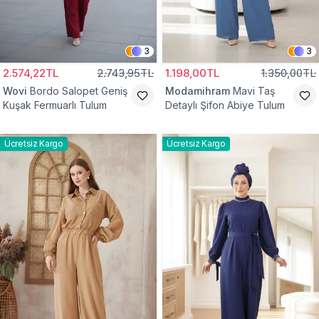
3
3
2.574,22TL
2.743,95TL
1.198,00TL
1.350,00TL
Wovi
Bordo Salopet Geniş
Modamihram
Mavi Taş
Kuşak Fermuarlı Tulum
Detaylı Şifon Abiye Tulum
Ücretsiz Kargo
Ücretsiz Kargo