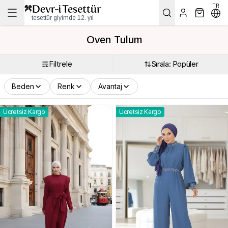
TR
tesettür giyimde 12. yıl
Oven Tulum
Filtrele
Sırala: Popüler
Beden
Renk
Avantaj
Ücretsiz Kargo
Ücretsiz Kargo