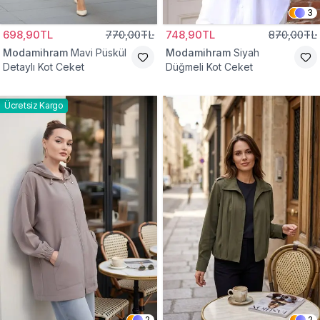
3
698,90TL
770,00TL
748,90TL
870,00TL
Modamihram
Mavi Püskül
Modamihram
Siyah
Detaylı Kot Ceket
Düğmeli Kot Ceket
Ücretsiz Kargo
2
2