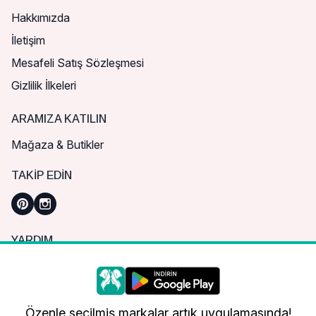
Hakkımızda
İletişim
Mesafeli Satış Sözleşmesi
Gizlilik İlkeleri
ARAMIZA KATILIN
Mağaza & Butikler
TAKIP EDIN
YARDIM
Sık Sorulan Sorular
Nasıl Sipariş Verebilirim?
Daha iyi bir alışveriş deneyimi için çerezleri
kullanıyoruz.
Kargo ve Teslimat
Özenle seçilmiş markalar artık uygulamasında!