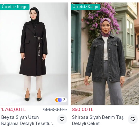
Ücretsiz Kargo
Ücretsiz Kargo
2
1.764,00TL
1.960,00TL
850,00TL
Beyza
Siyah Uzun
Shirosa
Siyah Denim Taş
Bağlama Detaylı Tesettür
Detaylı Ceket
Ceket