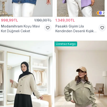
2
998,99TL
1.180,00TL
1.349,00TL
Modamihram
Koyu Mavi
Pasaklı Giyim
Lila
Kot Düğmeli Ceket
Kendinden Desenli Kışlık
Astarlı Tek Düğmeli
Tesettür Ceket
Ücretsiz Kargo