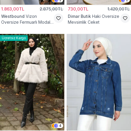
1.863,00TL
2.875,00TL
730,00TL
1.420,00TL
Westbound
Vizon
Dimar Butik
Haki Oversize
Oversize Fermuarlı Modal
Mevsimlik Ceket
Sweat Ceket
Ücretsiz Kargo
4