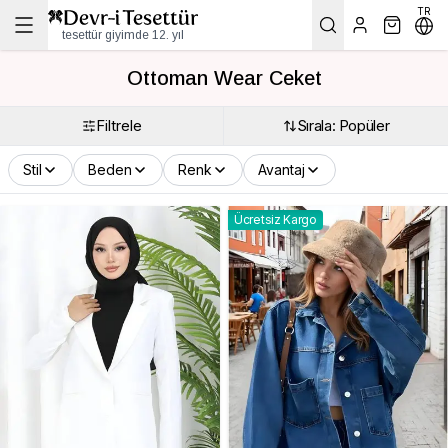
TR
tesettür giyimde 12. yıl
Ottoman Wear Ceket
Filtrele
Sırala: Popüler
Stil
Beden
Renk
Avantaj
Ücretsiz Kargo