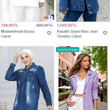
6
748,99TL
880,00TL
1.349,00TL
Modamihram
Beyaz
Pasaklı Giyim
Mavi Jean
Ceket
Tesettür Ceket
Ücretsiz Kargo