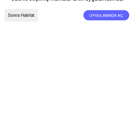
İade, İptal ve Değişim
Çerez Tercihleri
Tümünü Kabul Et
Sonra Hatırlat
UYGULAMADA AÇ
TESLIMAT ÜLKESI
Türkiye
© 2026 Devr-i Tesettür -
Her Hakkı Saklıdır
Çerez Tercihleri
Çerez Politikası