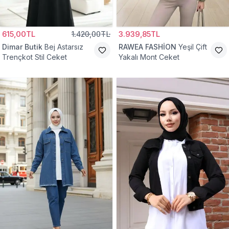
615,00TL
1.420,00TL
3.939,85TL
Dimar Butik
Bej Astarsız
RAWEA FASHİON
Yeşil Çift
Trençkot Stil Ceket
Yakalı Mont Ceket