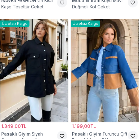
RAWEA FASHİON
Gri Kısa
Modamihram
Koyu Mavi
Kaşe Tesettür Ceket
Düğmeli Kot Ceket
Ücretsiz Kargo
Ücretsiz Kargo
1.349,00TL
1.199,00TL
Pasaklı Giyim
Siyah
Pasaklı Giyim
Turuncu Çift