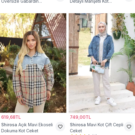
Oversize Gabardin
Detaylı Manşetli Kot
Tesettür Ceket
Tesettür Ceket
619,68TL
749,00TL
Shirosa
Açık Mavi Ekoseli
Shirosa
Mavi Kot Çift Cepli
Dokuma Kot Ceket
Ceket