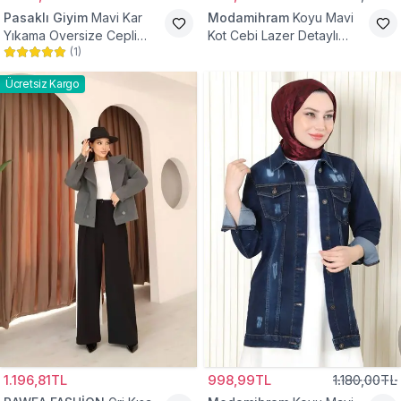
Pasaklı Giyim
Mavi Kar
Modamihram
Koyu Mavi
Yıkama Oversize Cepli
Kot Cebi Lazer Detaylı
(
1
)
Düğmeli Tesettür Gömlek
Ceket
Ceket
Ücretsiz Kargo
1.196,81TL
998,99TL
1.180,00TL