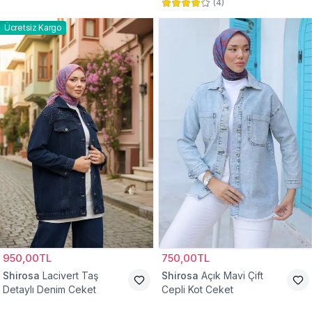
(
4
)
Ücretsiz Kargo
950,00TL
750,00TL
Shirosa
Lacivert Taş
Shirosa
Açık Mavi Çift
Detaylı Denim Ceket
Cepli Kot Ceket