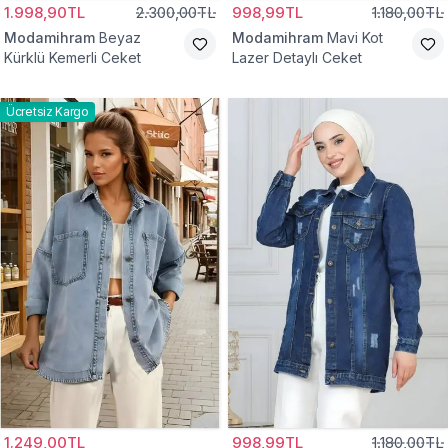
1.998,90TL
2.300,00TL
998,99TL
1.180,00TL
Modamihram
Beyaz
Modamihram
Mavi Kot
Kürklü Kemerli Ceket
Lazer Detaylı Ceket
Ücretsiz Kargo
1.249,00TL
998,99TL
1.180,00TL