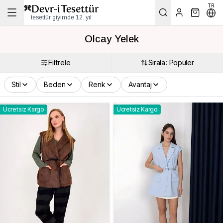
TR
tesettür giyimde 12. yıl
Olcay Yelek
Filtrele
Sırala: Popüler
Stil
Beden
Renk
Avantaj
Ücretsiz Kargo
Ücretsiz Kargo