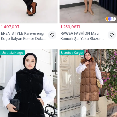
4
1.497,00TL
1.259,98TL
EREN STYLE
Kahverengi
RAWEA FASHİON
Mavi
Keçe İtalyan Kemer Detaylı
Kemerli Şal Yaka Blazer
Yelek
Tesettür Yelek
Ücretsiz Kargo
Ücretsiz Kargo