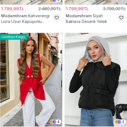
1.799,99TL
2.480,00TL
1.799,99TL
3.700,00TL
Modamihram
Kahverengi
Modamihram
Siyah
Liora Uzun Kapüşonlu
Baklava Desenli Yelek
Yelek
Ücretsiz Kargo
4
2