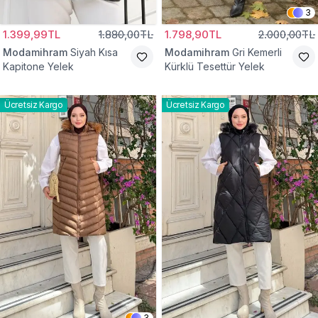
3
1.399,99TL
1.880,00TL
1.798,90TL
2.000,00TL
Modamihram
Siyah Kısa
Modamihram
Gri Kemerli
Kapitone Yelek
Kürklü Tesettür Yelek
Ücretsiz Kargo
Ücretsiz Kargo
3