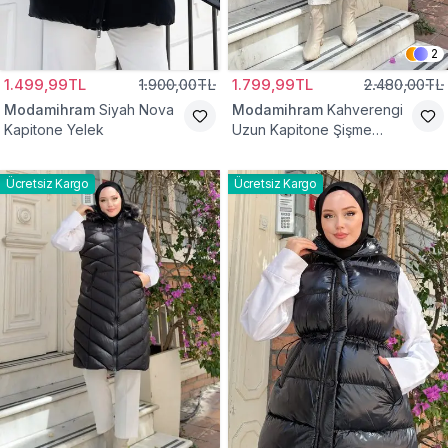
2
1.499,99TL
1.900,00TL
1.799,99TL
2.480,00TL
Modamihram
Siyah Nova
Modamihram
Kahverengi
Kapitone Yelek
Uzun Kapitone Şişme
Yelek
Ücretsiz Kargo
Ücretsiz Kargo