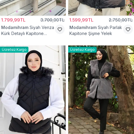
1.799,99TL
3.700,00TL
1.599,99TL
2.750,00TL
Modamihram
Siyah Venza
Modamihram
Siyah Parlak
Kürk Detaylı Kapitone
Kapitone Şişme Yelek
Yelek
Ücretsiz Kargo
Ücretsiz Kargo