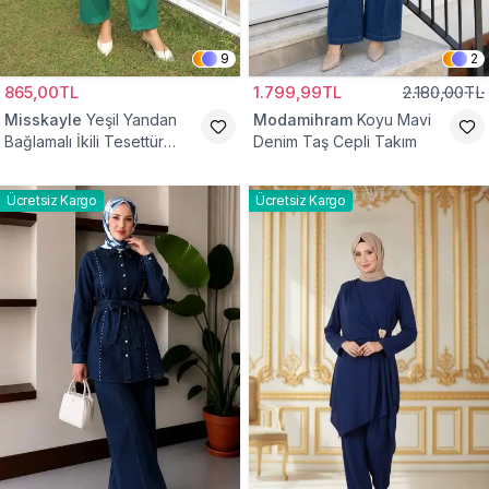
9
2
865,00TL
1.799,99TL
2.180,00TL
Misskayle
Yeşil Yandan
Modamihram
Koyu Mavi
Bağlamalı İkili Tesettür
Denim Taş Cepli Takım
Takım
Ücretsiz Kargo
Ücretsiz Kargo