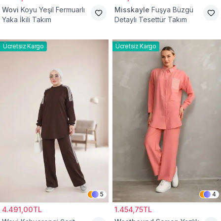
Wovi
Koyu Yeşil Fermuarlı
Misskayle
Fuşya Büzgü
Yaka İkili Takım
Detaylı Tesettür Takım
Ücretsiz Kargo
Ücretsiz Kargo
5
4
4.491,00TL
1.454,75TL