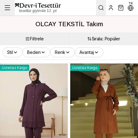
TR
tesettür giyimde 12. yıl
OLCAY TEKSTİL Takım
Filtrele
Sırala: Popüler
Stil
Beden
Renk
Avantaj
Ücretsiz Kargo
Ücretsiz Kargo