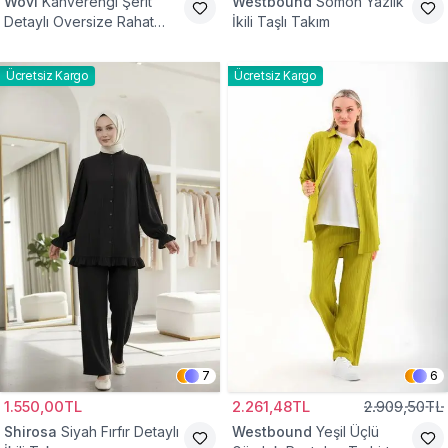
Wovi
Kahverengi Şerit
Westbound
Somon Yazlık
Detaylı Oversize Rahat
İkili Taşlı Takım
Eşofman Takımı
Ücretsiz Kargo
Ücretsiz Kargo
7
6
1.550,00TL
2.261,48TL
2.909,50TL
Shirosa
Siyah Fırfır Detaylı
Westbound
Yeşil Üçlü