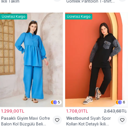
İkili Takım
Gömlek Pantolon T-shirt
Takım
Ücretsiz Kargo
Ücretsiz Kargo
5
6
1.299,00TL
1.708,01TL
2.643,68TL
Pasaklı Giyim
Mavi Gofre
Westbound
Siyah Spor
Balon Kol Büzgülü Beli
Kolları Kot Detaylı İkili