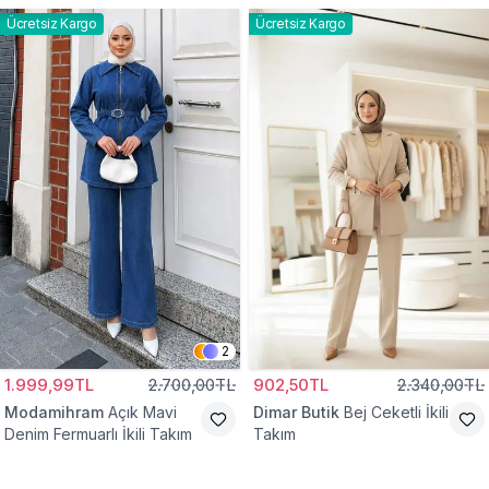
Ücretsiz Kargo
Ücretsiz Kargo
2
1.999,99TL
2.700,00TL
902,50TL
2.340,00TL
Modamihram
Açık Mavi
Dimar Butik
Bej Ceketli İkili
Denim Fermuarlı İkili Takım
Takım