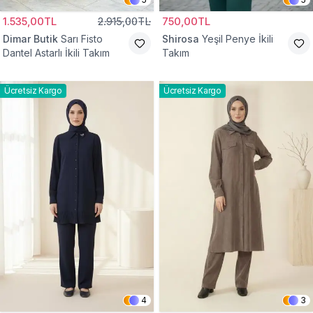
1.535,00TL
2.915,00TL
750,00TL
Dimar Butik
Sarı Fisto
Shirosa
Yeşil Penye İkili
Dantel Astarlı İkili Takım
Takım
Ücretsiz Kargo
Ücretsiz Kargo
4
3