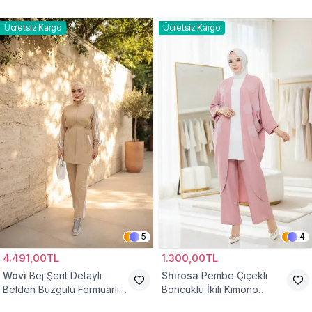
Lastikli Cepli Tesettür İkili
Takım
Takım
Ücretsiz Kargo
Ücretsiz Kargo
5
4
4.491,00TL
1.300,00TL
Wovi
Bej Şerit Detaylı
Shirosa
Pembe Çiçekli
Belden Büzgülü Fermuarlı
Boncuklu İkili Kimono
İkili Spor Eşofman Takımı
Takım