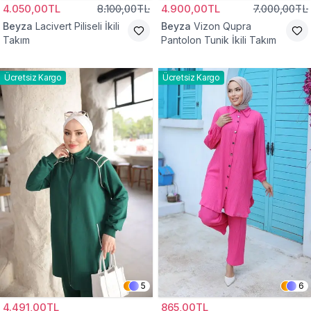
4.050,00TL
8.100,00TL
4.900,00TL
7.000,00TL
Beyza
Lacivert Piliseli İkili
Beyza
Vizon Qupra
Takım
Pantolon Tunik İkili Takım
Ücretsiz Kargo
Ücretsiz Kargo
5
6
4.491,00TL
865,00TL