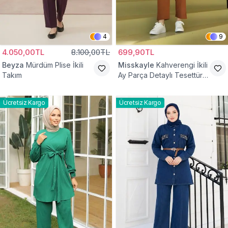
4
9
4.050,00TL
8.100,00TL
699,90TL
Beyza
Mürdüm Plise İkili
Misskayle
Kahverengi İkili
Takım
Ay Parça Detaylı Tesettür
Takım
Ücretsiz Kargo
Ücretsiz Kargo