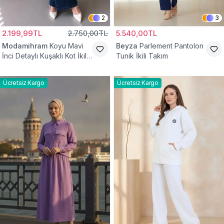
2
3
2.199,99TL
2.750,00TL
5.540,00TL
Modamihram
Koyu Mavi
Beyza
Parlement Pantolon
İnci Detaylı Kuşaklı Kot İkili
Tunik İkili Takım
Takım
Ücretsiz Kargo
Ücretsiz Kargo