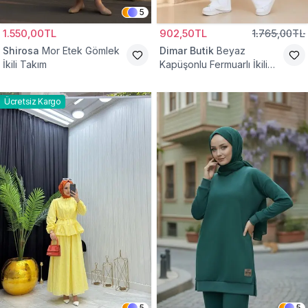
5
1.550,00TL
902,50TL
1.765,00TL
Shirosa
Mor Etek Gömlek
Dimar Butik
Beyaz
İkili Takım
Kapüşonlu Fermuarlı İkili
Takım
Ücretsiz Kargo
5
5