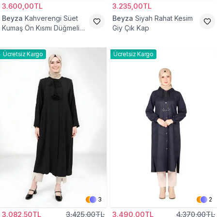
3.600,00TL
3.235,00TL
Beyza
Kahverengi Süet
Beyza
Siyah Rahat Kesim
Kumaş Ön Kısmı Düğmeli
Giy Çık Kap
Giyçık
Ücretsiz Kargo
Ücretsiz Kargo
3
2
3.082,50TL
3.425,00TL
3.490,00TL
4.370,00TL