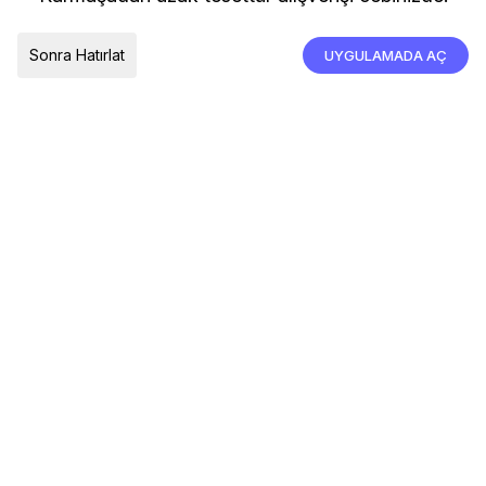
İade, İptal ve Değişim
Çerez Tercihleri
Tümünü Kabul Et
Sonra Hatırlat
UYGULAMADA AÇ
TESLIMAT ÜLKESI
Türkiye
© 2026 Devr-i Tesettür -
Her Hakkı Saklıdır
Çerez Tercihleri
Çerez Politikası