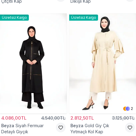
Çıtçıtlı Kap
Dikişli Kap
Ücretsiz Kargo
Ücretsiz Kargo
2
4.086,00TL
4.540,00TL
2.812,50TL
3.125,00TL
Beyza
Siyah Fermuar
Beyza
Gold Giy Çık
Detaylı Giyçık
Yırtmaçlı Kol Kap