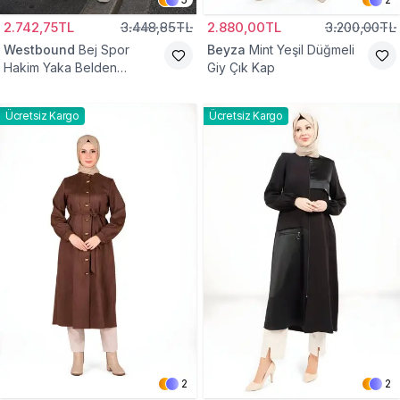
2.742,75TL
3.448,85TL
2.880,00TL
3.200,00TL
Westbound
Bej Spor
Beyza
Mint Yeşil Düğmeli
Hakim Yaka Belden
Giy Çık Kap
Büzgülü Kap
Ücretsiz Kargo
Ücretsiz Kargo
2
2