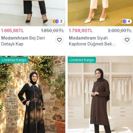
3
4
1.665,66TL
1.850,00TL
1.798,90TL
2.000,00TL
Modamihram
Bej Deri
Modamihram
Siyah
Detaylı Kap
Kapitone Düğmeli Beli
Bağcıklı Kap
Ücretsiz Kargo
Ücretsiz Kargo