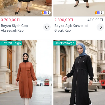
5
3
3.700,00TL
2.890,00TL
4.110,00TL
Beyza
Siyah Cep
Beyza
Açık Kahve İpli
Aksesuarlı Kap
Giyçık Kap
Ücretsiz Kargo
Ücretsiz Kargo