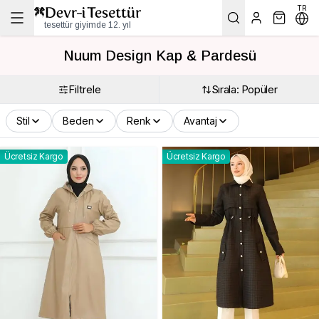
TR
tesettür giyimde 12. yıl
Nuum Design Kap & Pardesü
Filtrele
Sırala: Popüler
Stil
Beden
Renk
Avantaj
Ücretsiz Kargo
Ücretsiz Kargo