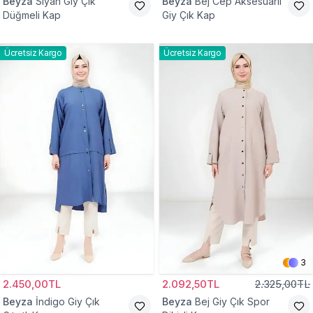
Beyza
Siyah Giy Çık
Beyza
Bej Cep Aksesuarlı
Düğmeli Kap
Giy Çık Kap
Ücretsiz Kargo
Ücretsiz Kargo
3
2.450,00TL
2.092,50TL
2.325,00TL
Beyza
İndigo Giy Çık
Beyza
Bej Giy Çık Spor