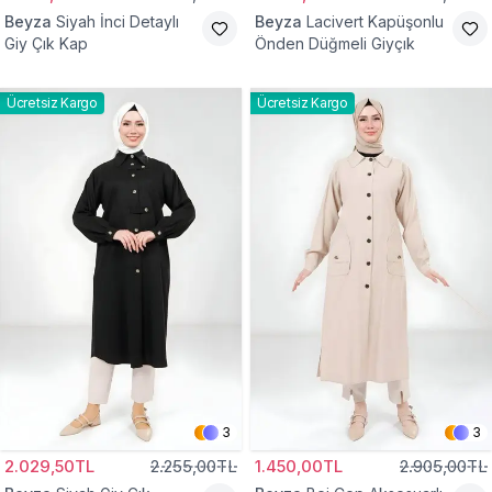
Beyza
Siyah İnci Detaylı
Beyza
Lacivert Kapüşonlu
Giy Çık Kap
Önden Düğmeli Giyçık
Ücretsiz Kargo
Ücretsiz Kargo
3
3
2.029,50TL
2.255,00TL
1.450,00TL
2.905,00TL