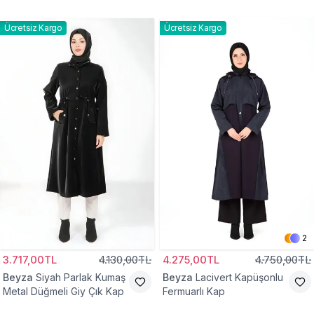
Ücretsiz Kargo
Ücretsiz Kargo
2
3.717,00TL
4.130,00TL
4.275,00TL
4.750,00TL
Beyza
Siyah Parlak Kumaş
Beyza
Lacivert Kapüşonlu
Metal Düğmeli Giy Çık Kap
Fermuarlı Kap