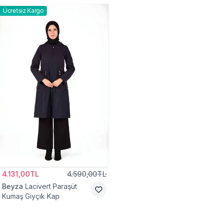
Ücretsiz Kargo
4.131,00TL
4.590,00TL
Beyza
Lacivert Paraşüt
Kumaş Giyçık Kap