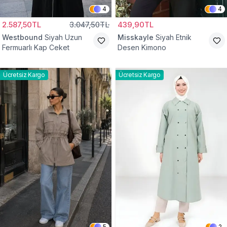
4
4
2.587,50TL
3.047,50TL
439,90TL
Westbound
Siyah Uzun
Misskayle
Siyah Etnik
Fermuarlı Kap Ceket
Desen Kimono
Ücretsiz Kargo
Ücretsiz Kargo
5
2