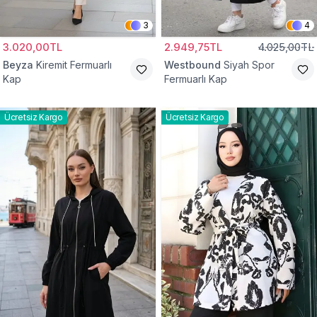
3
4
3.020,00TL
2.949,75TL
4.025,00TL
Beyza
Kiremit Fermuarlı
Westbound
Siyah Spor
Kap
Fermuarlı Kap
Ücretsiz Kargo
Ücretsiz Kargo