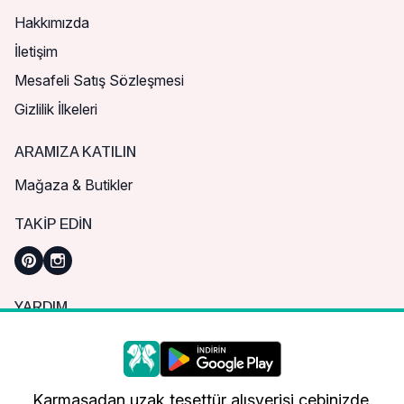
Hakkımızda
İletişim
Mesafeli Satış Sözleşmesi
Gizlilik İlkeleri
ARAMIZA KATILIN
Mağaza & Butikler
TAKIP EDIN
YARDIM
Sık Sorulan Sorular
Nasıl Sipariş Verebilirim?
Daha iyi bir alışveriş deneyimi için çerezleri
kullanıyoruz.
Kargo ve Teslimat
Karmaşadan uzak tesettür alışverişi cebinizde.