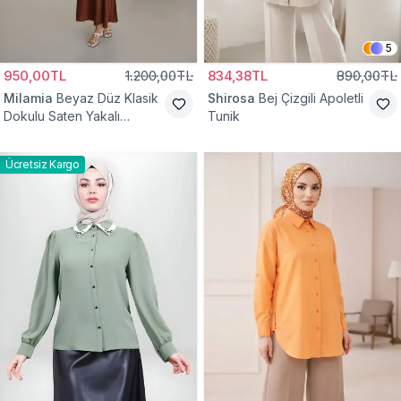
5
950,00TL
1.200,00TL
834,38TL
890,00TL
Milamia
Beyaz Düz Klasik
Shirosa
Bej Çizgili Apoletli
Dokulu Saten Yakalı
Tunik
Gömlek
Ücretsiz Kargo