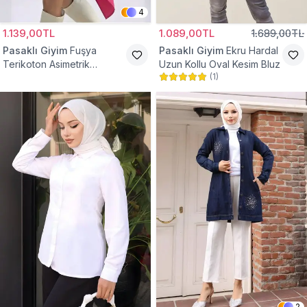
4
1.139,00TL
1.089,00TL
1.689,00TL
Pasaklı Giyim
Fuşya
Pasaklı Giyim
Ekru Hardal
Terikoton Asimetrik
Uzun Kollu Oval Kesim Bluz
(
1
)
Gömlek Tunik
2