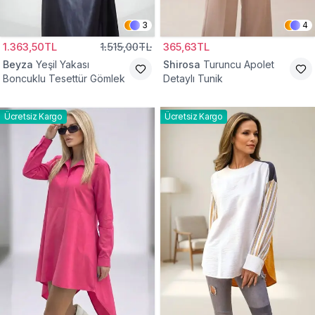
3
4
1.363,50TL
1.515,00TL
365,63TL
Beyza
Yeşil Yakası
Shirosa
Turuncu Apolet
Boncuklu Tesettür Gömlek
Detaylı Tunik
Ücretsiz Kargo
Ücretsiz Kargo