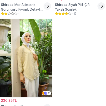
Shirosa
Mor Asimetrik
Shirosa
Siyah Pilili Çift
Görünümlü Fiyonk Detaylı
Yakalı Gömlek
(
1
)
(
4
)
Gömlek
2
230,35TL