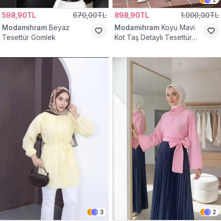
598,90TL
670,00TL
898,90TL
1.000,00TL
Modamihram
Beyaz
Modamihram
Koyu Mavi
Tesettür Gömlek
Kot Taş Detaylı Tesettür
Gömlek
3
2