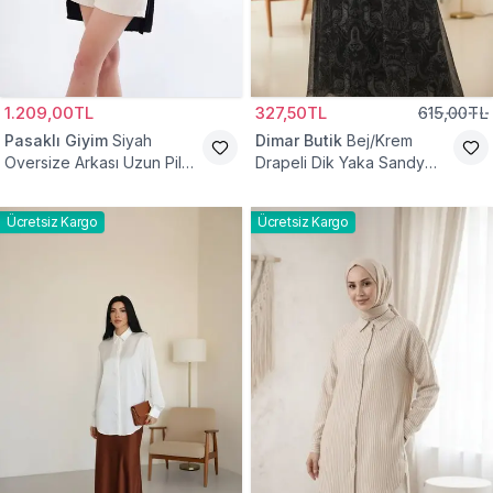
1.209,00TL
327,50TL
615,00TL
Pasaklı Giyim
Siyah
Dimar Butik
Bej/Krem
Oversize Arkası Uzun Pileli
Drapeli Dik Yaka Sandy
Kollu Keten Gömlek Tunik
Bluz
Ücretsiz Kargo
Ücretsiz Kargo