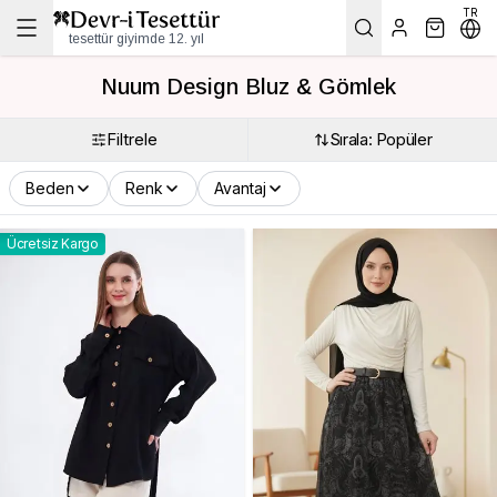
TR
tesettür giyimde 12. yıl
Nuum Design Bluz & Gömlek
Filtrele
Sırala: Popüler
Beden
Renk
Avantaj
Ücretsiz Kargo