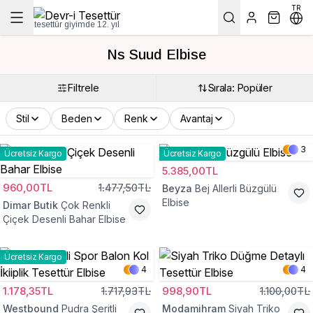
TR
tesettür giyimde 12. yıl
Ns Suud Elbise
Filtrele
Sırala: Popüler
Stil
Beden
Renk
Avantaj
3
Ücretsiz Kargo
Ücretsiz Kargo
5.385,00TL
960,00TL
1.477,50TL
Beyza
Bej Allerli Büzgülü
Elbise
Dimar Butik
Çok Renkli
Çiçek Desenli Bahar Elbise
Ücretsiz Kargo
4
4
1.178,35TL
1.717,93TL
998,90TL
1.100,00TL
Westbound
Pudra Şeritli
Modamihram
Siyah Triko