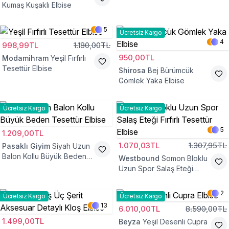
Kumaş Kuşaklı Elbise
5
Ücretsiz Kargo
4
998,99TL
1.180,00TL
950,00TL
Modamihram
Yeşil Fırfırlı
Tesettür Elbise
Shirosa
Bej Bürümcük
Gömlek Yaka Elbise
Ücretsiz Kargo
Ücretsiz Kargo
5
1.209,00TL
1.070,03TL
1.307,95TL
Pasaklı Giyim
Siyah Uzun
Balon Kollu Büyük Beden
Westbound
Somon Bloklu
Tesettür Elbise
Uzun Spor Salaş Eteği
Fırfırlı Tesettür Elbise
2
Ücretsiz Kargo
Ücretsiz Kargo
13
6.010,00TL
8.590,00TL
1.499,00TL
Beyza
Yeşil Desenli Cupra