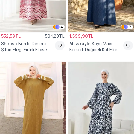
4
2
552,59TL
584,23TL
1.599,90TL
Shirosa
Bordo Desenli
Misskayle
Koyu Mavi
Şifon Eteği Fırfırlı Elbise
Kemerli Düğmeli Kot Elbise
Takım