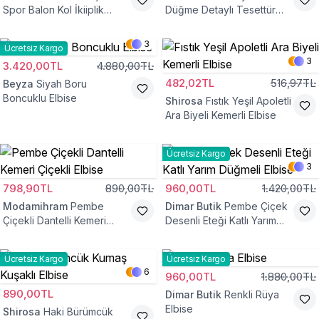
Spor Balon Kol İkiiplik
Düğme Detaylı Tesettür
Tesettür Elbise
Elbise
3
Ücretsiz Kargo
3
3.420,00TL
4.880,00TL
482,02TL
516,97TL
Beyza
Siyah Boru
Boncuklu Elbise
Shirosa
Fıstık Yeşil Apoletli
Ara Biyeli Kemerli Elbise
Ücretsiz Kargo
3
798,90TL
890,00TL
960,00TL
1.420,00TL
Modamihram
Pembe
Dimar Butik
Pembe Çiçek
Çiçekli Dantelli Kemeri
Desenli Eteği Katlı Yarım
Çiçekli Elbise
Düğmeli Elbise
Ücretsiz Kargo
Ücretsiz Kargo
6
960,00TL
1.880,00TL
890,00TL
Dimar Butik
Renkli Rüya
Elbise
Shirosa
Haki Bürümcük