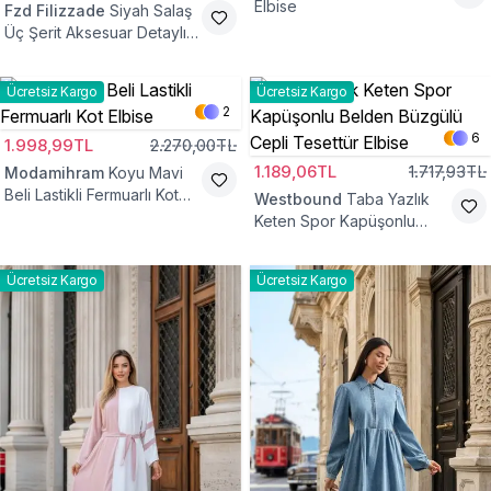
Elbise
Fzd Filizzade
Siyah Salaş
Üç Şerit Aksesuar Detaylı
Kloş Elbise
Ücretsiz Kargo
Ücretsiz Kargo
2
6
1.998,99TL
2.270,00TL
1.189,06TL
1.717,93TL
Modamihram
Koyu Mavi
Beli Lastikli Fermuarlı Kot
Westbound
Taba Yazlık
Elbise
Keten Spor Kapüşonlu
Belden Büzgülü Cepli
Tesettür Elbise
Ücretsiz Kargo
Ücretsiz Kargo