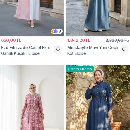
8
650,00TL
1.842,20TL
2.300,00TL
Fzd Filizzade
Camel Ekru
Misskayle
Mavi Yanı Cepli
Garnili Kuşaklı Elbise
Kot Elbise
Ücretsiz Kargo