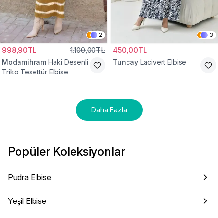
2
3
998,90TL
1.100,00TL
450,00TL
Modamihram
Haki Desenli
Tuncay
Lacivert Elbise
Triko Tesettür Elbise
Daha Fazla
Popüler Koleksiyonlar
Pudra Elbise
Yeşil Elbise