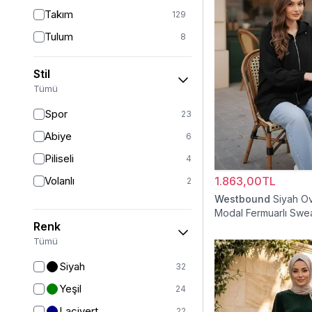
Takım
129
Tulum
8
Pantolon
151
Stil
Etek
19
Tümü
Pantolon Etek
2
Spor
23
Bluz & Gömlek
15
Abiye
6
Kazak
6
Piliseli
4
Eşofman
62
Volanlı
1.863,00TL
2
Şal
6
Westbound
Siyah O
Modal Fermuarlı Swea
Bone
15
Renk
Ferace
126
Tümü
Kap & Pardesü
23
Siyah
32
Trençkot
32
Yeşil
24
Hırka
4
Lacivert
22