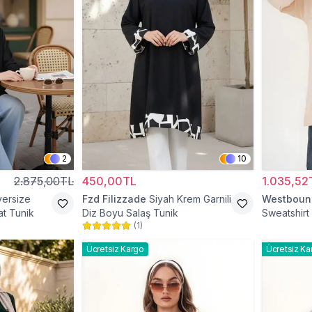
2
10
2.875,00TL
450,00TL
1.035,52
versize
Fzd Filizzade
Siyah Krem Garnili
Westboun
t Tunik
Diz Boyu Salaş Tunik
Sweatshirt 
(
1
)
Tunik
Ücretsiz Kargo
Ücretsiz Ka