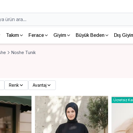
Takım
Ferace
Giyim
Büyük Beden
Dış Giyi
she
Noshe Tunik
Renk
Avantaj
Ücretsiz Ka