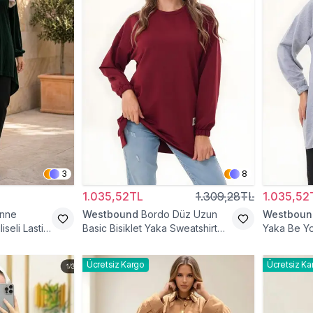
3
8
1.035,52TL
1.309,28TL
1.035,52
Anne
Westbound
Bordo Düz Uzun
Westboun
iseli Lastik
Basic Bisiklet Yaka Sweatshirt
Yaka Be Yo
Tesettür Tunik
Tunik
Ücretsiz Kargo
Ücretsiz Ka