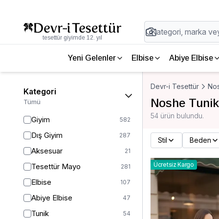
tesettür giyimde 12. yıl
Yeni Gelenler
Elbise
Abiye Elbise
Devr-i Tesettür
No
Kategori
Noshe Tunik
Tümü
54 ürün bulundu.
Giyim
582
Dış Giyim
287
Stil
Beden
Aksesuar
21
Ücretsiz Kargo
Tesettür Mayo
281
Elbise
107
Abiye Elbise
47
Tunik
54