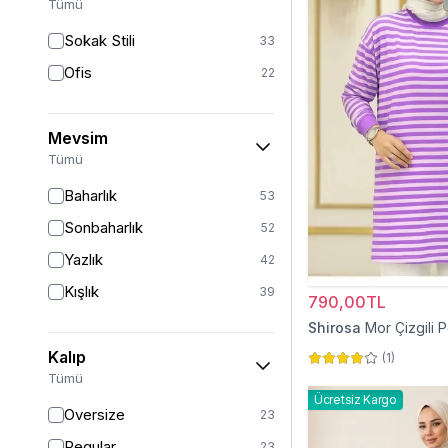
Tümü
Kırmızı
3
Sokak Stili
33
Gümüş
2
Ofis
22
Altın
1
Turkuaz
1
Mevsim
Tümü
Baharlık
53
Sonbaharlık
52
Yazlık
42
Kışlık
39
790,00TL
Shirosa
Mor Çizgili 
Kalıp
(
1
)
Tümü
Ücretsiz Kargo
Oversize
23
Regular
23