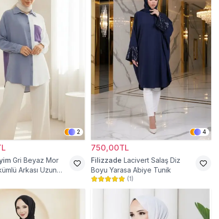
2
4
TL
750,00TL
iyim
Gri Beyaz Mor
Filizzade
Lacivert Salaş Diz
kümlü Arkası Uzun
Boyu Yarasa Abiye Tunik
(
1
)
nik