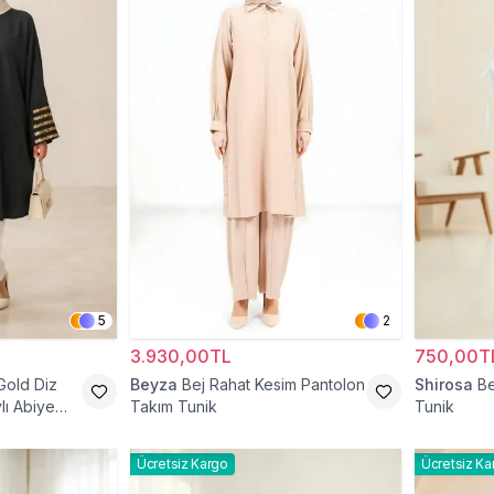
5
2
3.930,00TL
750,00T
Gold Diz
Beyza
Bej Rahat Kesim Pantolon
Shirosa
Be
lı Abiye
Takım Tunik
Tunik
Ücretsiz Kargo
Ücretsiz Ka