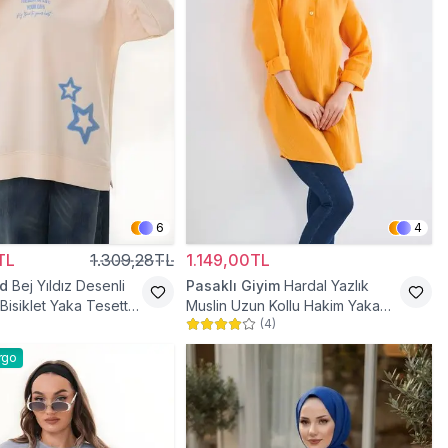
6
4
TL
1.309,28TL
1.149,00TL
d
Bej Yıldız Desenli
Pasaklı Giyim
Hardal Yazlık
Bisiklet Yaka Tesettür
Muslin Uzun Kollu Hakim Yaka
(
4
)
Cepli Tesettür Tunik
rgo