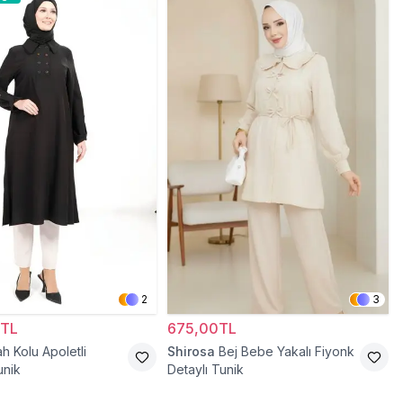
2
3
0TL
675,00TL
ah Kolu Apoletli
Shirosa
Bej Bebe Yakalı Fiyonk
unik
Detaylı Tunik