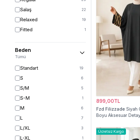
Salaş
22
Relaxed
19
Fitted
1
Beden
Tümü
Standart
19
S
6
S/M
5
S-M
1
899,00TL
M
6
Fzd Filizzade
Siyah 
Boyu Aksesuar Detay
L
7
Tunik
L/XL
3
Ücretsiz Kargo
L-XL
1