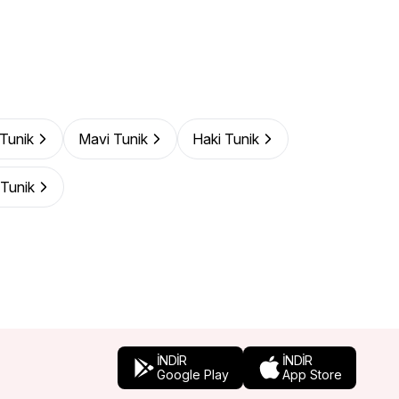
 Tunik
Mavi Tunik
Haki Tunik
Tunik
İNDİR
İNDİR
Google Play
App Store