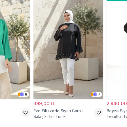
8
7
399,00TL
2.940,0
Fzd Filizzade
Siyah Garnili
Beyza
Siy
Salaş Fırfırlı Tunik
Tesettür T