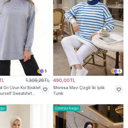
5
5
TL
1.309,28TL
490,00TL
d
Gri Uzun Kol Bisiklet
Shirosa
Mavi Çizgili İki İplik
urself Sweatshirt
Tunik
rgo
Ücretsiz Kargo