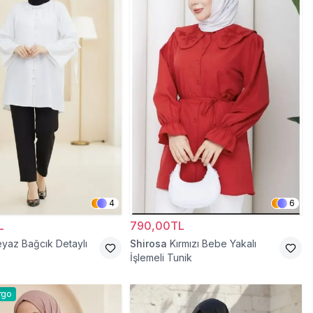
4
6
L
790,00TL
yaz Bağcık Detaylı
Shirosa
Kırmızı Bebe Yakalı
İşlemeli Tunik
rgo