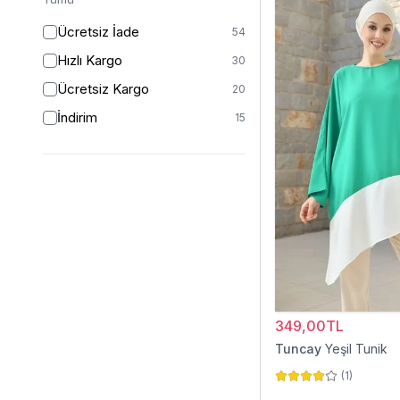
46/48
1
Ücretsiz İade
54
48
1
Hızlı Kargo
30
STANDART
1
Ücretsiz Kargo
20
İndirim
15
349,00TL
Tuncay
Yeşil Tunik
(
1
)