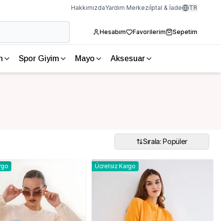
Hakkımızda
Yardım Merkezi
İptal & İade
TR
Hesabım
Favorilerim
Sepetim
m
Spor Giyim
Mayo
Aksesuar
Sırala: Popüler
rgo
Ücretsiz Kargo