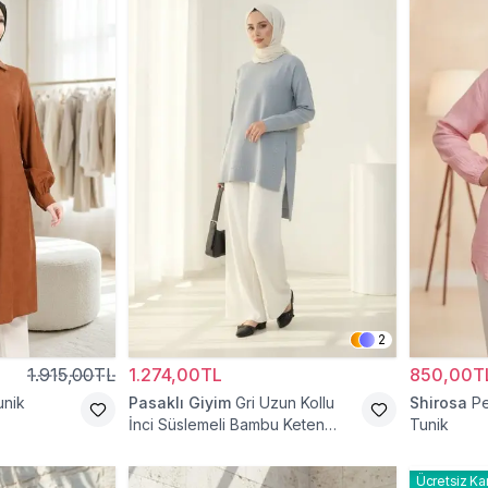
2
1.915,00TL
1.274,00TL
850,00T
unik
Pasaklı Giyim
Gri Uzun Kollu
Shirosa
Pe
İnci Süslemeli Bambu Keten
Tunik
Tunik
Ücretsiz Ka