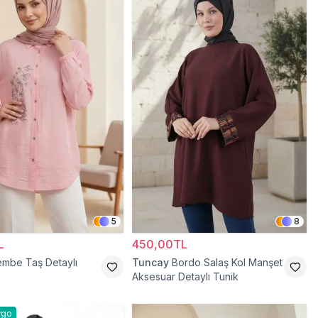
5
8
L
450,00TL
mbe Taş Detaylı
Tuncay
Bordo Salaş Kol Manşet
Aksesuar Detaylı Tunik
rgo