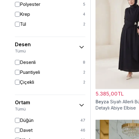
Polyester
5
Sarı
1
Krep
4
Kırmızı
1
Tül
2
Beyaz
1
Desen
Tümü
Desenli
8
Puantiyeli
2
Çiçekli
2
5.385,00TL
Beyza
Siyah Allerli 
Ortam
Detaylı Abiye Elbise
Tümü
Düğün
47
Davet
46