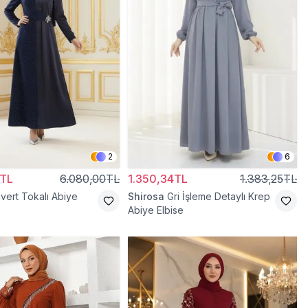
2
6
0TL
6.080,00TL
1.350,34TL
1.383,25TL
ivert Tokalı Abiye
Shirosa
Gri İşleme Detaylı Krep
Abiye Elbise