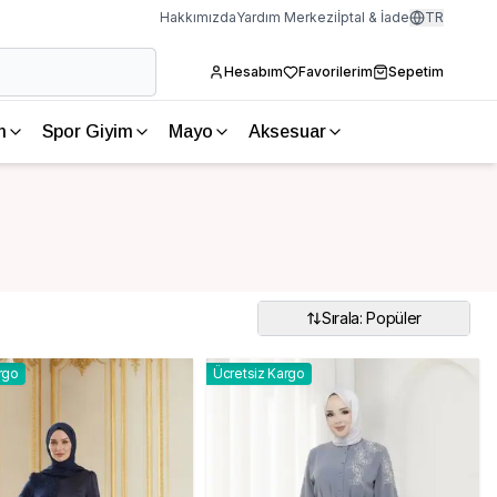
Hakkımızda
Yardım Merkezi
İptal & İade
TR
Hesabım
Favorilerim
Sepetim
m
Spor Giyim
Mayo
Aksesuar
Sırala: Popüler
rgo
Ücretsiz Kargo