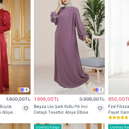
4
2
1.800,00TL
1.999,00TL
3.998,00TL
650,00T
 Büyük
Beyza
Lila Şark Kollu Pili İnci
Fzd Filizz
 Abiye
Detaylı Tesettür Abiye Elbise
Payet Garn
Elbise
Ücretsiz Kargo
Ücretsiz Ka