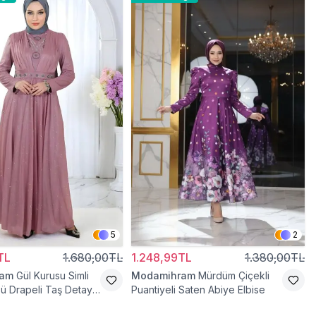
5
2
TL
1.680,00TL
1.248,99TL
1.380,00TL
ram
Gül Kurusu Simli
Modamihram
Mürdüm Çiçekli
ü Drapeli Taş Detaylı
Puantiyeli Saten Abiye Elbise
se