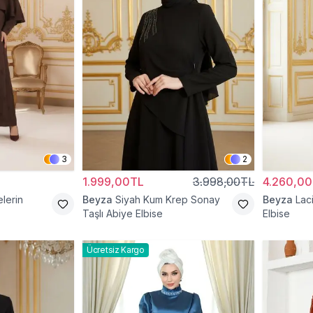
3
2
1.999,00TL
3.998,00TL
4.260,0
lerin
Beyza
Siyah Kum Krep Sonay
Beyza
Lac
Taşlı Abiye Elbise
Elbise
Ücretsiz Kargo