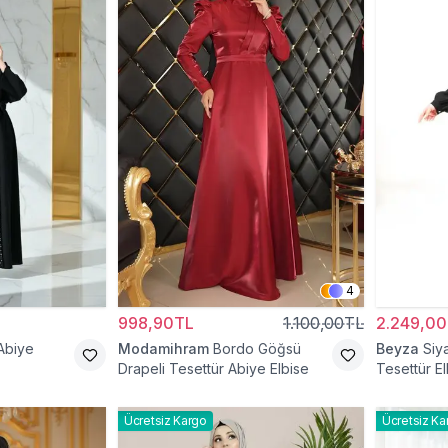
4
998,90TL
1.100,00TL
2.249,0
Abiye
Modamihram
Bordo Göğsü
Beyza
Siy
Drapeli Tesettür Abiye Elbise
Tesettür El
Ücretsiz Kargo
Ücretsiz Ka