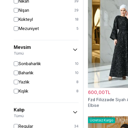
Nikah
39
Nişan
29
Kokteyl
18
Mezuniyet
5
Mevsim
Tümü
Sonbaharlık
10
Baharlık
10
Yazlık
8
Kışlık
8
600,00TL
Fzd Filizzade
Siyah 
Elbise
Kalıp
Tümü
Ücretsiz Kargo
Regular
34