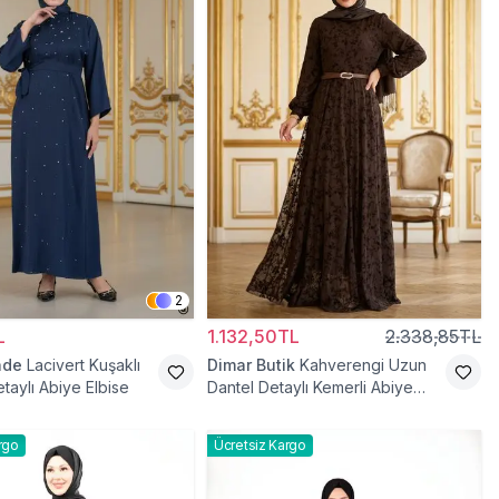
2
L
1.132,50TL
2.338,85TL
ade
Lacivert Kuşaklı
Dimar Butik
Kahverengi Uzun
taylı Abiye Elbise
Dantel Detaylı Kemerli Abiye
Elbise
rgo
Ücretsiz Kargo