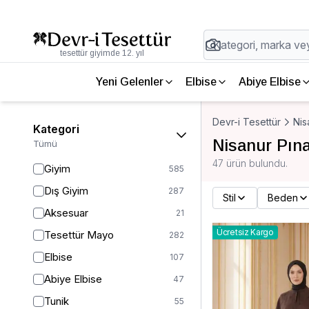
tesettür giyimde 12. yıl
Yeni Gelenler
Elbise
Abiye Elbise
Devr-i Tesettür
Nis
Kategori
Nisanur Pına
Tümü
47 ürün bulundu.
Giyim
585
Dış Giyim
287
Stil
Beden
Aksesuar
21
Ücretsiz Kargo
Tesettür Mayo
282
Elbise
107
Abiye Elbise
47
Tunik
55