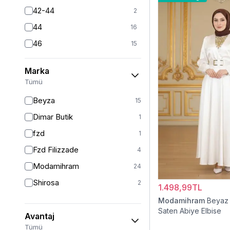
42-44
2
44
16
46
15
46/48
11
Marka
48
14
Tümü
50
11
Beyza
15
52
9
Dimar Butik
1
54
1
fzd
1
54/56
2
Fzd Filizzade
4
56
1
Modamihram
24
Shirosa
2
1.498,99TL
Modamihram
Beyaz 
Saten Abiye Elbise
Avantaj
Tümü