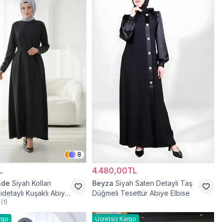
8
L
4.480,00TL
ade
Siyah Kolları
Beyza
Siyah Saten Detaylı Taş
idetaylı Kuşaklı Abiye
Düğmeli Tesettür Abiye Elbise
(
1
)
rgo
Ücretsiz Kargo