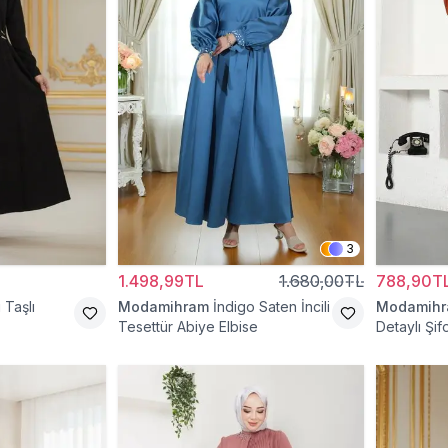
3
1.498,99TL
1.680,00TL
788,90T
 Taşlı
Modamihram
İndigo Saten İncili
Modamih
Tesettür Abiye Elbise
Detaylı Şif