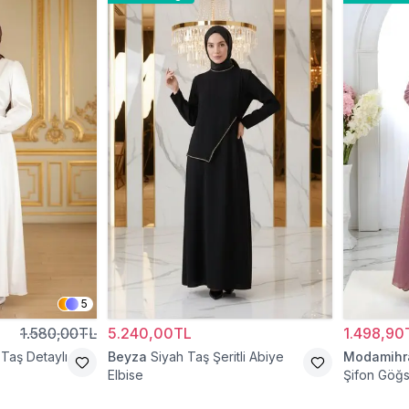
5
1.580,00TL
5.240,00TL
1.498,90
Taş Detaylı
Beyza
Siyah Taş Şeritli Abiye
Modamih
Elbise
Şifon Göğs
Abiye Elbi