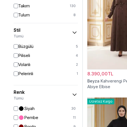
Takım
130
Tulum
8
Pantolon
151
Stil
Etek
19
Tümü
Pantolon Etek
2
Büzgülü
5
Bluz & Gömlek
15
Piliseli
4
Kazak
6
Volanlı
2
Eşofman
63
Pelerinli
8.390,00TL
1
Şal
6
Beyza
Kahverengi Pe
Abiye Elbise
Bone
15
Renk
Ferace
126
Tümü
Ücretsiz Kargo
Kap & Pardesü
23
Siyah
30
Trençkot
32
Pembe
11
Hırka
4
Bordo
9