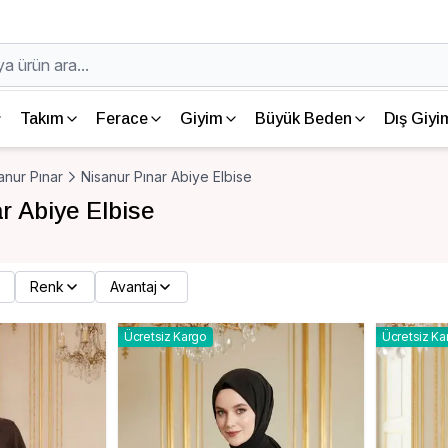
Takım
Ferace
Giyim
Büyük Beden
Dış Giyi
anur Pınar
Nisanur Pınar Abiye Elbise
r Abiye Elbise
Renk
Avantaj
Ücretsiz Kargo
Ücretsiz Ka