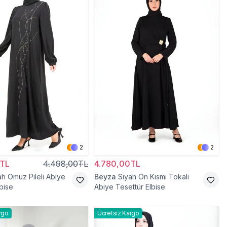
2
2
0TL
4.498,00TL
4.780,00TL
ah Omuz Pileli Abiye
Beyza
Siyah Ön Kısmı Tokalı
bise
Abiye Tesettür Elbise
rgo
Ücretsiz Kargo