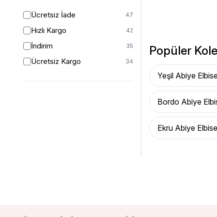
Ücretsiz İade
47
Hızlı Kargo
42
İndirim
35
Popüler Kole
Ücretsiz Kargo
34
Yeşil Abiye Elbis
Bordo Abiye Elbi
Ekru Abiye Elbis