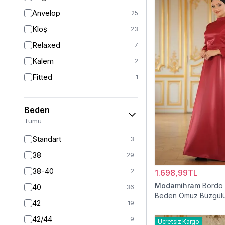
Anvelop
25
Kloş
23
Relaxed
7
Kalem
2
Fitted
1
Beden
Tümü
Standart
3
38
29
38-40
2
1.698,99TL
Modamihram
Bordo
40
36
Beden Omuz Büzgülü
42
19
Elbise
42/44
9
Ücretsiz Kargo