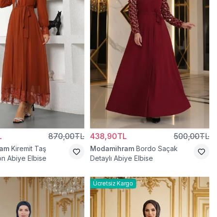
L
870,00TL
438,90TL
500,00TL
ram
Kiremit Taş
Modamihram
Bordo Saçak
on Abiye Elbise
Detaylı Abiye Elbise
Ücretsiz Kargo