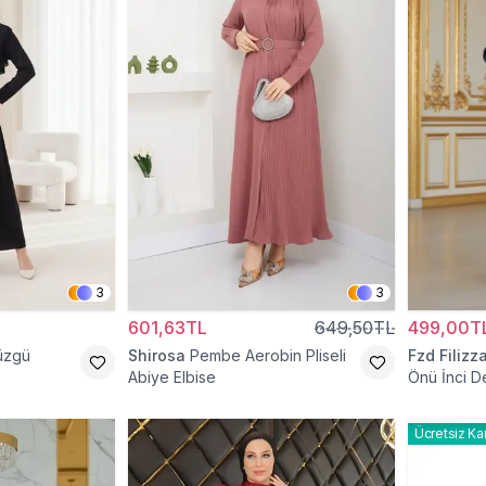
3
3
601,63TL
649,50TL
499,00T
Büzgü
Shirosa
Pembe Aerobin Pliseli
Fzd Filizz
Abiye Elbise
Önü İnci De
Ücretsiz Ka