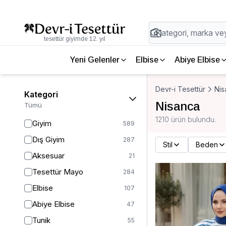
tesettür giyimde 12. yıl
Yeni Gelenler
Elbise
Abiye Elbise
Devr-i Tesettür
Nis
Kategori
Nisanca
Tümü
1210 ürün bulundu.
Giyim
589
Dış Giyim
287
Stil
Beden
Aksesuar
21
Tesettür Mayo
284
Elbise
107
Abiye Elbise
47
Tunik
55