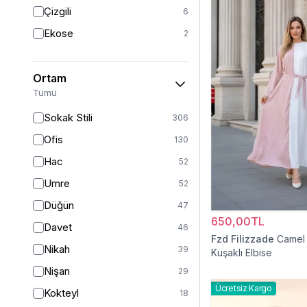
Triko
7
Çizgili
6
Tül
5
Ekose
2
Kürk
3
Müslin
3
Ortam
Peluş
2
Tümü
Jarse
2
Sokak Stili
306
Kadife
1
Ofis
130
Süet
1
Hac
52
Sandy
1
Umre
52
Düğün
47
650,00TL
Davet
46
Fzd Filizzade
Camel 
Nikah
39
Kuşaklı Elbise
Nişan
29
Ücretsiz Kargo
Kokteyl
18