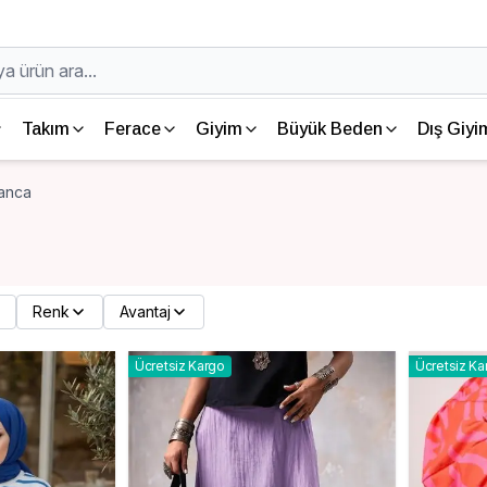
Takım
Ferace
Giyim
Büyük Beden
Dış Giyi
anca
Renk
Avantaj
Ücretsiz Kargo
Ücretsiz Ka