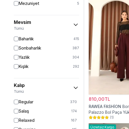
Mezuniyet
5
Mevsim
Tümü
Baharlık
415
Sonbaharlık
387
Yazlık
304
Kışlık
292
Kalıp
Tümü
810,00TL
Regular
370
RAWEA FASHİON
Bor
Salaş
174
Palazzo Bol Paça Yü
(
1
)
Tesettür Pantolon
Relaxed
167
Ücretsiz Kargo