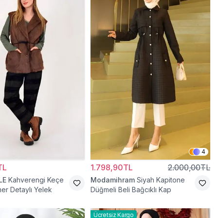
4
TL
1.798,90TL
2.000,00TL
LE
Kahverengi Keçe
Modamihram
Siyah Kapitone
mer Detaylı Yelek
Düğmeli Beli Bağcıklı Kap
Ücretsiz Kargo