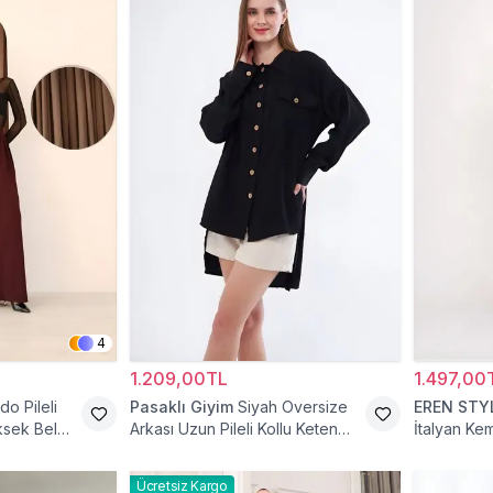
4
1.209,00TL
1.497,00
do Pileli
Pasaklı Giyim
Siyah Oversize
EREN STY
ksek Bel
Arkası Uzun Pileli Kollu Keten
İtalyan Ke
Gömlek Tunik
Ücretsiz Kargo