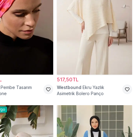
L
517,50TL
Pembe Tasarım
Westbound
Ekru Yazlık
Bone
Asimetrik Bolero Panço
rgo