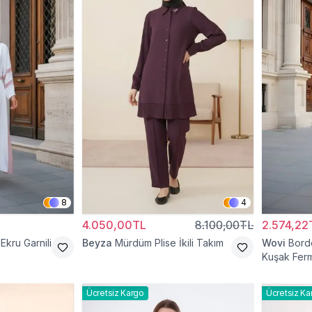
8
4
4.050,00TL
8.100,00TL
2.574,22
Ekru Garnili
Beyza
Mürdüm Plise İkili Takım
Wovi
Bord
Kuşak Ferm
Ücretsiz Kargo
Ücretsiz Ka