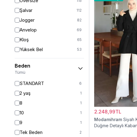
Oversize
115
Şalvar
112
Jogger
82
Anvelop
69
Kloş
65
Yüksek Bel
53
Geniş Paça
41
Beden
Palazzo
27
Tümü
Havuç
11
STANDART
6
Baggy
11
2 yaş
1
Slim Fit
9
8
1
Straight
6
2.248,99TL
10
1
Kalem
6
Modamihram
Siyah 
9
1
Düğme Detaylı Kaba
Boyfriend
5
Tek Beden
2