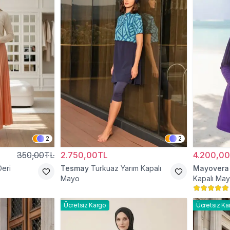
2
2
350,00TL
2.750,00TL
4.200,0
Deri
Tesmay
Turkuaz Yarım Kapalı
Mayovera
Mayo
Kapalı Ma
Ücretsiz Kargo
Ücretsiz Ka