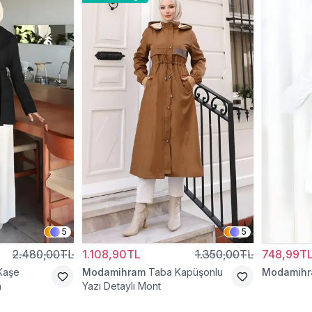
5
5
2.480,00TL
1.108,90TL
1.350,00TL
748,99T
Kaşe
Modamihram
Taba Kapüşonlu
Modamih
n
Yazı Detaylı Mont