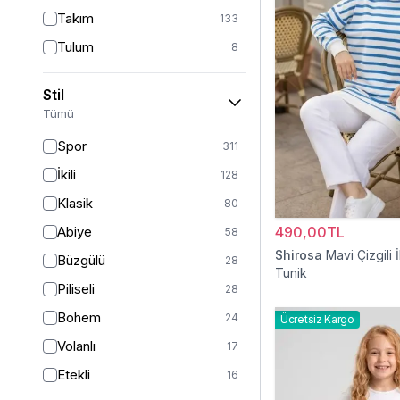
Takım
133
Tulum
8
Pantolon
148
Stil
Etek
19
Tümü
Pantolon Etek
2
Spor
311
Bluz & Gömlek
15
İkili
128
Kazak
7
Klasik
80
Eşofman
67
Abiye
490,00TL
58
Şal
6
Shirosa
Mavi Çizgili İ
Büzgülü
28
Tunik
Bone
15
Piliseli
28
Ferace
126
Bohem
24
Ücretsiz Kargo
Kap & Pardesü
23
Volanlı
17
Trençkot
32
Etekli
16
Hırka
4