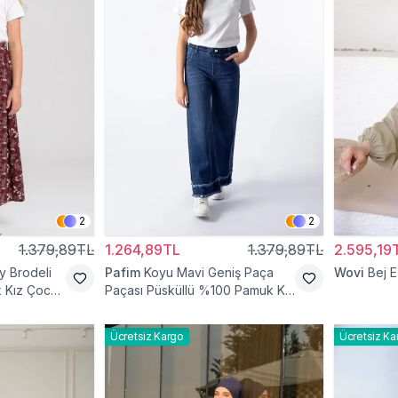
2
2
1.379,89TL
1.264,89TL
1.379,89TL
2.595,19
 Brodeli
Pafim
Koyu Mavi Geniş Paça
Wovi
Bej 
k Kız Çocuk
Paçası Püsküllü %100 Pamuk Kız
Çocuk Kot Pantolon
Ücretsiz Kargo
Ücretsiz Ka