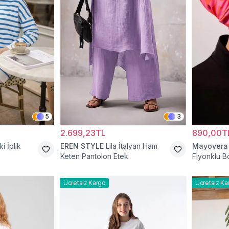
5
3
2.699,23TL
890,00T
ki İplik
EREN STYLE
Lila İtalyan Ham
Mayovera
Keten Pantolon Etek
Fiyonklu 
Ücretsiz Kargo
Ücretsiz Ka