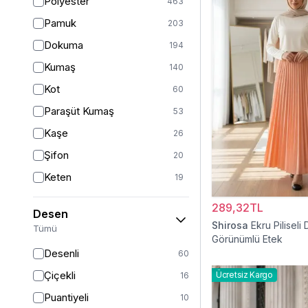
Polyester
463
Turuncu
50
Pamuk
203
Ekru
46
Dokuma
194
Mor
44
Kumaş
140
Pudra
43
Kot
60
Sarı
35
Paraşüt Kumaş
53
Kırmızı
25
Kaşe
26
Gümüş
13
Şifon
20
Turkuaz
8
Keten
19
Altın
5
Saten
15
289,32TL
Desen
Krep
14
Shirosa
Ekru Piliseli 
Tümü
Görünümlü Etek
Dantel
13
Desenli
60
İpek
12
Çiçekli
Ücretsiz Kargo
16
Viskon
11
Puantiyeli
10