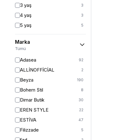
Fitted
3
3 yaş
3
Mom
2
4 yaş
3
Balık
1
5 yaş
5
İspanyol Paça
1
6 yaş
5
Marka
6-7 yaş
1
Tümü
7 yaş
22
Adasea
92
8 yaş
21
ALLİNOFFİCİAL
2
8-9 yaş
1
Beyza
190
9 yaş
20
Bohem Stil
8
10 yaş
20
Dimar Butik
30
10-11 yaş
1
EREN STYLE
22
11 yaş
22
ESTİVA
47
12 yaş
24
Filizzade
5
12-13 yaş
1
fzd
2