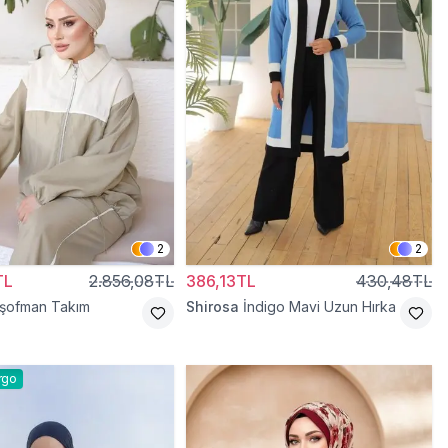
2
2
TL
2.856,08TL
386,13TL
430,48TL
Eşofman Takım
Shirosa
İndigo Mavi Uzun Hırka
rgo