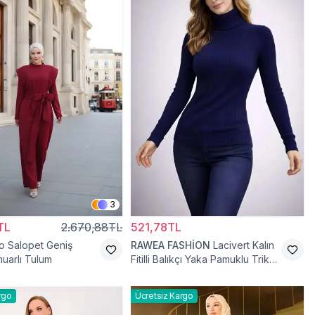
3
TL
2.670,88TL
521,78TL
o Salopet Geniş
RAWEA FASHİON
Lacivert Kalın
uarlı Tulum
Fitilli Balıkçı Yaka Pamuklu Triko
Kazak
rgo
Ücretsiz Kargo