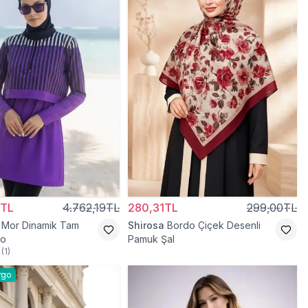
0TL
4.762,19TL
280,31TL
299,00TL
Mor Dinamik Tam
Shirosa
Bordo Çiçek Desenli
yo
Pamuk Şal
(
1
)
rgo