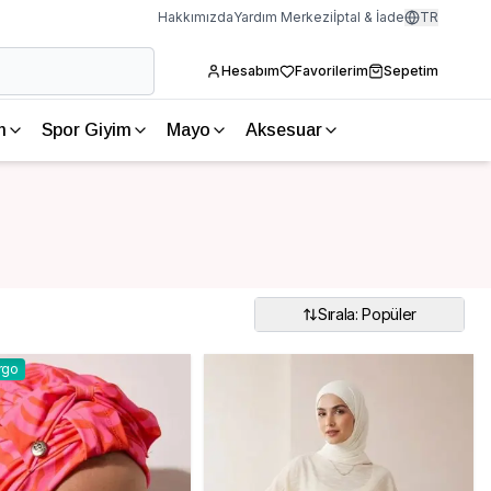
Hakkımızda
Yardım Merkezi
İptal & İade
TR
Hesabım
Favorilerim
Sepetim
m
Spor Giyim
Mayo
Aksesuar
Sırala: Popüler
rgo