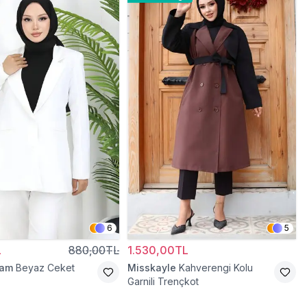
6
5
L
880,00TL
1.530,00TL
ram
Beyaz Ceket
Misskayle
Kahverengi Kolu
Garnili Trençkot