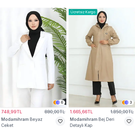
Gömlek Tunik
Eşofman Takım
Ücretsiz Kargo
6
3
748,99TL
880,00TL
1.665,66TL
1.850,00TL
Modamihram
Beyaz
Modamihram
Bej Deri
Ceket
Detaylı Kap