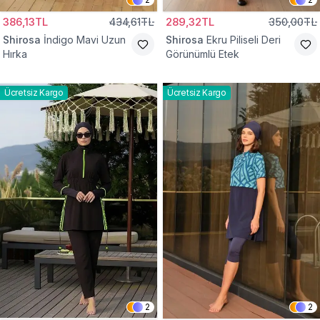
386,13TL
434,61TL
289,32TL
350,00TL
Shirosa
İndigo Mavi Uzun
Shirosa
Ekru Piliseli Deri
Hırka
Görünümlü Etek
Ücretsiz Kargo
Ücretsiz Kargo
2
2