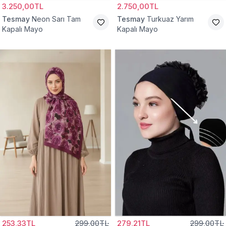
3.250,00TL
2.750,00TL
Tesmay
Neon Sarı Tam
Tesmay
Turkuaz Yarım
Kapalı Mayo
Kapalı Mayo
253,33TL
299,00TL
279,21TL
299,00TL