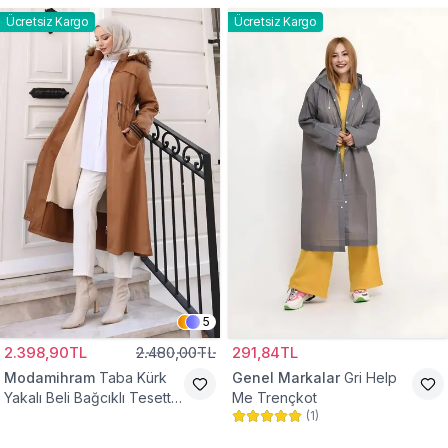
Ücretsiz Kargo
Ücretsiz Kargo
5
2.398,90TL
2.480,00TL
291,84TL
Modamihram
Taba Kürk
Genel Markalar
Gri Help
Yakalı Beli Bağcıklı Tesettür
Me Trençkot
(
1
)
Mont