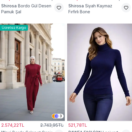
Shirosa
Bordo Gül Desen
Shirosa
Siyah Kaymaz
Pamuk Şal
Fırfırlı Bone
Ücretsiz Kargo
3
2.574,22TL
2.743,95TL
521,78TL