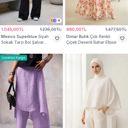
4
1.045,00TL
1.235,00TL
960,00TL
1.477,50TL
Mexico Superblue
Siyah
Dimar Butik
Çok Renkli
Sokak Tarzı Bol Şalvar
Çiçek Desenli Bahar Elbise
Pantolon
Ücretsiz Kargo