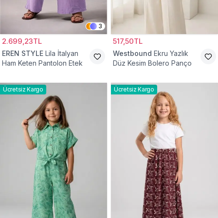
3
2.699,23TL
517,50TL
EREN STYLE
Lila İtalyan
Westbound
Ekru Yazlık
Ham Keten Pantolon Etek
Düz Kesim Bolero Panço
Ücretsiz Kargo
Ücretsiz Kargo