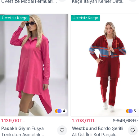
Oversize Modal Fermuarlı
Keçe İtalyan Kemer Detaylı
Sweat Tunik
Yelek
Ücretsiz Kargo
Ücretsiz Kargo
4
5
1.139,00TL
1.708,01TL
2.643,68TL
Pasaklı Giyim
Fuşya
Westbound
Bordo Şeritli
Terikoton Asimetrik
Alt Üst İkili Kot Parçalı