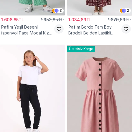
3
2
1.608,85TL
1.953,85TL
1.034,89TL
1.379,89TL
Pafim
Yeşil Desenli
Pafim
Bordo Tam Boy
İspanyol Paça Modal Kız
Brodeli Belden Lastikli
Çocuk Takım
Pamuk Kız Çocuk Etek
Ücretsiz Kargo