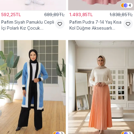
4
592,25TL
689,89TL
1.493,85TL
1.838,85TL
Pafim
Siyah Pamuklu Cepli
Pafim
Pudra 7-14 Yaş Kısa
İçi Polarlı Kız Çocuk
Kol Düğme Aksesuarlı
Eşofman Altı
Pamuk Kız Çocuk Elbise
2
2