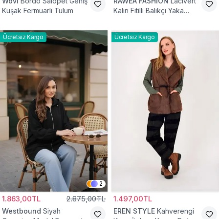
Wovi
Bordo Salopet Geniş
RAWEA FASHİON
Lacivert
Kuşak Fermuarlı Tulum
Kalın Fitilli Balıkçı Yaka
Pamuklu Triko Kazak
Ücretsiz Kargo
Ücretsiz Kargo
2
1.863,00TL
2.875,00TL
1.497,00TL
Westbound
Siyah
EREN STYLE
Kahverengi