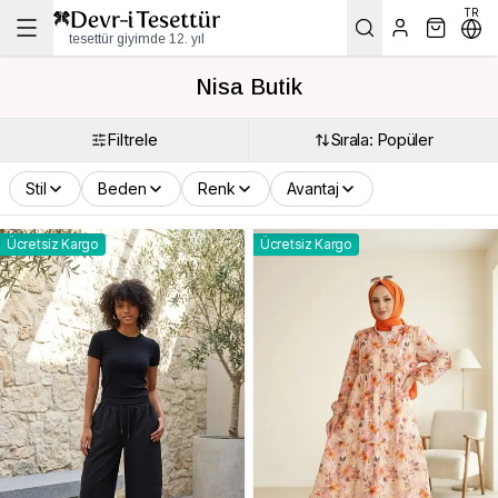
TR
tesettür giyimde 12. yıl
Nisa Butik
Filtrele
Sırala: Popüler
Stil
Beden
Renk
Avantaj
Ücretsiz Kargo
Ücretsiz Kargo