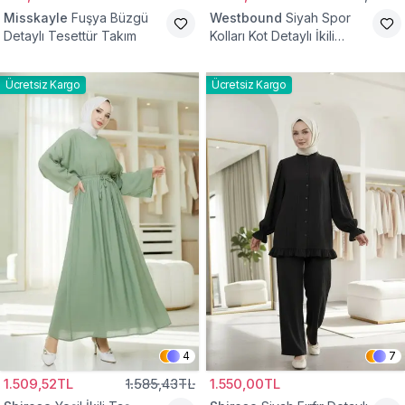
Misskayle
Fuşya Büzgü
Westbound
Siyah Spor
Detaylı Tesettür Takım
Kolları Kot Detaylı İkili
Takım
Ücretsiz Kargo
Ücretsiz Kargo
4
7
1.509,52TL
1.585,43TL
1.550,00TL