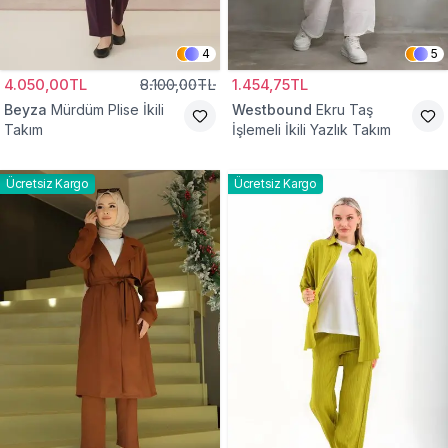
4
5
4.050,00TL
8.100,00TL
1.454,75TL
Beyza
Mürdüm Plise İkili
Westbound
Ekru Taş
Takım
İşlemeli İkili Yazlık Takım
Ücretsiz Kargo
Ücretsiz Kargo