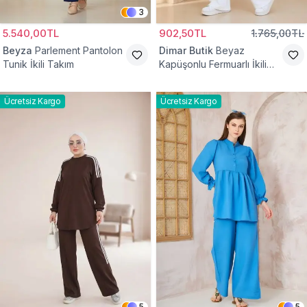
3
5.540,00TL
902,50TL
1.765,00TL
Beyza
Parlement Pantolon
Dimar Butik
Beyaz
Tunik İkili Takım
Kapüşonlu Fermuarlı İkili
Takım
Ücretsiz Kargo
Ücretsiz Kargo
5
5