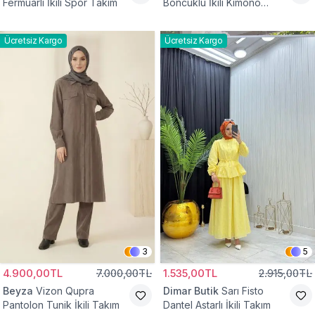
Fermuarlı İkili Spor Takım
Boncuklu İkili Kimono
Takım
Ücretsiz Kargo
Ücretsiz Kargo
3
5
4.900,00TL
7.000,00TL
1.535,00TL
2.915,00TL
Beyza
Vizon Qupra
Dimar Butik
Sarı Fisto
Pantolon Tunik İkili Takım
Dantel Astarlı İkili Takım