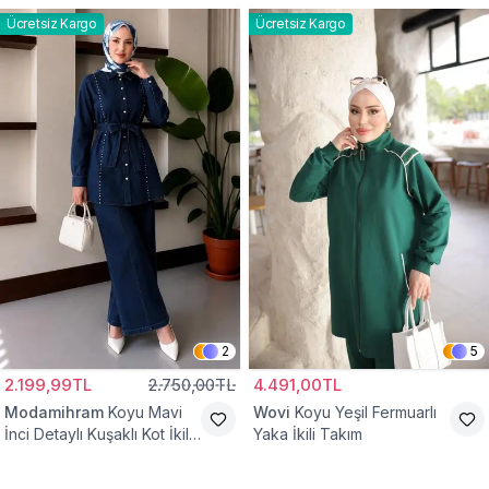
Ücretsiz Kargo
Ücretsiz Kargo
2
5
2.199,99TL
2.750,00TL
4.491,00TL
Modamihram
Koyu Mavi
Wovi
Koyu Yeşil Fermuarlı
İnci Detaylı Kuşaklı Kot İkili
Yaka İkili Takım
Takım