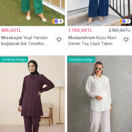
9
2
865,00TL
1.799,99TL
2.180,00TL
Misskayle
Yeşil Yandan
Modamihram
Koyu Mavi
Bağlamalı İkili Tesettür
Denim Taş Cepli Takım
Takım
Ücretsiz Kargo
Ücretsiz Kargo