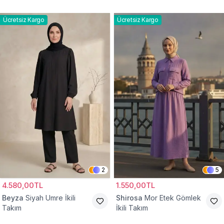
Ücretsiz Kargo
Ücretsiz Kargo
2
5
4.580,00TL
1.550,00TL
Beyza
Siyah Umre İkili
Shirosa
Mor Etek Gömlek
Takım
İkili Takım