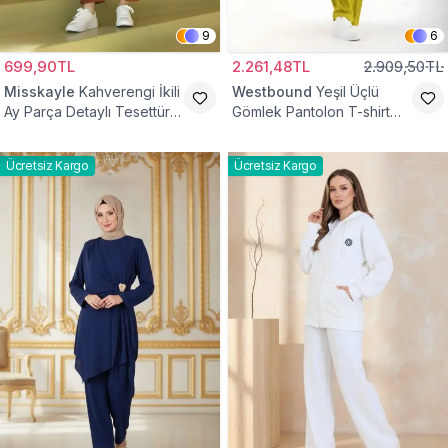
9
6
699,90TL
2.261,48TL
2.909,50TL
Misskayle
Kahverengi İkili
Westbound
Yeşil Üçlü
Ay Parça Detaylı Tesettür
Gömlek Pantolon T-shirt
Takım
Takım
Ücretsiz Kargo
Ücretsiz Kargo