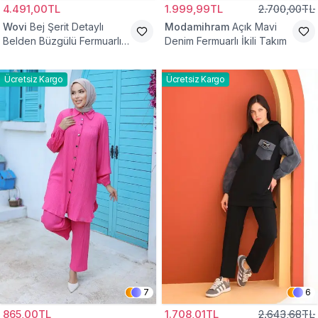
4.491,00TL
1.999,99TL
2.700,00TL
Wovi
Bej Şerit Detaylı
Modamihram
Açık Mavi
Belden Büzgülü Fermuarlı
Denim Fermuarlı İkili Takım
İkili Spor Eşofman Takımı
Ücretsiz Kargo
Ücretsiz Kargo
7
6
865,00TL
1.708,01TL
2.643,68TL