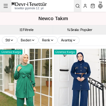
TR
tesettür giyimde 12. yıl
Newco Takım
Filtrele
Sırala: Popüler
Stil
Beden
Renk
Avantaj
Ücretsiz Kargo
Ücretsiz Kargo