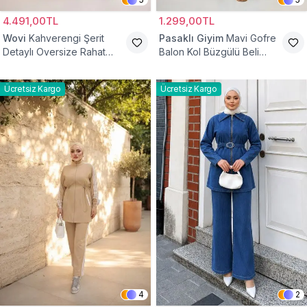
4.491,00TL
1.299,00TL
Wovi
Kahverengi Şerit
Pasaklı Giyim
Mavi Gofre
Detaylı Oversize Rahat
Balon Kol Büzgülü Beli
Eşofman Takımı
Lastikli Cepli Tesettür İkili
Takım
Ücretsiz Kargo
Ücretsiz Kargo
4
2