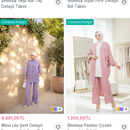
Shirosa
Yeşil İkili Taş
Shirosa
Siyah Fırfır Detaylı
Detaylı Takım
İkili Takım
Ücretsiz Kargo
Ücretsiz Kargo
4
4
4.491,00TL
1.300,00TL
Wovi
Lila Şerit Detaylı
Shirosa
Pembe Çiçekli