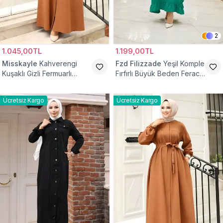
2
1.045,00TL
1.199,00TL
Misskayle
Kahverengi
Fzd Filizzade
Yeşil Komple
Kuşaklı Gizli Fermuarlı
Fırfırlı Büyük Beden Ferace
Ferace
Elbise
Ücretsiz Kargo
Ücretsiz Kargo