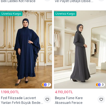
Beli Lastikli Kot Ferace
ve Payet Detaylı Elbise
Ferace
Ücretsiz Kargo
Ücretsiz Kargo
7
3
1.199,00TL
4.110,00TL
Fzd Filizzade
Lacivert
Beyza
Füme Kare
Yanları Fırfırlı Büyük Beden
Aksesuarlı Ferace