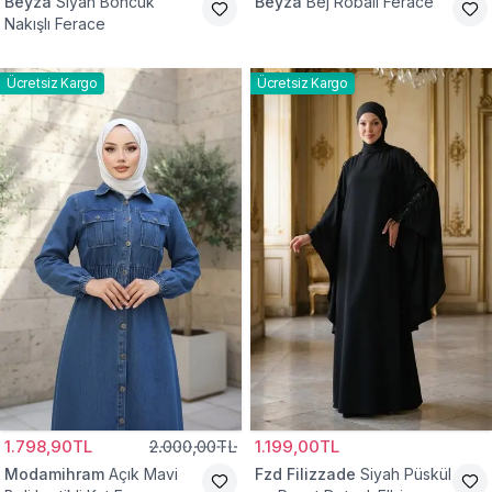
Beyza
Siyah Boncuk
Beyza
Bej Robalı Ferace
Nakışlı Ferace
Ücretsiz Kargo
Ücretsiz Kargo
1.798,90TL
2.000,00TL
1.199,00TL
Modamihram
Açık Mavi
Fzd Filizzade
Siyah Püskül