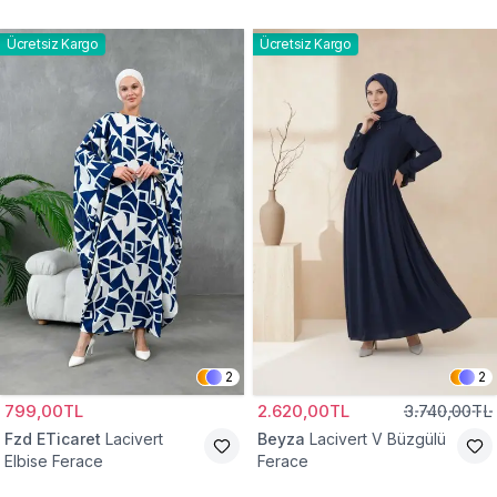
Elbise Ferace
Ücretsiz Kargo
Ücretsiz Kargo
2
2
799,00TL
2.620,00TL
3.740,00TL
Fzd ETicaret
Lacivert
Beyza
Lacivert V Büzgülü
Elbise Ferace
Ferace