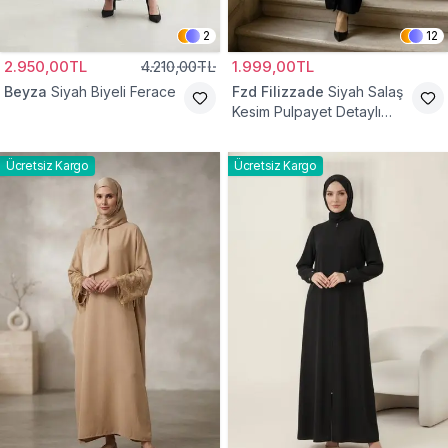
2
12
2.950,00TL
4.210,00TL
1.999,00TL
Beyza
Siyah Biyeli Ferace
Fzd Filizzade
Siyah Salaş
Kesim Pulpayet Detaylı
Fermuarlı Ferace
Ücretsiz Kargo
Ücretsiz Kargo