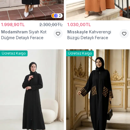
2
1.998,90TL
2.300,00TL
1.030,00TL
Modamihram
Siyah Kot
Misskayle
Kahverengi
Düğme Detaylı Ferace
Büzgü Detaylı Ferace
Ücretsiz Kargo
Ücretsiz Kargo