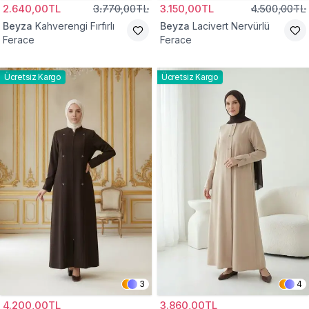
2.640,00TL
3.770,00TL
3.150,00TL
4.500,00TL
Beyza
Kahverengi Fırfırlı
Beyza
Lacivert Nervürlü
Ferace
Ferace
Ücretsiz Kargo
Ücretsiz Kargo
3
4
4.200,00TL
3.860,00TL