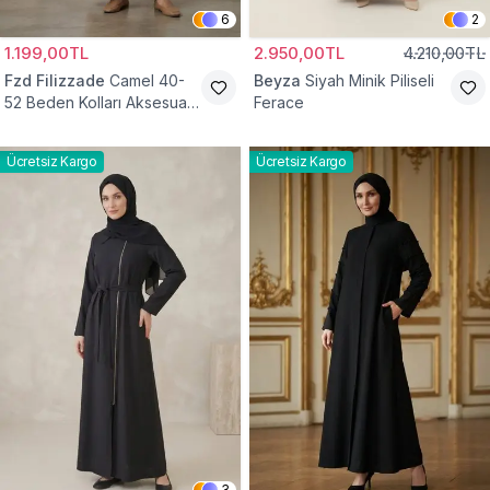
6
2
1.199,00TL
2.950,00TL
4.210,00TL
Fzd Filizzade
Camel 40-
Beyza
Siyah Minik Piliseli
52 Beden Kolları Aksesuar
Ferace
Detaylı Elbise Ferace
Ücretsiz Kargo
Ücretsiz Kargo
3