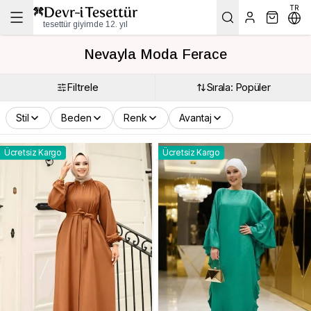
TR
tesettür giyimde 12. yıl
Nevayla Moda Ferace
Filtrele
Sırala: Popüler
Stil
Beden
Renk
Avantaj
Ücretsiz Kargo
Ücretsiz Kargo