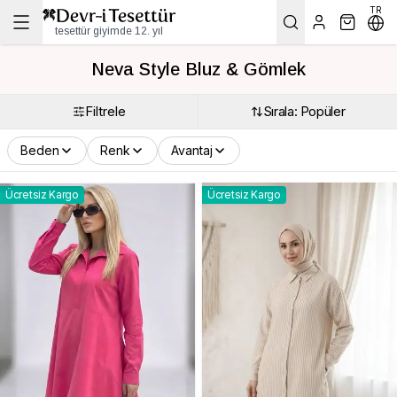
TR
tesettür giyimde 12. yıl
Neva Style Bluz & Gömlek
Filtrele
Sırala: Popüler
Beden
Renk
Avantaj
Ücretsiz Kargo
Ücretsiz Kargo