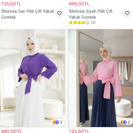
725,00TL
695,00TL
Shirosa
Sarı Pilili Çift Yakalı
Shirosa
Siyah Pilili Çift
Gömlek
Yakalı Gömlek
(
4
)
2
2
680,00TL
725,00TL