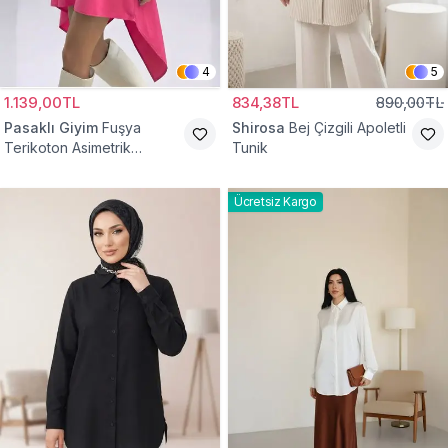
4
5
1.139,00TL
834,38TL
890,00TL
Pasaklı Giyim
Fuşya
Shirosa
Bej Çizgili Apoletli
Terikoton Asimetrik
Tunik
Gömlek Tunik
Ücretsiz Kargo