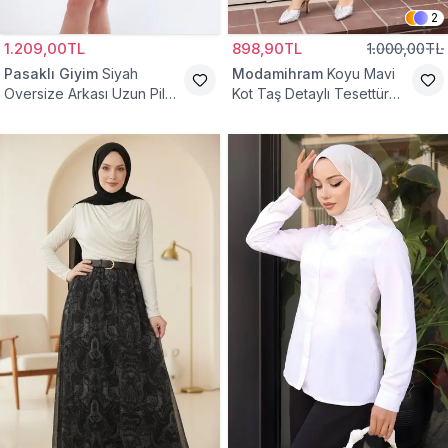
2
1.209,00TL
898,90TL
1.000,00TL
Pasaklı Giyim
Siyah
Modamihram
Koyu Mavi
Oversize Arkası Uzun Pileli
Kot Taş Detaylı Tesettür
Kollu Keten Gömlek Tunik
Gömlek