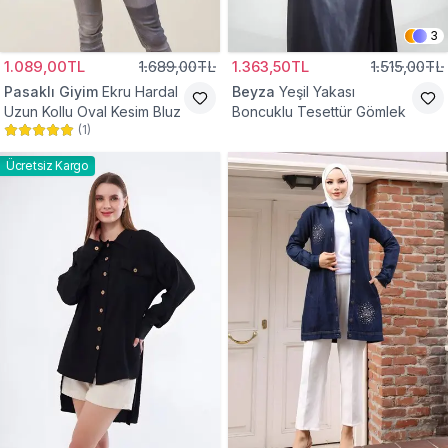
3
1.089,00TL
1.689,00TL
1.363,50TL
1.515,00TL
Pasaklı Giyim
Ekru Hardal
Beyza
Yeşil Yakası
Uzun Kollu Oval Kesim Bluz
Boncuklu Tesettür Gömlek
(
1
)
Ücretsiz Kargo