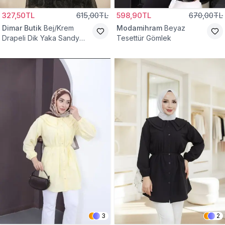
327,50TL
615,00TL
598,90TL
670,00TL
Dimar Butik
Bej/Krem
Modamihram
Beyaz
Drapeli Dik Yaka Sandy
Tesettür Gömlek
Bluz
3
2