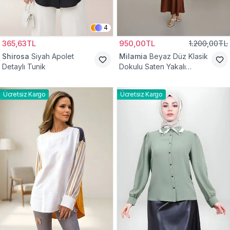
4
365,63TL
950,00TL
1.200,00TL
Shirosa
Siyah Apolet
Milamia
Beyaz Düz Klasik
Detaylı Tunik
Dokulu Saten Yakalı
Gömlek
Ücretsiz Kargo
Ücretsiz Kargo