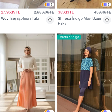
2
2
2.595,19TL
2.856,08TL
386,13TL
430,48TL
Wovi
Bej Eşofman Takım
Shirosa
İndigo Mavi Uzun
Hırka
Ücretsiz Kargo
2
2