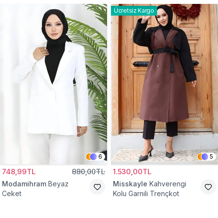
Ücretsiz Kargo
6
5
748,99TL
880,00TL
1.530,00TL
Modamihram
Beyaz
Misskayle
Kahverengi
Ceket
Kolu Garnili Trençkot