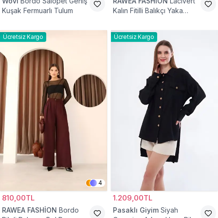
Wovi
Bordo Salopet Geniş
RAWEA FASHİON
Lacivert
Kuşak Fermuarlı Tulum
Kalın Fitilli Balıkçı Yaka
Pamuklu Triko Kazak
Ücretsiz Kargo
Ücretsiz Kargo
4
810,00TL
1.209,00TL
RAWEA FASHİON
Bordo
Pasaklı Giyim
Siyah