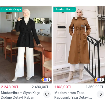
Yelek
Bağcıklı Kap
Ücretsiz Kargo
Ücretsiz Kargo
5
5
2.248,99TL
2.480,00TL
1.108,90TL
1.350,00TL
Modamihram
Siyah Kaşe
Modamihram
Taba
Düğme Detaylı Kaban
Kapüşonlu Yazı Detaylı
Mont