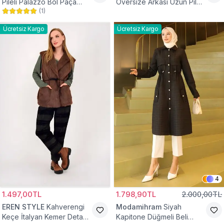
Pileli Palazzo Bol Paça
Oversize Arkası Uzun Pileli
(
1
)
Yüksek Bel Tesettür
Kollu Keten Gömlek Tunik
Pantolon
Ücretsiz Kargo
Ücretsiz Kargo
4
1.497,00TL
1.798,90TL
2.000,00TL
EREN STYLE
Kahverengi
Modamihram
Siyah
Keçe İtalyan Kemer Detaylı
Kapitone Düğmeli Beli