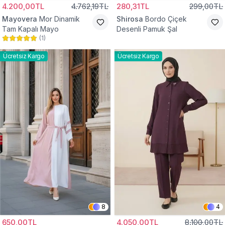
4.200,00TL
4.762,19TL
280,31TL
299,00TL
Mayovera
Mor Dinamik
Shirosa
Bordo Çiçek
Tam Kapalı Mayo
Desenli Pamuk Şal
(
1
)
Ücretsiz Kargo
Ücretsiz Kargo
8
4
650,00TL
4.050,00TL
8.100,00TL