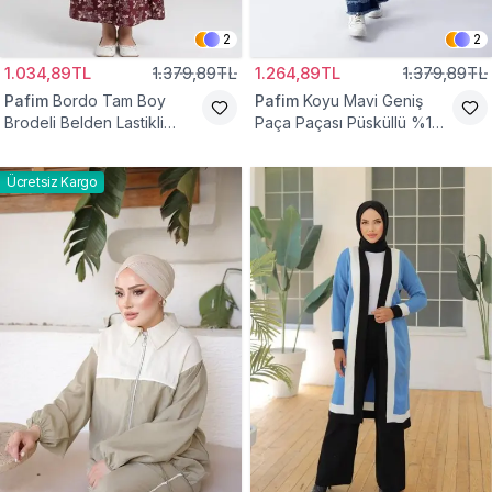
2
2
1.034,89TL
1.379,89TL
1.264,89TL
1.379,89TL
Pafim
Bordo Tam Boy
Pafim
Koyu Mavi Geniş
Brodeli Belden Lastikli
Paça Paçası Püsküllü %100
Pamuk Kız Çocuk Etek
Pamuk Kız Çocuk Kot
Pantolon
Ücretsiz Kargo