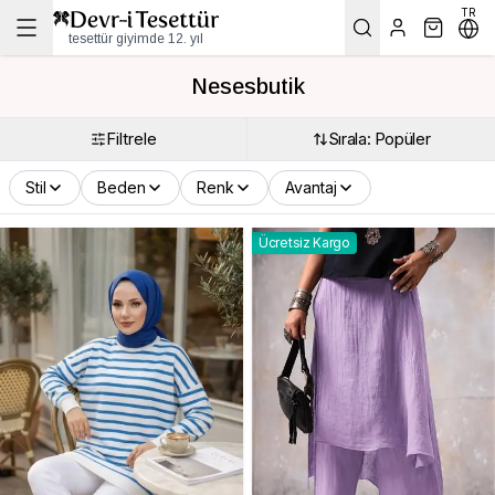
TR
tesettür giyimde 12. yıl
Nesesbutik
Filtrele
Sırala: Popüler
Stil
Beden
Renk
Avantaj
Ücretsiz Kargo