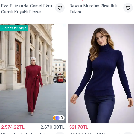
Fzd Filizzade
Camel Ekru
Beyza
Mürdüm Plise İkili
Garnili Kuşaklı Elbise
Takım
Ücretsiz Kargo
3
2.574,22TL
2.670,88TL
521,78TL