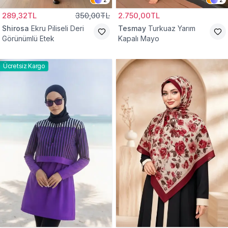
289,32TL
350,00TL
2.750,00TL
Shirosa
Ekru Piliseli Deri
Tesmay
Turkuaz Yarım
Görünümlü Etek
Kapalı Mayo
Ücretsiz Kargo