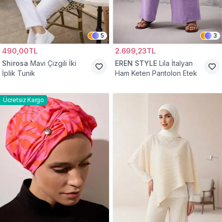
5
3
490,00TL
2.699,23TL
Shirosa
Mavi Çizgili İki
EREN STYLE
Lila İtalyan
İplik Tunik
Ham Keten Pantolon Etek
Ücretsiz Kargo