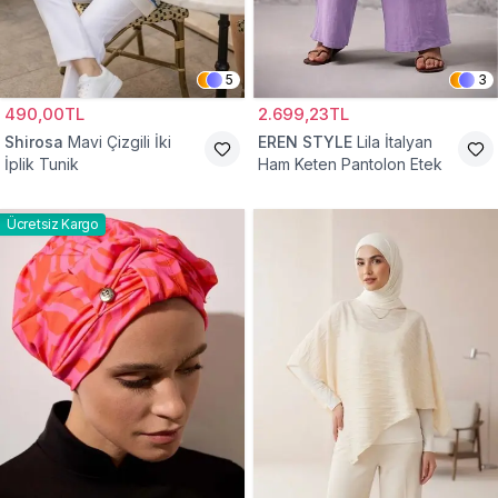
5
3
490,00TL
2.699,23TL
Shirosa
Mavi Çizgili İki
EREN STYLE
Lila İtalyan
İplik Tunik
Ham Keten Pantolon Etek
Ücretsiz Kargo