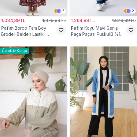
2
2
1.034,89TL
1.379,89TL
1.264,89TL
1.379,89TL
Pafim
Bordo Tam Boy
Pafim
Koyu Mavi Geniş
Brodeli Belden Lastikli
Paça Paçası Püsküllü %100
Pamuk Kız Çocuk Etek
Pamuk Kız Çocuk Kot
Pantolon
Ücretsiz Kargo