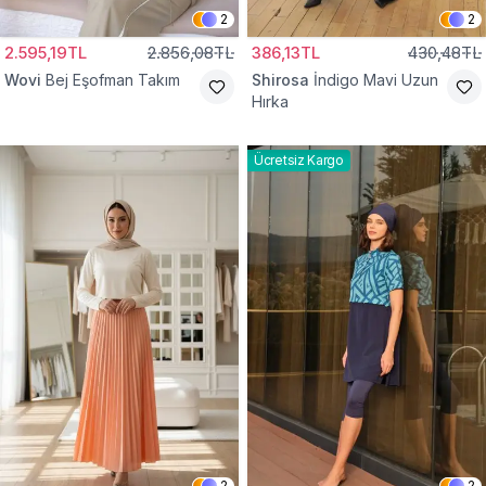
2
2
2.595,19TL
2.856,08TL
386,13TL
430,48TL
Wovi
Bej Eşofman Takım
Shirosa
İndigo Mavi Uzun
Hırka
Ücretsiz Kargo
2
2