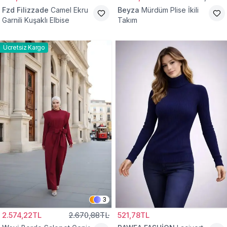
Fzd Filizzade
Camel Ekru
Beyza
Mürdüm Plise İkili
Garnili Kuşaklı Elbise
Takım
Ücretsiz Kargo
3
2.574,22TL
2.670,88TL
521,78TL