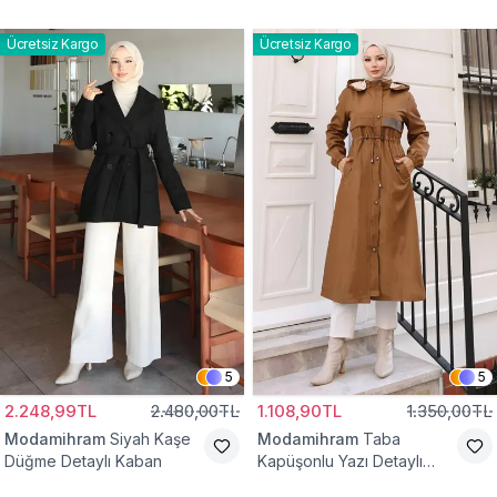
Yelek
Bağcıklı Kap
Ücretsiz Kargo
Ücretsiz Kargo
5
5
2.248,99TL
2.480,00TL
1.108,90TL
1.350,00TL
Modamihram
Siyah Kaşe
Modamihram
Taba
Düğme Detaylı Kaban
Kapüşonlu Yazı Detaylı
Mont