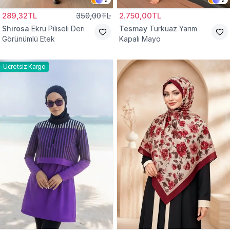
289,32TL
350,00TL
2.750,00TL
Shirosa
Ekru Piliseli Deri
Tesmay
Turkuaz Yarım
Görünümlü Etek
Kapalı Mayo
Ücretsiz Kargo