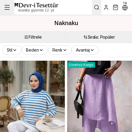
TR
tesettür giyimde 12. yıl
Naknaku
Filtrele
Sırala: Popüler
Stil
Beden
Renk
Avantaj
Ücretsiz Kargo