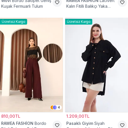
Wovi
Bordo Salopet Geniş
RAWEA FASHİON
Lacivert
Kuşak Fermuarlı Tulum
Kalın Fitilli Balıkçı Yaka
Pamuklu Triko Kazak
Ücretsiz Kargo
Ücretsiz Kargo
4
810,00TL
1.209,00TL
RAWEA FASHİON
Bordo
Pasaklı Giyim
Siyah