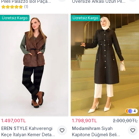
Pileli Palazzo Bol Paça
Oversize Arkası Uzun Pileli
(
1
)
Yüksek Bel Tesettür
Kollu Keten Gömlek Tunik
Pantolon
Ücretsiz Kargo
Ücretsiz Kargo
4
1.497,00TL
1.798,90TL
2.000,00TL
EREN STYLE
Kahverengi
Modamihram
Siyah
Keçe İtalyan Kemer Detaylı
Kapitone Düğmeli Beli