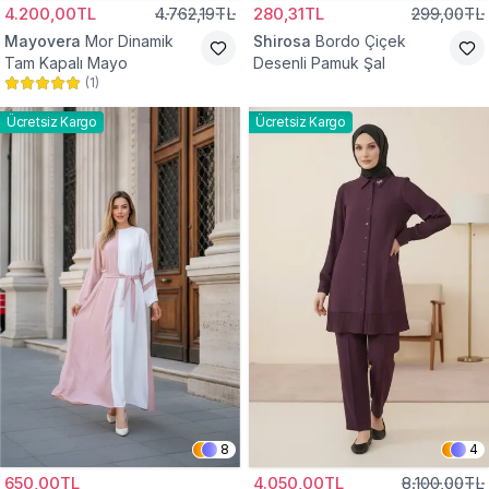
4.200,00TL
4.762,19TL
280,31TL
299,00TL
Mayovera
Mor Dinamik
Shirosa
Bordo Çiçek
Tam Kapalı Mayo
Desenli Pamuk Şal
(
1
)
Ücretsiz Kargo
Ücretsiz Kargo
8
4
650,00TL
4.050,00TL
8.100,00TL