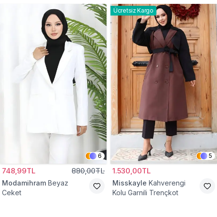
Ücretsiz Kargo
6
5
748,99TL
880,00TL
1.530,00TL
Modamihram
Beyaz
Misskayle
Kahverengi
Ceket
Kolu Garnili Trençkot