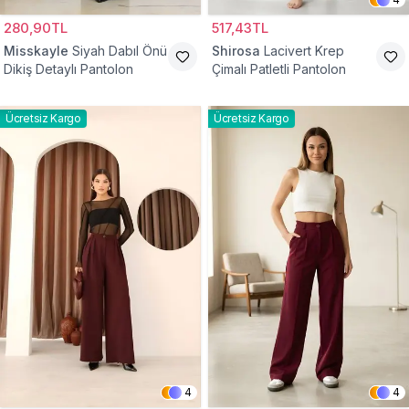
280,90TL
517,43TL
Misskayle
Siyah Dabıl Önü
Shirosa
Lacivert Krep
Dikiş Detaylı Pantolon
Çimalı Patletli Pantolon
Ücretsiz Kargo
Ücretsiz Kargo
4
4