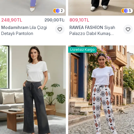
2
5
248,90TL
290,00TL
809,10TL
Modamihram
Lila Çizgi
RAWEA FASHİON
Siyah
Detaylı Pantolon
Palazzo Dabıl Kumaş
Tesettür Pantolon
Ücretsiz Kargo