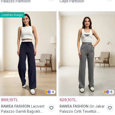
Palazzo Pantolon
Cepli Pantolon
Ücretsiz Kargo
4
6
899,10TL
629,10TL
RAWEA FASHİON
Lacivert
RAWEA FASHİON
Gri Jakar
Palazzo Garnili Bağcıklı
Palazzo Cırtlı Tesettür