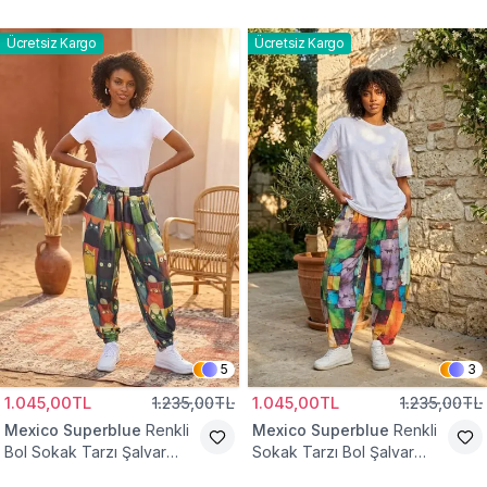
Tesettür Pantolon
Pantolon
Ücretsiz Kargo
Ücretsiz Kargo
5
3
1.045,00TL
1.235,00TL
1.045,00TL
1.235,00TL
Mexico Superblue
Renkli
Mexico Superblue
Renkli
Bol Sokak Tarzı Şalvar
Sokak Tarzı Bol Şalvar
Pantolon
Pantolon