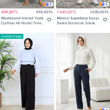
5
4
496,80TL
655,50TL
1.045,00TL
1.235,00TL
Westbound
Antrasit Yazlık
Mexico Superblue
Beyaz
Eşofman Altı Model Örme
Baskılı Bürümcük Sokak
Cepli Tesettür Pantolon
Tarzı Spor Baget Pantolon
Ücretsiz Kargo
4