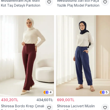
Modamihram
Açık Mavi
Westbound
Sarı Bol Paça
Kot Taş Detaylı Pantolon
Yazlık Plaj Model Pantolon
4
5
430,20TL
434,60TL
699,00TL
Shirosa
Bordo Krep Çımalı
Shirosa
Lacivert Müslin