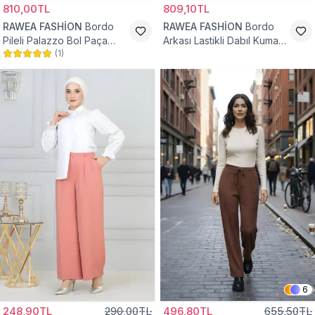
810,00TL
809,10TL
RAWEA FASHİON
Bordo
RAWEA FASHİON
Bordo
Pileli Palazzo Bol Paça
Arkası Lastikli Dabıl Kumaş
(
1
)
Yüksek Bel Tesettür
Palazzo Tesettür Pantolon
Pantolon
6
248,90TL
290,00TL
496,80TL
655,50TL