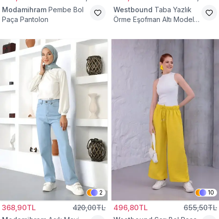
Modamihram
Pembe Bol
Westbound
Taba Yazlık
Paça Pantolon
Örme Eşofman Altı Model
Cepsiz Pantolon
2
10
368,90TL
420,00TL
496,80TL
655,50TL