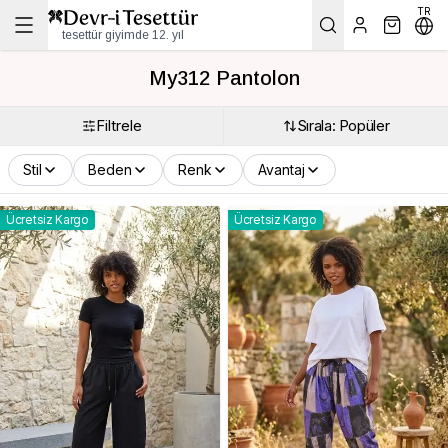
TR
tesettür giyimde 12. yıl
My312 Pantolon
Filtrele
Sırala: Popüler
Stil
Beden
Renk
Avantaj
Ücretsiz Kargo
Ücretsiz Kargo