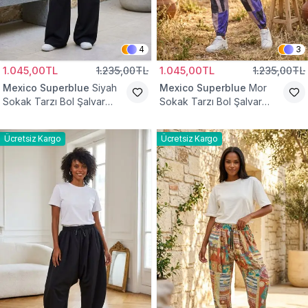
4
3
1.045,00TL
1.235,00TL
1.045,00TL
1.235,00TL
Mexico Superblue
Siyah
Mexico Superblue
Mor
Sokak Tarzı Bol Şalvar
Sokak Tarzı Bol Şalvar
Pantolon
Pantolon
Ücretsiz Kargo
Ücretsiz Kargo