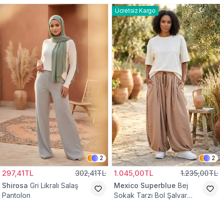
Ücretsiz Kargo
2
2
297,41TL
302,41TL
1.045,00TL
1.235,00TL
Shirosa
Gri Likralı Salaş
Mexico Superblue
Bej
Pantolon
Sokak Tarzı Bol Şalvar
Pantolon