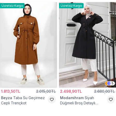
Ücretsiz Kargo
Ücretsiz Kargo
5
1.813,50TL
2.015,00TL
2.498,90TL
2.680,00TL
Beyza
Taba Su Geçirmez
Modamihram
Siyah
Cepli Trençkot
Düğmeli Broş Detaylı
Trençkot