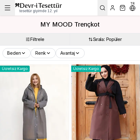
TR
tesettür giyimde 12. yıl
MY MOOD Trençkot
Filtrele
Sırala: Popüler
Beden
Renk
Avantaj
Ücretsiz Kargo
Ücretsiz Kargo