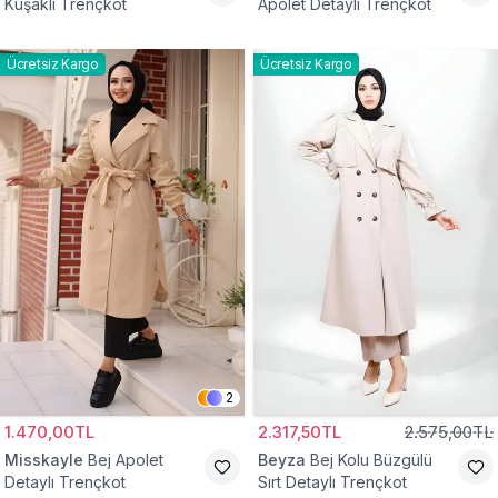
Kuşaklı Trençkot
Apolet Detaylı Trençkot
Ücretsiz Kargo
Ücretsiz Kargo
2
1.470,00TL
2.317,50TL
2.575,00TL
Misskayle
Bej Apolet
Beyza
Bej Kolu Büzgülü
Detaylı Trençkot
Sırt Detaylı Trençkot