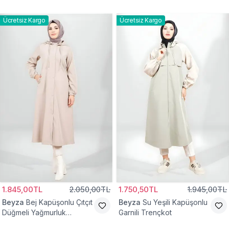
Ücretsiz Kargo
Ücretsiz Kargo
1.845,00TL
2.050,00TL
1.750,50TL
1.945,00TL
Beyza
Bej Kapüşonlu Çıtçıt
Beyza
Su Yeşili Kapüşonlu
Düğmeli Yağmurluk
Garnili Trençkot
Trençkot