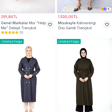
5
291,84TL
1.530,00TL
Genel Markalar
Mor "Help
Misskayle
Kahverengi
Me" Detaylı Trençkot
Önü Garnili Trençkot
(
5
)
Ücretsiz Kargo
Ücretsiz Kargo