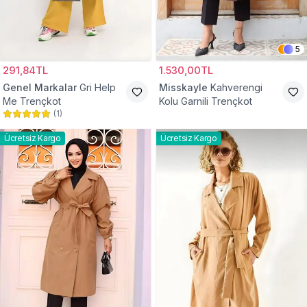
5
291,84TL
1.530,00TL
Genel Markalar
Gri Help
Misskayle
Kahverengi
Me Trençkot
Kolu Garnili Trençkot
(
1
)
Ücretsiz Kargo
Ücretsiz Kargo