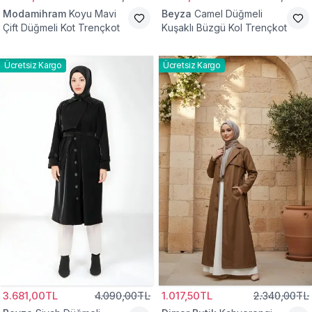
Modamihram
Koyu Mavi
Beyza
Camel Düğmeli
Çift Düğmeli Kot Trençkot
Kuşaklı Büzgü Kol Trençkot
Ücretsiz Kargo
Ücretsiz Kargo
3.681,00TL
4.090,00TL
1.017,50TL
2.340,00TL