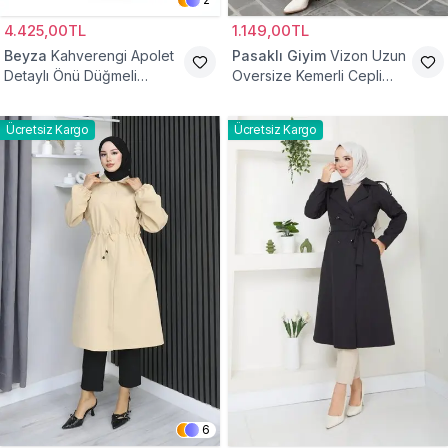
4.425,00TL
1.149,00TL
Beyza
Kahverengi Apolet
Pasaklı Giyim
Vizon Uzun
Detaylı Önü Düğmeli
Oversize Kemerli Cepli
Trençkot
Gabardin Trençkot
Ücretsiz Kargo
Ücretsiz Kargo
6