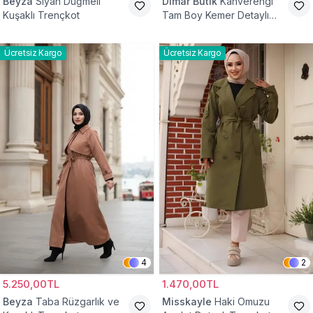
Beyza
Siyah Düğmeli
Dimar Butik
Kahverengi
Kuşaklı Trençkot
Tam Boy Kemer Detaylı
Trençkot
Ücretsiz Kargo
Ücretsiz Kargo
4
2
5.250,00TL
1.470,00TL
Beyza
Taba Rüzgarlık ve
Misskayle
Haki Omuzu