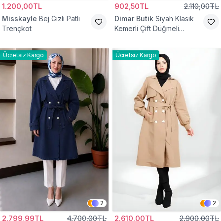
1.200,00TL
902,50TL
2.110,00TL
Misskayle
Bej Gizli Patlı
Dimar Butik
Siyah Klasik
Trençkot
Kemerli Çift Düğmeli
Trençkot
Ücretsiz Kargo
Ücretsiz Kargo
2
2
2.799,99TL
4.700,00TL
2.610,00TL
2.900,00TL