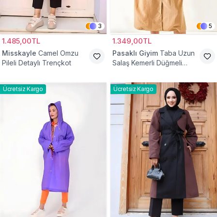
3
5
1.485,00TL
1.349,00TL
Misskayle
Camel Omzu
Pasaklı Giyim
Taba Uzun
Pileli Detaylı Trençkot
Salaş Kemerli Düğmeli
Trençkot
Ücretsiz Kargo
Ücretsiz Kargo