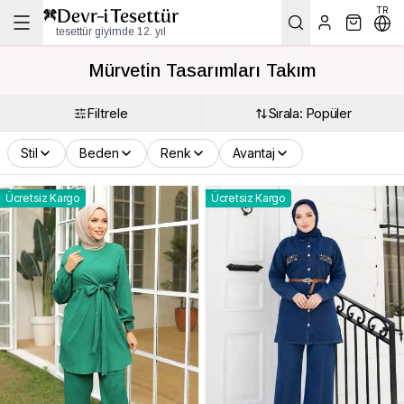
TR
tesettür giyimde 12. yıl
Mürvetin Tasarımları Takım
Filtrele
Sırala: Popüler
Stil
Beden
Renk
Avantaj
Ücretsiz Kargo
Ücretsiz Kargo