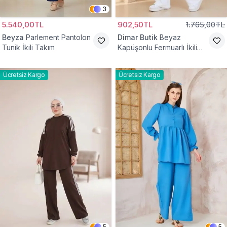
3
5.540,00TL
902,50TL
1.765,00TL
Beyza
Parlement Pantolon
Dimar Butik
Beyaz
Tunik İkili Takım
Kapüşonlu Fermuarlı İkili
Takım
Ücretsiz Kargo
Ücretsiz Kargo
5
5