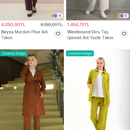
4
5
4.050,00TL
8.100,00TL
1.454,75TL
Beyza
Mürdüm Plise İkili
Westbound
Ekru Taş
Takım
İşlemeli İkili Yazlık Takım
Ücretsiz Kargo
Ücretsiz Kargo