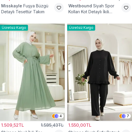
Misskayle
Fuşya Büzgü
Westbound
Siyah Spor
Detaylı Tesettür Takım
Kolları Kot Detaylı İkili
Takım
Ücretsiz Kargo
Ücretsiz Kargo
4
7
1.509,52TL
1.585,43TL
1.550,00TL