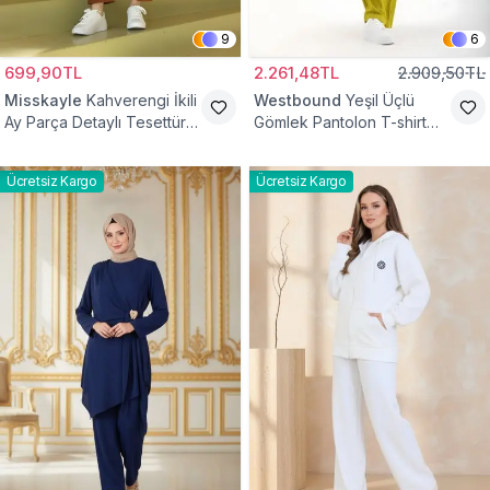
9
6
699,90TL
2.261,48TL
2.909,50TL
Misskayle
Kahverengi İkili
Westbound
Yeşil Üçlü
Ay Parça Detaylı Tesettür
Gömlek Pantolon T-shirt
Takım
Takım
Ücretsiz Kargo
Ücretsiz Kargo