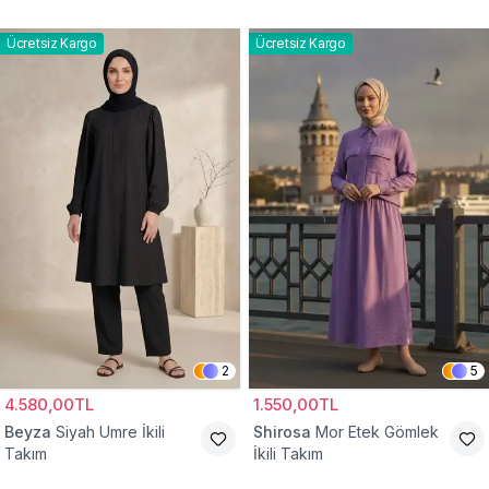
Ücretsiz Kargo
Ücretsiz Kargo
2
5
4.580,00TL
1.550,00TL
Beyza
Siyah Umre İkili
Shirosa
Mor Etek Gömlek
Takım
İkili Takım