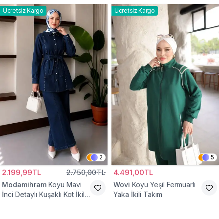
Ücretsiz Kargo
Ücretsiz Kargo
2
5
2.199,99TL
2.750,00TL
4.491,00TL
Modamihram
Koyu Mavi
Wovi
Koyu Yeşil Fermuarlı
İnci Detaylı Kuşaklı Kot İkili
Yaka İkili Takım
Takım