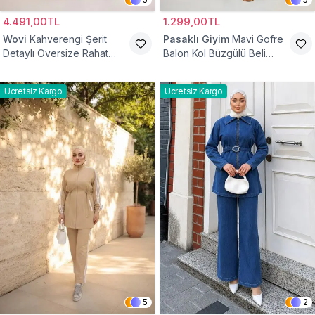
4.491,00TL
1.299,00TL
Wovi
Kahverengi Şerit
Pasaklı Giyim
Mavi Gofre
Detaylı Oversize Rahat
Balon Kol Büzgülü Beli
Eşofman Takımı
Lastikli Cepli Tesettür İkili
Takım
Ücretsiz Kargo
Ücretsiz Kargo
5
2