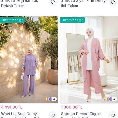
Shirosa
Yeşil İkili Taş
Shirosa
Siyah Fırfır Detaylı
Detaylı Takım
İkili Takım
Ücretsiz Kargo
Ücretsiz Kargo
4
4
4.491,00TL
1.300,00TL
Wovi
Lila Şerit Detaylı
Shirosa
Pembe Çiçekli