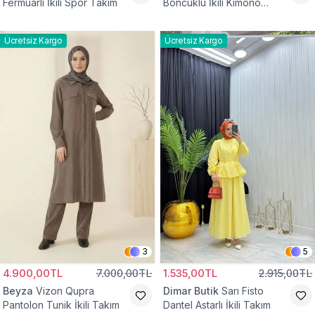
Fermuarlı İkili Spor Takım
Boncuklu İkili Kimono
Takım
Ücretsiz Kargo
Ücretsiz Kargo
3
5
4.900,00TL
7.000,00TL
1.535,00TL
2.915,00TL
Beyza
Vizon Qupra
Dimar Butik
Sarı Fisto
Pantolon Tunik İkili Takım
Dantel Astarlı İkili Takım