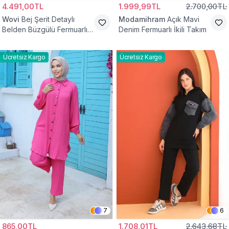
4.491,00TL
1.999,99TL
2.700,00TL
Wovi
Bej Şerit Detaylı
Modamihram
Açık Mavi
Belden Büzgülü Fermuarlı
Denim Fermuarlı İkili Takım
İkili Spor Eşofman Takımı
Ücretsiz Kargo
Ücretsiz Kargo
7
6
865,00TL
1.708,01TL
2.643,68TL