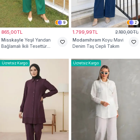
9
2
865,00TL
1.799,99TL
2.180,00TL
Misskayle
Yeşil Yandan
Modamihram
Koyu Mavi
Bağlamalı İkili Tesettür
Denim Taş Cepli Takım
Takım
Ücretsiz Kargo
Ücretsiz Kargo