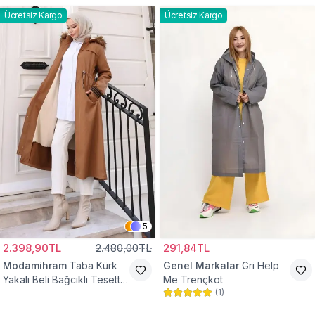
Ücretsiz Kargo
Ücretsiz Kargo
5
2.398,90TL
2.480,00TL
291,84TL
Modamihram
Taba Kürk
Genel Markalar
Gri Help
Yakalı Beli Bağcıklı Tesettür
Me Trençkot
(
1
)
Mont