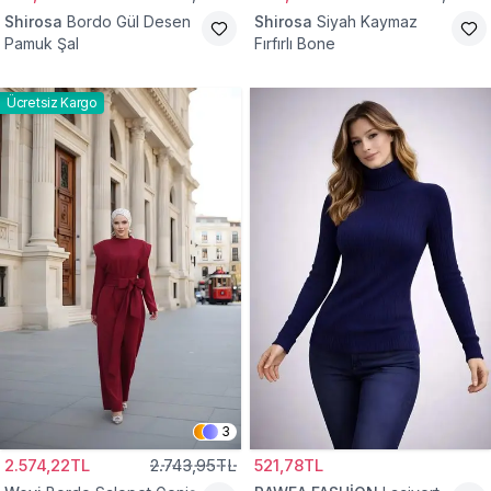
Shirosa
Bordo Gül Desen
Shirosa
Siyah Kaymaz
Pamuk Şal
Fırfırlı Bone
Ücretsiz Kargo
3
2.574,22TL
2.743,95TL
521,78TL