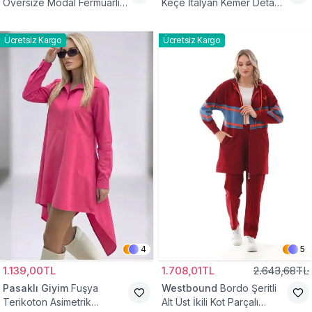
Oversize Modal Fermuarlı
Keçe İtalyan Kemer Detaylı
Sweat Tunik
Yelek
Ücretsiz Kargo
Ücretsiz Kargo
4
5
1.139,00TL
1.708,01TL
2.643,68TL
Pasaklı Giyim
Fuşya
Westbound
Bordo Şeritli
Terikoton Asimetrik
Alt Üst İkili Kot Parçalı