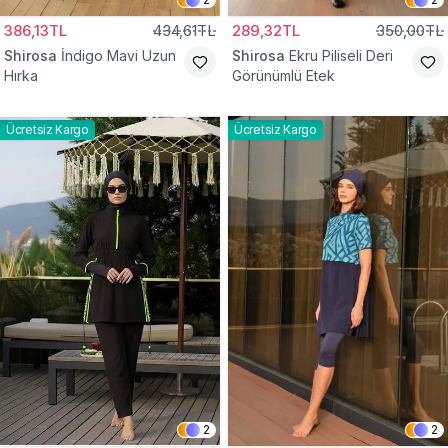
386,13TL
434,61TL
289,32TL
350,00TL
Shirosa
İndigo Mavi Uzun
Shirosa
Ekru Piliseli Deri
Hırka
Görünümlü Etek
Ücretsiz Kargo
Ücretsiz Kargo
2
2