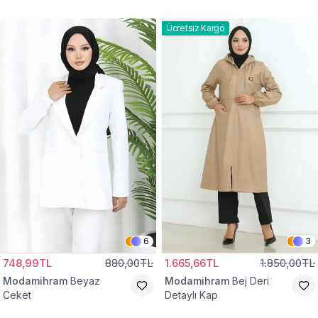
Gömlek Tunik
Eşofman Takım
Ücretsiz Kargo
6
3
748,99TL
880,00TL
1.665,66TL
1.850,00TL
Modamihram
Beyaz
Modamihram
Bej Deri
Ceket
Detaylı Kap