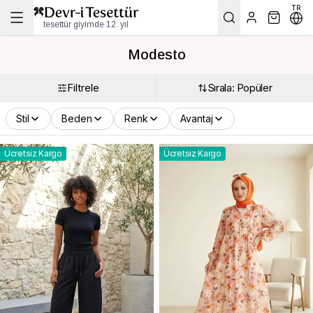
TR
tesettür giyimde 12. yıl
Modesto
Filtrele
Sırala: Popüler
Stil
Beden
Renk
Avantaj
Ücretsiz Kargo
Ücretsiz Kargo