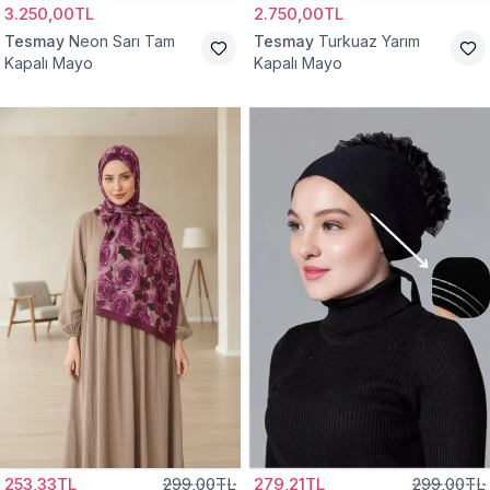
3.250,00TL
2.750,00TL
Tesmay
Neon Sarı Tam
Tesmay
Turkuaz Yarım
Kapalı Mayo
Kapalı Mayo
253,33TL
299,00TL
279,21TL
299,00TL