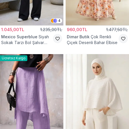
4
1.045,00TL
1.235,00TL
960,00TL
1.477,50TL
Mexico Superblue
Siyah
Dimar Butik
Çok Renkli
Sokak Tarzı Bol Şalvar
Çiçek Desenli Bahar Elbise
Pantolon
Ücretsiz Kargo