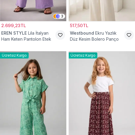
3
2.699,23TL
517,50TL
EREN STYLE
Lila İtalyan
Westbound
Ekru Yazlık
Ham Keten Pantolon Etek
Düz Kesim Bolero Panço
Ücretsiz Kargo
Ücretsiz Kargo