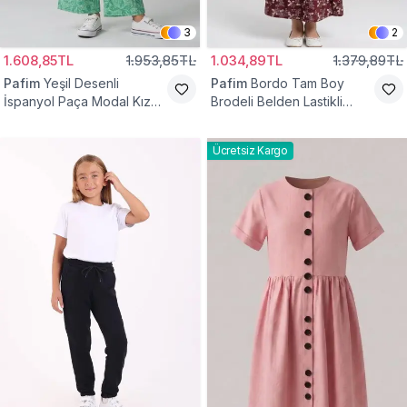
3
2
1.608,85TL
1.953,85TL
1.034,89TL
1.379,89TL
Pafim
Yeşil Desenli
Pafim
Bordo Tam Boy
İspanyol Paça Modal Kız
Brodeli Belden Lastikli
Çocuk Takım
Pamuk Kız Çocuk Etek
Ücretsiz Kargo