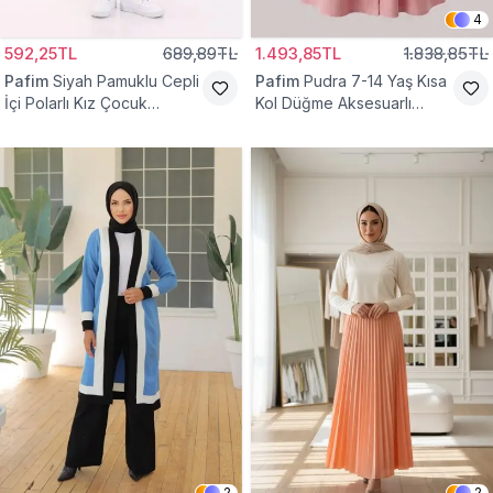
4
592,25TL
689,89TL
1.493,85TL
1.838,85TL
Pafim
Siyah Pamuklu Cepli
Pafim
Pudra 7-14 Yaş Kısa
İçi Polarlı Kız Çocuk
Kol Düğme Aksesuarlı
Eşofman Altı
Pamuk Kız Çocuk Elbise
2
2