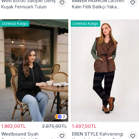
Wovi
Bordo Salopet Geniş
RAWEA FASHİON
Lacivert
Kuşak Fermuarlı Tulum
Kalın Fitilli Balıkçı Yaka
Pamuklu Triko Kazak
Ücretsiz Kargo
Ücretsiz Kargo
2
1.863,00TL
2.875,00TL
1.497,00TL
Westbound
Siyah
EREN STYLE
Kahverengi