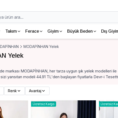
Takım
Ferace
Giyim
Büyük Beden
Dış Giyi
DAPİNHAN
MODAPİNHAN Yelek
N Yelek
zde markası MODAPİNHAN, her tarza uygun şık yelek modelleri ile 
 sizi yansıtan modeli 44.91 TL'den başlayan fiyatlarla Devr-i Tesettür
Renk
Avantaj
Ücretsiz Kargo
Ücretsiz Ka