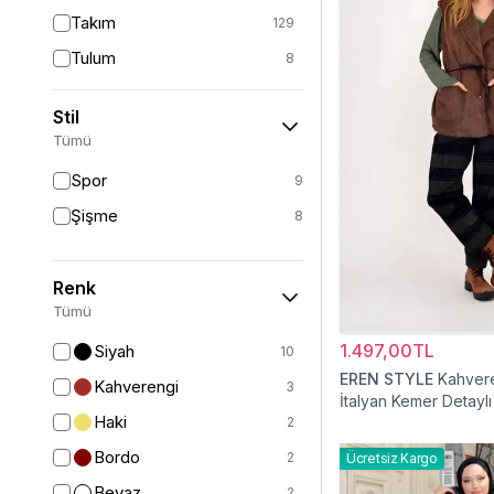
Takım
129
Tulum
8
Pantolon
151
Stil
Etek
19
Tümü
Pantolon Etek
2
Spor
9
Bluz & Gömlek
15
Şişme
8
Kazak
6
Eşofman
62
Renk
Şal
6
Tümü
Bone
15
1.497,00TL
Siyah
10
Ferace
126
EREN STYLE
Kahver
Kahverengi
3
İtalyan Kemer Detaylı
Kap & Pardesü
23
Haki
2
Trençkot
32
Bordo
2
Ücretsiz Kargo
Hırka
4
Beyaz
2