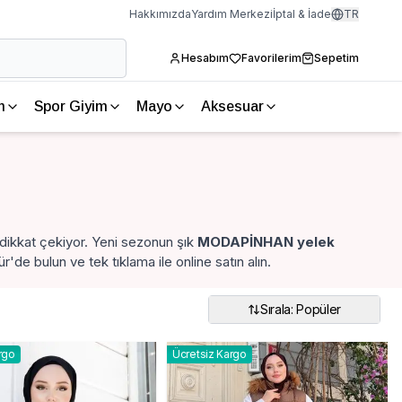
Hakkımızda
Yardım Merkezi
İptal & İade
TR
Hesabım
Favorilerim
Sepetim
m
Spor Giyim
Mayo
Aksesuar
dikkat çekiyor. Yeni sezonun şık
MODAPİNHAN yelek
'de bulun ve tek tıklama ile online satın alın.
Sırala: Popüler
rgo
Ücretsiz Kargo