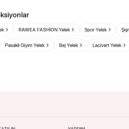
ksiyonlar
ek
RAWEA FASHİON Yelek
Spor Yelek
Şiş
Pasaklı Giyim Yelek
Bej Yelek
Lacivert Yelek