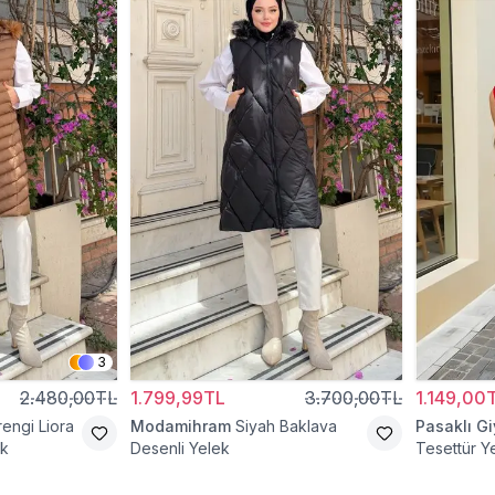
3
2.480,00TL
1.799,99TL
3.700,00TL
1.149,00
engi Liora
Modamihram
Siyah Baklava
Pasaklı G
ek
Desenli Yelek
Tesettür Y