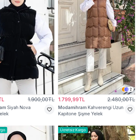
2
TL
1.900,00TL
1.799,99TL
2.480,00TL
ram
Siyah Nova
Modamihram
Kahverengi Uzun
elek
Kapitone Şişme Yelek
rgo
Ücretsiz Kargo