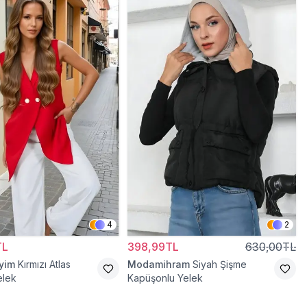
4
2
TL
398,99TL
630,00TL
iyim
Kırmızı Atlas
Modamihram
Siyah Şişme
elek
Kapüşonlu Yelek