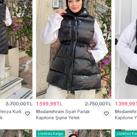
3.700,00TL
1.599,99TL
2.750,00TL
1.399,99
Venza Kürk
Modamihram
Siyah Parlak
Modamih
ek
Kapitone Şişme Yelek
Kapitone Y
Ücretsiz Kargo
Ücretsiz Ka