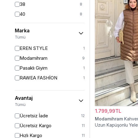
38
8
40
8
42
7
Marka
44
6
Tümü
46
6
EREN STYLE
1
48
6
Modamihram
9
Pasaklı Giyim
1
RAWEA FASHİON
1
Avantaj
Tümü
1.799,99TL
Ücretsiz İade
12
Modamihram
Kahver
Uzun Kapüşonlu Yel
Ücretsiz Kargo
11
Hızlı Kargo
11