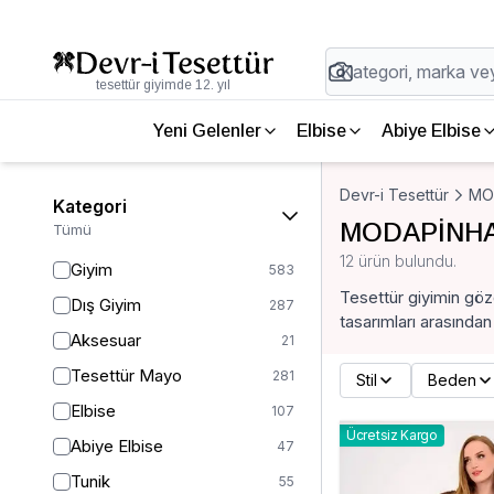
tesettür giyimde 12. yıl
Yeni Gelenler
Elbise
Abiye Elbise
Devr-i Tesettür
MO
Kategori
MODAPİNHA
Tümü
12 ürün bulundu.
Giyim
583
Tesettür giyimin gö
Dış Giyim
287
tasarımları arasından
Aksesuar
21
Tesettür Mayo
281
Stil
Beden
Elbise
107
Ücretsiz Kargo
Abiye Elbise
47
Tunik
55