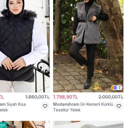
3
TL
1.880,00TL
1.798,90TL
2.000,00TL
ram
Siyah Kısa
Modamihram
Gri Kemerli Kürklü
elek
Tesettür Yelek
rgo