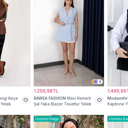
4
1.259,98TL
1.499,99
engi Keçe
RAWEA FASHİON
Mavi Kemerli
Modamih
 Yelek
Şal Yaka Blazer Tesettür Yelek
Kapitone Y
Ücretsiz Kargo
Ücretsiz Ka