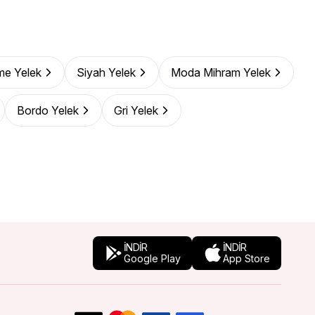
me Yelek
Siyah Yelek
Moda Mihram Yelek
Bordo Yelek
Gri Yelek
İNDİR
İNDİR
Google Play
App Store