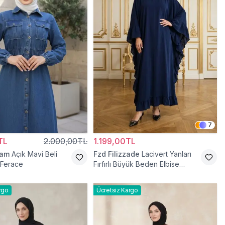
7
TL
2.000,00TL
1.199,00TL
ram
Açık Mavi Beli
Fzd Filizzade
Lacivert Yanları
t Ferace
Fırfırlı Büyük Beden Elbise
Ferace
rgo
Ücretsiz Kargo