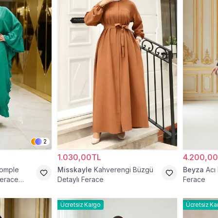
2
1.030,00TL
4.200,0
Komple
Misskayle
Kahverengi Büzgü
Beyza
Acı
Ferace
Detaylı Ferace
Ferace
Ücretsiz Kargo
Ücretsiz Ka