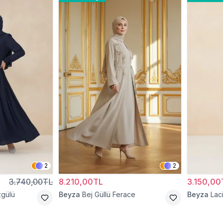
2
2
3.740,00TL
8.210,00TL
3.150,00
zgülü
Beyza
Bej Güllü Ferace
Beyza
Lac