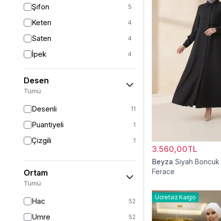
Şifon
5
Beyaz
2
Keten
4
Pudra
1
Saten
4
İpek
4
Viskon
3
Desen
Tül
2
Tümü
Krep
2
Desenli
11
Dantel
1
Puantiyeli
1
Süet
1
Çizgili
1
Sandy
3.560,00TL
1
Beyza
Siyah Boncuk 
Ferace
Ortam
Tümü
Ücretsiz Kargo
Hac
52
Umre
52