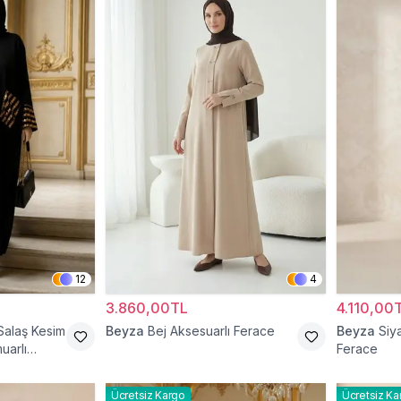
12
4
3.860,00TL
4.110,00
Salaş Kesim
Beyza
Bej Aksesuarlı Ferace
Beyza
Siy
uarlı
Ferace
Ücretsiz Kargo
Ücretsiz Ka