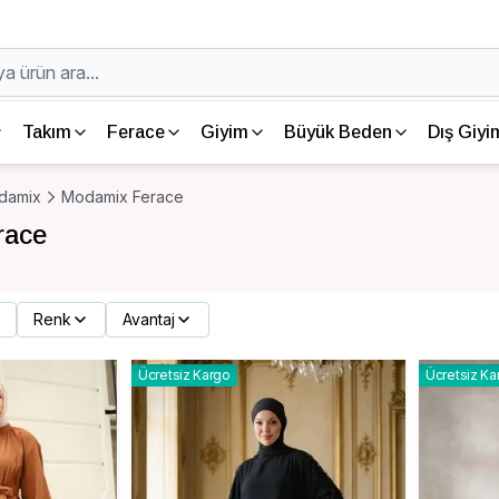
Takım
Ferace
Giyim
Büyük Beden
Dış Giyi
damix
Modamix Ferace
race
Renk
Avantaj
Ücretsiz Kargo
Ücretsiz Ka