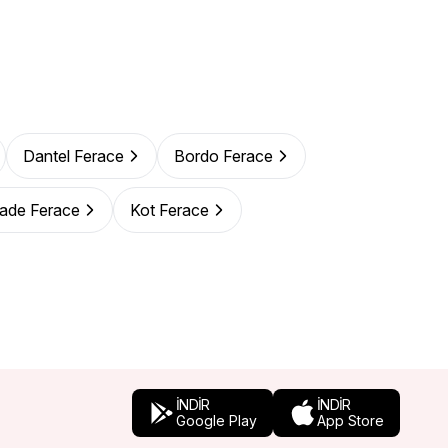
Dantel Ferace
Bordo Ferace
zade Ferace
Kot Ferace
İNDİR
İNDİR
Google Play
App Store