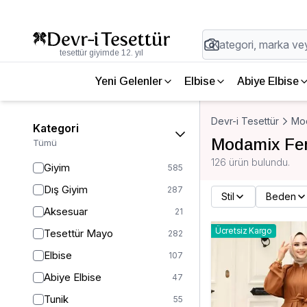
tesettür giyimde 12. yıl
Yeni Gelenler
Elbise
Abiye Elbise
Devr-i Tesettür
Mo
Kategori
Modamix Fe
Tümü
126 ürün bulundu.
Giyim
585
Dış Giyim
287
Stil
Beden
Aksesuar
21
Ücretsiz Kargo
Tesettür Mayo
282
Elbise
107
Abiye Elbise
47
Tunik
55