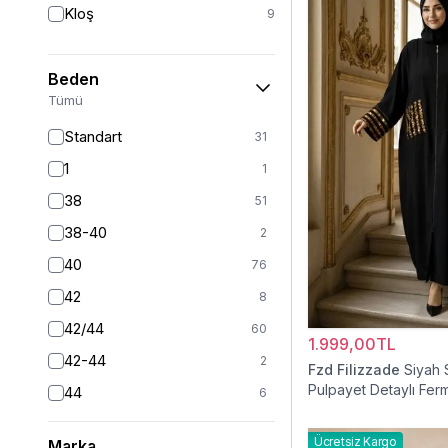
Kloş
9
Beden
Tümü
Standart
31
1
1
38
51
38-40
2
40
76
42
8
42/44
60
1.999,00TL
42-44
2
Fzd Filizzade
Siyah 
Pulpayet Detaylı Ferm
44
6
Ferace
46
6
Ücretsiz Kargo
Marka