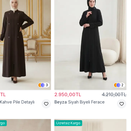
3
2
0TL
2.950,00TL
4.210,00TL
 Kahve Pile Detaylı
Beyza
Siyah Biyeli Ferace
rgo
Ücretsiz Kargo