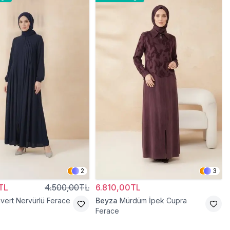
2
3
TL
4.500,00TL
6.810,00TL
ivert Nervürlü Ferace
Beyza
Mürdüm İpek Cupra
Ferace