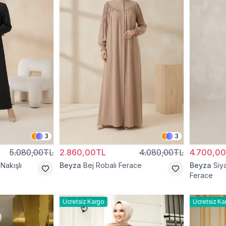
3
3
5.080,00TL
2.860,00TL
4.080,00TL
4.700,0
Nakışlı
Beyza
Bej Robalı Ferace
Beyza
Siy
Ferace
Ücretsiz Kargo
Ücretsiz Ka