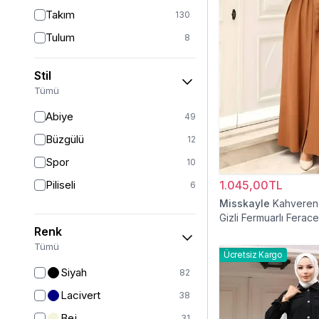
Takım
130
Tulum
8
Pantolon
151
Stil
Etek
19
Tümü
Pantolon Etek
2
Abiye
49
Bluz & Gömlek
15
Büzgülü
12
Kazak
6
Spor
10
Eşofman
63
Piliseli
1.045,00TL
6
Şal
6
Misskayle
Kahvereng
Gizli Fermuarlı Ferace
Bone
15
Renk
Ferace
126
Tümü
Ücretsiz Kargo
Kap & Pardesü
23
Siyah
82
Trençkot
32
Lacivert
38
Hırka
4
Bej
31