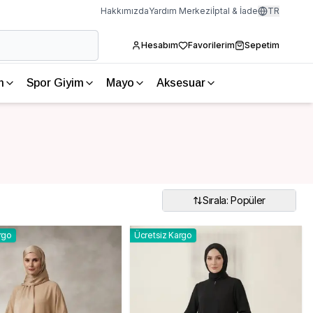
Hakkımızda
Yardım Merkezi
İptal & İade
TR
Hesabım
Favorilerim
Sepetim
m
Spor Giyim
Mayo
Aksesuar
Sırala: Popüler
rgo
Ücretsiz Kargo