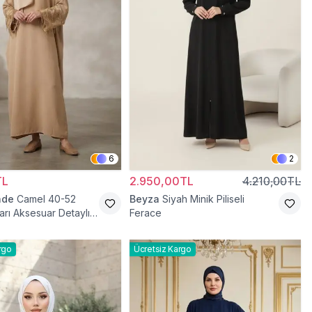
6
2
TL
2.950,00TL
4.210,00TL
ade
Camel 40-52
Beyza
Siyah Minik Piliseli
arı Aksesuar Detaylı
Ferace
ace
rgo
Ücretsiz Kargo