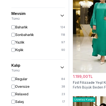
Mevsim
Tümü
Baharlık
124
Sonbaharlık
118
Yazlık
97
Kışlık
90
Kalıp
Tümü
1.199,00TL
Regular
84
Fzd Filizzade
Yeşil 
Oversize
38
Fırfırlı Büyük Beden 
Elbise
Relaxed
23
Ücretsiz Kargo
Salaş
17