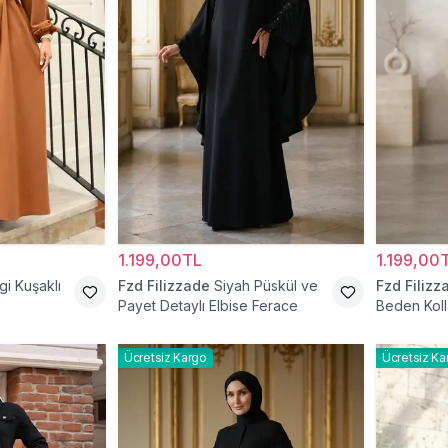
1.199,00TL
1.199,00
i Kuşaklı
Fzd Filizzade
Siyah Püskül ve
Fzd Filizz
Payet Detaylı Elbise Ferace
Beden Koll
Elbise Fer
Ücretsiz Kargo
Ücretsiz Ka