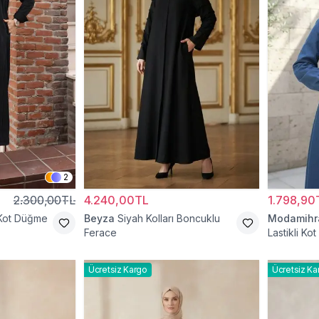
2
2.300,00TL
4.240,00TL
1.798,90
Kot Düğme
Beyza
Siyah Kolları Boncuklu
Modamih
Ferace
Lastikli Ko
Ücretsiz Kargo
Ücretsiz Ka