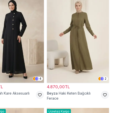
4
2
TL
4.870,00TL
ah Kare Aksesuarlı
Beyza
Haki Keten Bağcıklı
Ferace
rgo
Ücretsiz Kargo