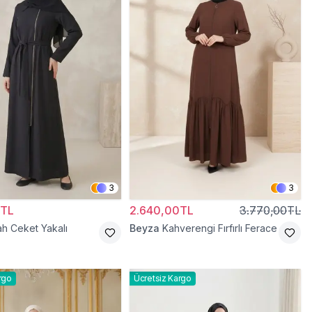
3
3
0TL
2.640,00TL
3.770,00TL
ah Ceket Yakalı
Beyza
Kahverengi Fırfırlı Ferace
rgo
Ücretsiz Kargo