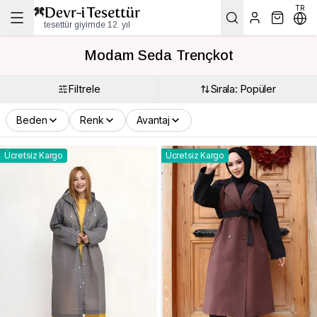
TR
tesettür giyimde 12. yıl
Modam Seda Trençkot
Filtrele
Sırala: Popüler
Beden
Renk
Avantaj
Ücretsiz Kargo
Ücretsiz Kargo