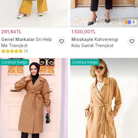
5
291,84TL
1.530,00TL
Genel Markalar
Gri Help
Misskayle
Kahverengi
Me Trençkot
Kolu Garnili Trençkot
(
1
)
Ücretsiz Kargo
Ücretsiz Kargo