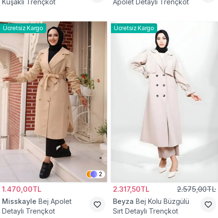
Kuşaklı Trençkot
Apolet Detaylı Trençkot
Ücretsiz Kargo
Ücretsiz Kargo
2
1.470,00TL
2.317,50TL
2.575,00TL
Misskayle
Bej Apolet
Beyza
Bej Kolu Büzgülü
Detaylı Trençkot
Sırt Detaylı Trençkot