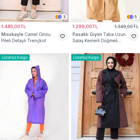
3
5
1.485,00TL
1.299,00TL
1.349,00TL
Misskayle
Camel Omzu
Pasaklı Giyim
Taba Uzun
Pileli Detaylı Trençkot
Salaş Kemerli Düğmeli
Trençkot
Ücretsiz Kargo
Ücretsiz Kargo