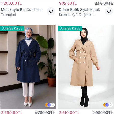
1.200,00TL
902,50TL
2.110,00TL
Misskayle
Bej Gizli Patlı
Dimar Butik
Siyah Klasik
Trençkot
Kemerli Çift Düğmeli
Trençkot
Ücretsiz Kargo
Ücretsiz Kargo
2
2
2.799,99TL
4.700,00TL
2.610,00TL
2.900,00TL