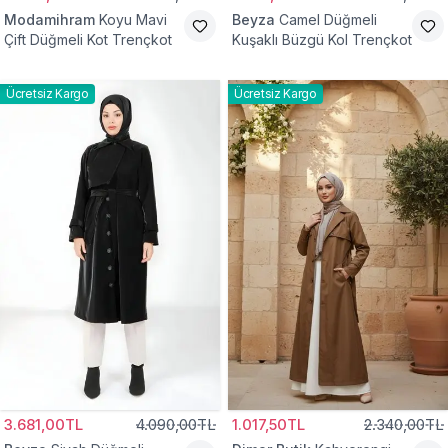
Modamihram
Koyu Mavi
Beyza
Camel Düğmeli
Çift Düğmeli Kot Trençkot
Kuşaklı Büzgü Kol Trençkot
Ücretsiz Kargo
Ücretsiz Kargo
3.681,00TL
4.090,00TL
1.017,50TL
2.340,00TL