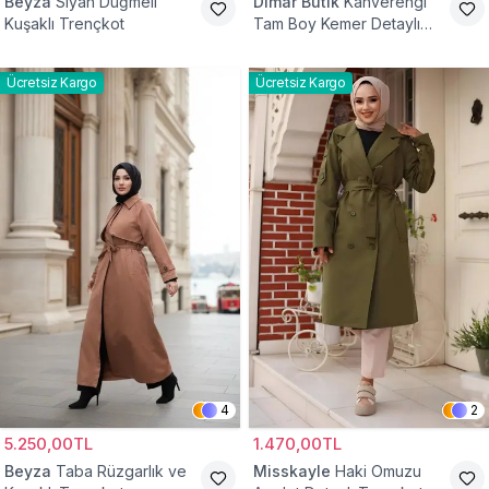
Beyza
Siyah Düğmeli
Dimar Butik
Kahverengi
Kuşaklı Trençkot
Tam Boy Kemer Detaylı
Trençkot
Ücretsiz Kargo
Ücretsiz Kargo
4
2
5.250,00TL
1.470,00TL
Beyza
Taba Rüzgarlık ve
Misskayle
Haki Omuzu