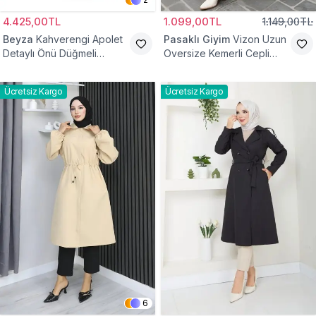
4.425,00TL
1.099,00TL
1.149,00TL
Beyza
Kahverengi Apolet
Pasaklı Giyim
Vizon Uzun
Detaylı Önü Düğmeli
Oversize Kemerli Cepli
Trençkot
Gabardin Trençkot
Ücretsiz Kargo
Ücretsiz Kargo
6