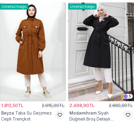
Ücretsiz Kargo
Ücretsiz Kargo
5
1.813,50TL
2.015,00TL
2.498,90TL
2.680,00TL
Beyza
Taba Su Geçirmez
Modamihram
Siyah
Cepli Trençkot
Düğmeli Broş Detaylı
Trençkot