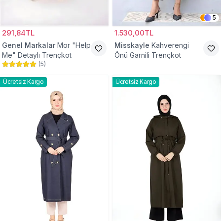
5
291,84TL
1.530,00TL
Genel Markalar
Mor "Help
Misskayle
Kahverengi
Me" Detaylı Trençkot
Önü Garnili Trençkot
(
5
)
Ücretsiz Kargo
Ücretsiz Kargo