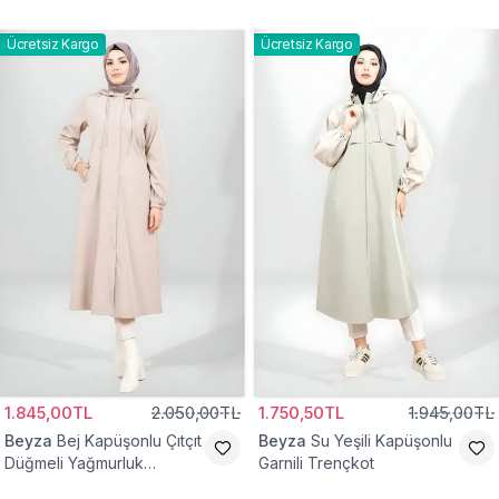
Ücretsiz Kargo
Ücretsiz Kargo
1.845,00TL
2.050,00TL
1.750,50TL
1.945,00TL
Beyza
Bej Kapüşonlu Çıtçıt
Beyza
Su Yeşili Kapüşonlu
Düğmeli Yağmurluk
Garnili Trençkot
Trençkot