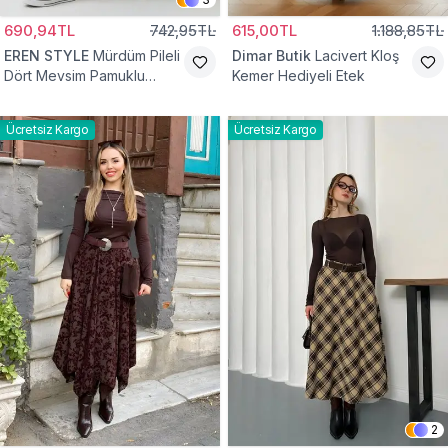
690,94TL
742,95TL
615,00TL
1.188,85TL
EREN STYLE
Mürdüm Pileli
Dimar Butik
Lacivert Kloş
Dört Mevsim Pamuklu
Kemer Hediyeli Etek
Dokuma Viskon Etek
Ücretsiz Kargo
Ücretsiz Kargo
2