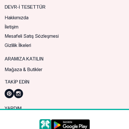
DEVR-I TESETTÜR
Hakkımızda
İletişim
Mesafeli Satış Sözleşmesi
Gizlilik İlkeleri
ARAMIZA KATILIN
Mağaza & Butikler
TAKIP EDIN
YARDIM
Sık Sorulan Sorular
Nasıl Sipariş Verebilirim?
Daha iyi bir alışveriş deneyimi için çerezleri