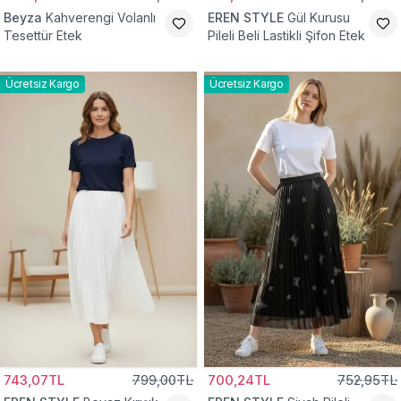
Beyza
Kahverengi Volanlı
EREN STYLE
Gül Kurusu
Tesettür Etek
Pileli Beli Lastikli Şifon Etek
Ücretsiz Kargo
Ücretsiz Kargo
743,07TL
799,00TL
700,24TL
752,95TL