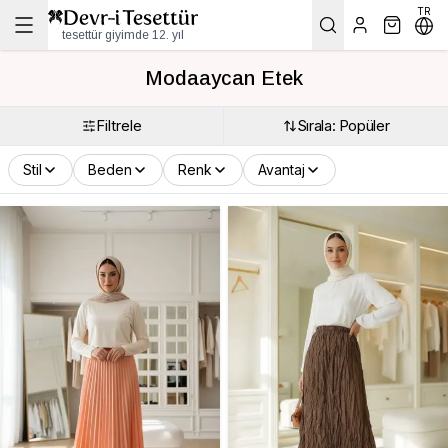
TR
tesettür giyimde 12. yıl
Modaaycan Etek
Filtrele
Sırala: Popüler
Stil
Beden
Renk
Avantaj