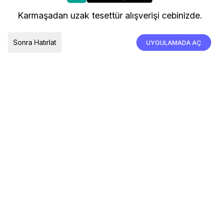
kullanıyoruz.
Kargo ve Teslimat
Karmaşadan uzak tesettür alışverişi cebinizde.
İade, İptal ve Değişim
Çerez Tercihleri
Tümünü Kabul Et
Sonra Hatırlat
UYGULAMADA AÇ
TESLIMAT ÜLKESI
Türkiye
© 2026 Devr-i Tesettür -
Her Hakkı Saklıdır