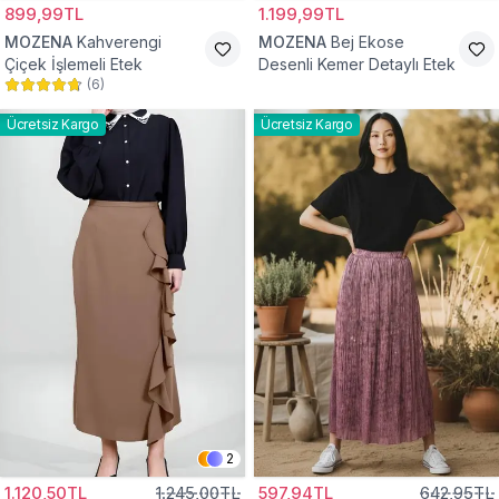
899,99TL
1.199,99TL
MOZENA
Kahverengi
MOZENA
Bej Ekose
Çiçek İşlemeli Etek
Desenli Kemer Detaylı Etek
(
6
)
Ücretsiz Kargo
Ücretsiz Kargo
2
1.120,50TL
1.245,00TL
597,94TL
642,95TL