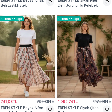
EREN STYLE
Beyaz Kırışık
EREN STYLE
Siyah Pileli
Beli Lastikli Etek
Deri Görünümlü Kelebek
ve Taş Detaylı Pamuklu
Viskon Etek
Ücretsiz Kargo
Ücretsiz Kargo
741,08TL
796,86TL
1.092,74TL
1.174,99TL
EREN STYLE
Beyaz Şifon
EREN STYLE
Siyah Şifon