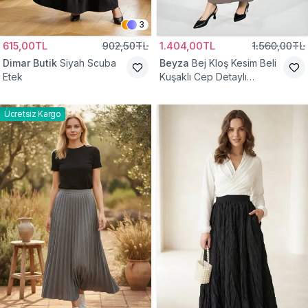
3
615,00TL
902,50TL
1.404,00TL
1.560,00TL
Dimar Butik
Siyah Scuba
Beyza
Bej Kloş Kesim Beli
Etek
Kuşaklı Cep Detaylı
Tesettür Etek
Ücretsiz Kargo