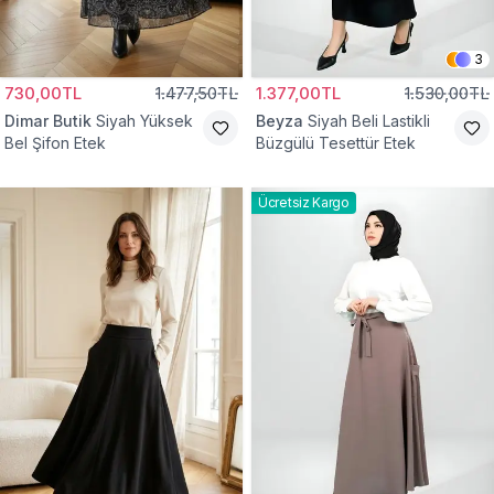
3
730,00TL
1.477,50TL
1.377,00TL
1.530,00TL
Dimar Butik
Siyah Yüksek
Beyza
Siyah Beli Lastikli
Bel Şifon Etek
Büzgülü Tesettür Etek
Ücretsiz Kargo