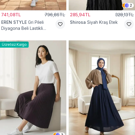
2
741,08TL
796,86TL
285,94TL
328,13TL
EREN STYLE
Gri Pileli
Shirosa
Siyah Kraş Etek
Diyagona Beli Lastikli
Pamuklu Etek
Ücretsiz Kargo
3