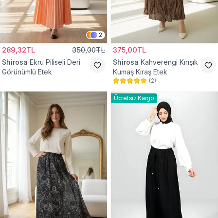
2
289,32TL
350,00TL
375,00TL
Shirosa
Ekru Piliseli Deri
Shirosa
Kahverengi Kırışık
Görünümlü Etek
Kumaş Kıraş Etek
(
2
)
Ücretsiz Kargo