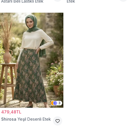
Astarlı Beli Lastikli Etek
Etek
3
479,48TL
Shirosa
Yeşil Desenli Etek