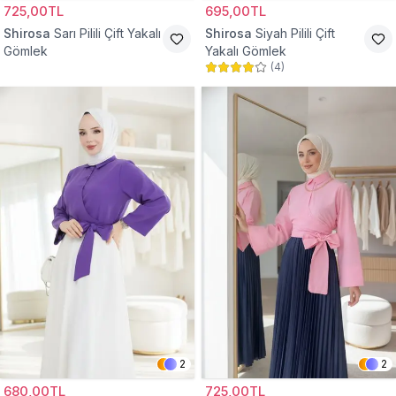
725,00TL
695,00TL
Shirosa
Sarı Pilili Çift Yakalı
Shirosa
Siyah Pilili Çift
Gömlek
Yakalı Gömlek
(
4
)
2
2
680,00TL
725,00TL