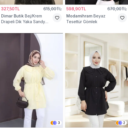
327,50TL
615,00TL
598,90TL
670,00TL
Dimar Butik
Bej/Krem
Modamihram
Beyaz
Drapeli Dik Yaka Sandy
Tesettür Gömlek
Bluz
3
2