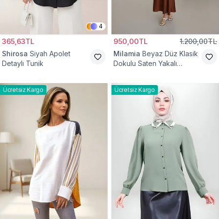
4
365,63TL
950,00TL
1.200,00TL
Shirosa
Siyah Apolet
Milamia
Beyaz Düz Klasik
Detaylı Tunik
Dokulu Saten Yakalı
Gömlek
Ücretsiz Kargo
Ücretsiz Kargo