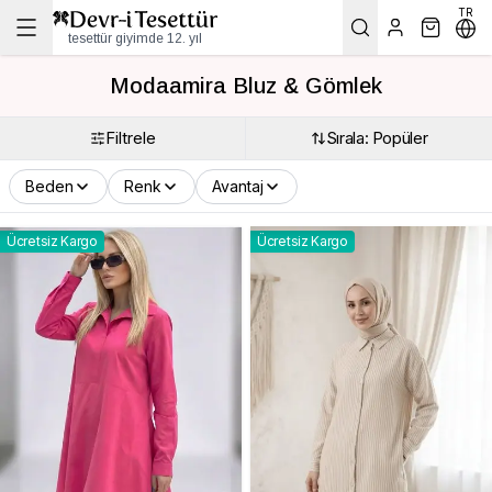
TR
tesettür giyimde 12. yıl
Modaamira Bluz & Gömlek
Filtrele
Sırala: Popüler
Beden
Renk
Avantaj
Ücretsiz Kargo
Ücretsiz Kargo