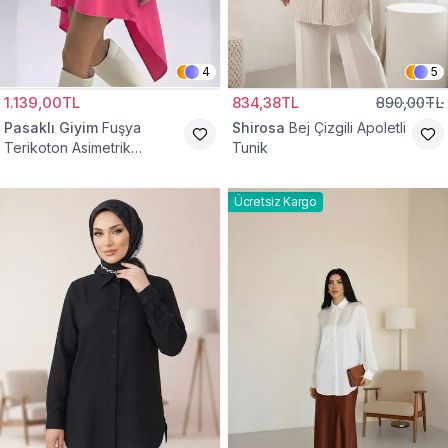
4
5
1.139,00TL
834,38TL
890,00TL
Pasaklı Giyim
Fuşya
Shirosa
Bej Çizgili Apoletli
Terikoton Asimetrik
Tunik
Gömlek Tunik
Ücretsiz Kargo