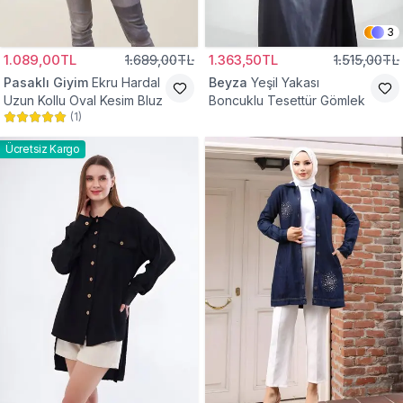
3
1.089,00TL
1.689,00TL
1.363,50TL
1.515,00TL
Pasaklı Giyim
Ekru Hardal
Beyza
Yeşil Yakası
Uzun Kollu Oval Kesim Bluz
Boncuklu Tesettür Gömlek
(
1
)
Ücretsiz Kargo