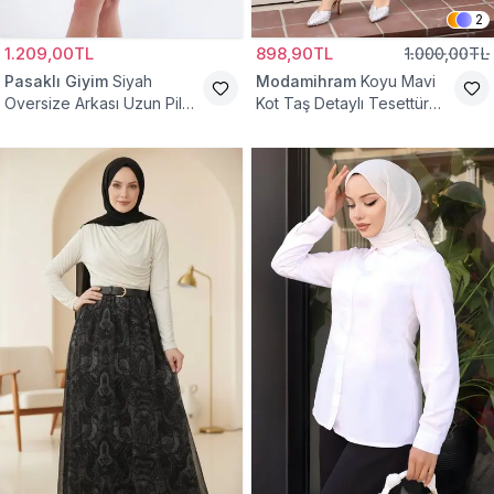
2
1.209,00TL
898,90TL
1.000,00TL
Pasaklı Giyim
Siyah
Modamihram
Koyu Mavi
Oversize Arkası Uzun Pileli
Kot Taş Detaylı Tesettür
Kollu Keten Gömlek Tunik
Gömlek