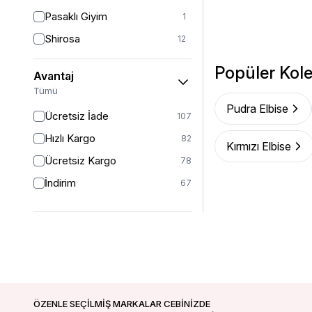
1 (38-40-42)
7
Pasaklı Giyim
1
40
48
Shirosa
12
42
24
Tuncay
8
Popüler Kole
42/44
19
Avantaj
Westbound
16
Tümü
42-44
4
Pudra Elbise
Ücretsiz İade
44
107
20
Hızlı Kargo
46
82
16
Kırmızı Elbise
Ücretsiz Kargo
48
78
14
İndirim
52
67
13
STANDART
3
46-48
1
46/48
21
50
24
54
1
ÖZENLE SEÇİLMİŞ MARKALAR CEBİNİZDE