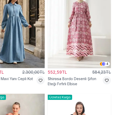
4
TL
2.300,00TL
552,59TL
584,23TL
Mavi Yanı Cepli Kot
Shirosa
Bordo Desenli Şifon
Eteği Fırfırlı Elbise
rgo
Ücretsiz Kargo