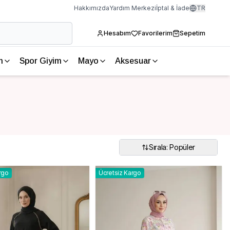
Hakkımızda
Yardım Merkezi
İptal & İade
TR
Hesabım
Favorilerim
Sepetim
m
Spor Giyim
Mayo
Aksesuar
Sırala: Popüler
rgo
Ücretsiz Kargo