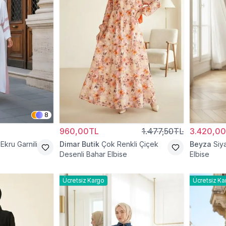
8
960,00TL
1.477,50TL
3.420,0
Ekru Garnili
Dimar Butik
Çok Renkli Çiçek
Beyza
Siy
Desenli Bahar Elbise
Elbise
Ücretsiz Kargo
Ücretsiz Ka