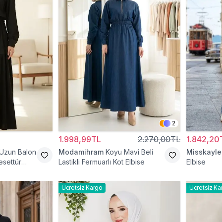
2
1.998,99TL
2.270,00TL
1.842,20
 Uzun Balon
Modamihram
Koyu Mavi Beli
Misskayle
esettür
Lastikli Fermuarlı Kot Elbise
Elbise
Ücretsiz Kargo
Ücretsiz Ka