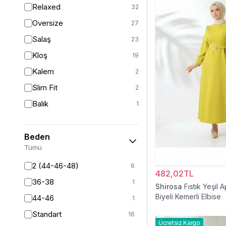
Relaxed
32
Oversize
27
Salaş
23
Kloş
19
Kalem
2
Slim Fit
2
Balık
1
Beden
Tümü
2 (44-46-48)
6
482,02TL
36-38
1
Shirosa
Fıstık Yeşil A
Biyeli Kemerli Elbise
44-46
1
Standart
16
Ücretsiz Kargo