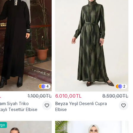
4
2
L
1.100,00TL
6.010,00TL
8.590,00TL
ram
Siyah Triko
Beyza
Yeşil Desenli Cupra
ylı Tesettür Elbise
Elbise
rgo