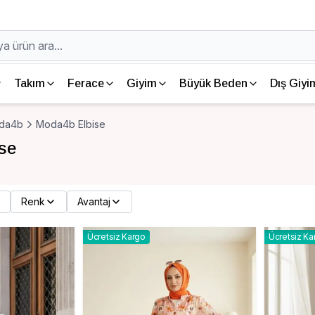
Takım
Ferace
Giyim
Büyük Beden
Dış Giyi
da4b
Moda4b Elbise
se
Renk
Avantaj
Ücretsiz Kargo
Ücretsiz Ka