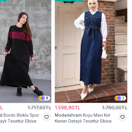
8
2
TL
1.717,93TL
1.598,90TL
1.780,00TL
d
Bordo Bloklu Spor
Modamihram
Koyu Mavi Kot
ylı Tesettür Elbise
Kemer Detaylı Tesettür Elbise