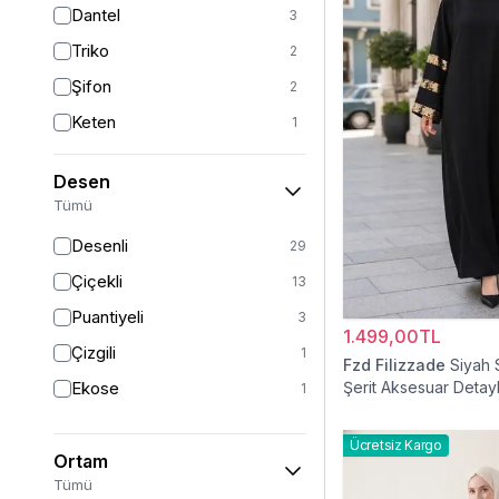
Dantel
3
Kırmızı
3
Triko
2
Turkuaz
2
Şifon
2
Gümüş
1
Keten
1
Kadife
1
Desen
Viskon
1
Tümü
Krep
1
Desenli
29
Müslin
1
Çiçekli
13
Puantiyeli
3
1.499,00TL
Çizgili
1
Fzd Filizzade
Siyah 
Ekose
Şerit Aksesuar Detayl
1
Elbise
Ücretsiz Kargo
Ortam
Tümü