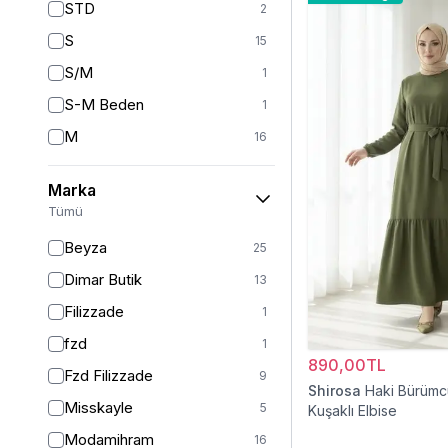
STD
2
S
15
S/M
1
S-M Beden
1
M
16
L
11
Marka
L-XL Beden
1
Tümü
L/XL
1
Beyza
25
XL
14
Dimar Butik
13
2XL
11
Filizzade
1
XXL
2
fzd
1
36
2
890,00TL
Fzd Filizzade
9
Shirosa
Haki Bürüm
38
37
Misskayle
5
Kuşaklı Elbise
38-40
4
Modamihram
16