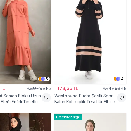
5
4
TL
1.307,95TL
1.178,35TL
1.717,93TL
d
Somon Bloklu Uzun
Westbound
Pudra Şeritli Spor
Eteği Fırfırlı Tesettür
Balon Kol İkiiplik Tesettür Elbise
Ücretsiz Kargo