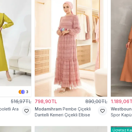
3
516,97TL
798,90TL
890,00TL
1.189,06
poletli Ara
Modamihram
Pembe Çiçekli
Westboun
Dantelli Kemeri Çiçekli Elbise
Spor Kapü
Cepli Teset
Ücretsiz Ka