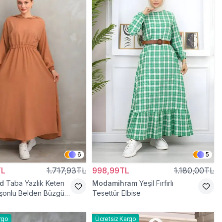
6
5
TL
1.717,93TL
998,99TL
1.180,00TL
d
Taba Yazlık Keten
Modamihram
Yeşil Fırfırlı
şonlu Belden Büzgülü
Tesettür Elbise
tür Elbise
rgo
Ücretsiz Kargo