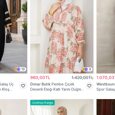
13
3
960,00TL
1.420,00TL
1.070,03
Salaş Üç
Dimar Butik
Pembe Çiçek
Westboun
ı Kloş
Desenli Eteği Katlı Yarım Düğmeli
Spor Salaş 
Elbise
Elbise
Ücretsiz Kargo