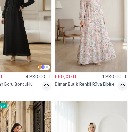
3
0TL
4.880,00TL
960,00TL
1.880,00TL
ah Boru Boncuklu
Dimar Butik
Renkli Rüya Elbise
rgo