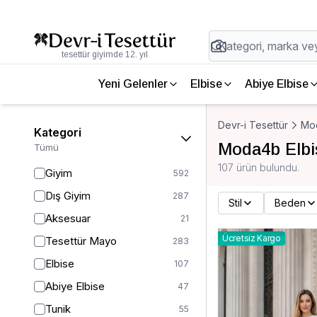
tesettür giyimde 12. yıl
Yeni Gelenler
Elbise
Abiye Elbise
Devr-i Tesettür
Mo
Kategori
Moda4b Elbi
Tümü
107 ürün bulundu.
Giyim
592
Dış Giyim
287
Stil
Beden
Aksesuar
21
Ücretsiz Kargo
Tesettür Mayo
283
Elbise
107
Abiye Elbise
47
Tunik
55