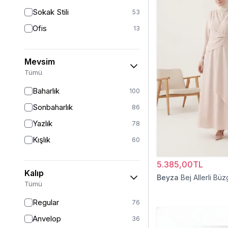
Sokak Stili
53
Ofis
13
Mevsim
Tümü
Baharlık
100
Sonbaharlık
86
Yazlık
78
Kışlık
60
5.385,00TL
Kalıp
Beyza
Bej Allerli Büz
Tümü
Regular
76
Anvelop
36