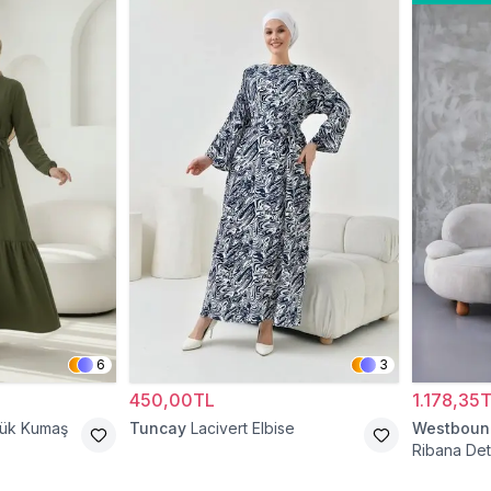
6
3
450,00TL
1.178,35
cük Kumaş
Tuncay
Lacivert Elbise
Westboun
Ribana Deta