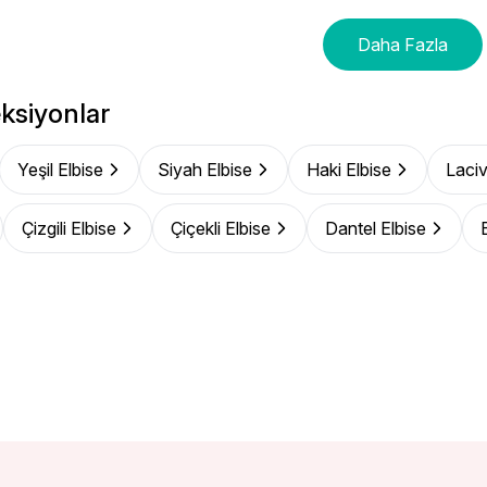
Daha Fazla
ksiyonlar
Yeşil Elbise
Siyah Elbise
Haki Elbise
Laciv
Çizgili Elbise
Çiçekli Elbise
Dantel Elbise