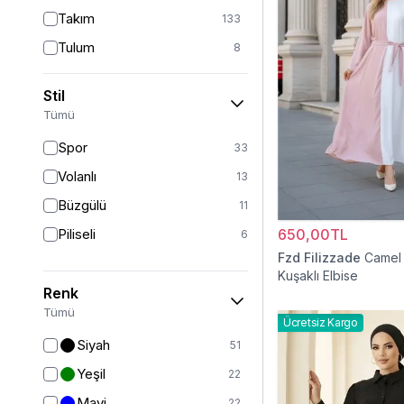
Takım
133
Tulum
8
Pantolon
153
Stil
Etek
19
Tümü
Pantolon Etek
2
Spor
33
Bluz & Gömlek
15
Volanlı
13
Kazak
6
Büzgülü
11
Eşofman
65
Piliseli
650,00TL
6
Şal
6
Fzd Filizzade
Camel 
Kuşaklı Elbise
Bone
15
Renk
Ferace
126
Tümü
Ücretsiz Kargo
Kap & Pardesü
23
Siyah
51
Trençkot
32
Yeşil
22
Hırka
4
Mavi
22