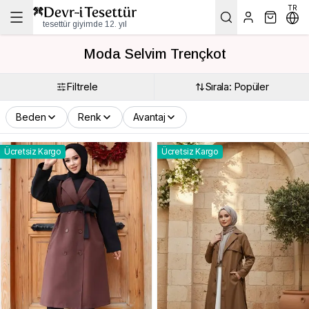
TR
tesettür giyimde 12. yıl
Moda Selvim Trençkot
Filtrele
Sırala: Popüler
Beden
Renk
Avantaj
Ücretsiz Kargo
Ücretsiz Kargo