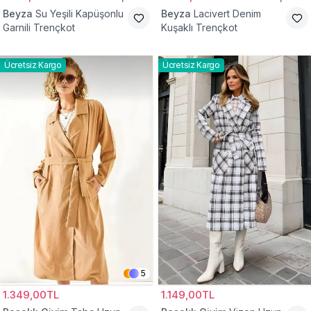
Beyza
Su Yeşili Kapüşonlu
Beyza
Lacivert Denim
Garnili Trençkot
Kuşaklı Trençkot
Ücretsiz Kargo
Ücretsiz Kargo
5
1.349,00TL
1.149,00TL