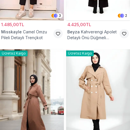
3
2
1.485,00TL
4.425,00TL
Misskayle
Camel Omzu
Beyza
Kahverengi Apolet
Pileli Detaylı Trençkot
Detaylı Önü Düğmeli
Trençkot
Ücretsiz Kargo
Ücretsiz Kargo