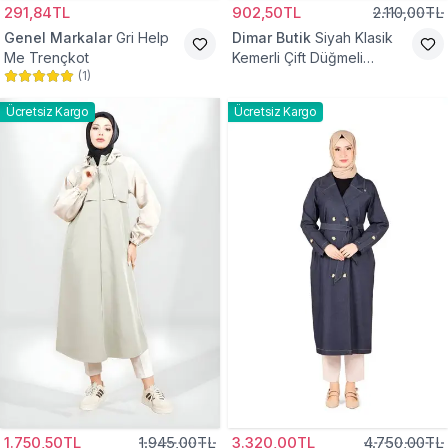
291,84TL
902,50TL
2.110,00TL
Genel Markalar
Gri Help
Dimar Butik
Siyah Klasik
Me Trençkot
Kemerli Çift Düğmeli
(
1
)
Trençkot
Ücretsiz Kargo
Ücretsiz Kargo
1.750,50TL
1.945,00TL
3.320,00TL
4.750,00TL