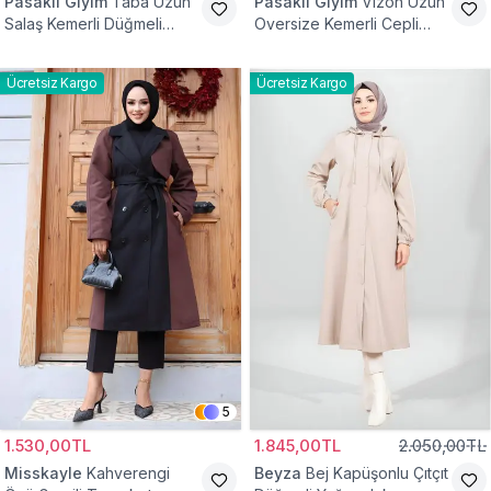
Pasaklı Giyim
Taba Uzun
Pasaklı Giyim
Vizon Uzun
Salaş Kemerli Düğmeli
Oversize Kemerli Cepli
Trençkot
Gabardin Trençkot
Ücretsiz Kargo
Ücretsiz Kargo
5
1.530,00TL
1.845,00TL
2.050,00TL
Misskayle
Kahverengi
Beyza
Bej Kapüşonlu Çıtçıt