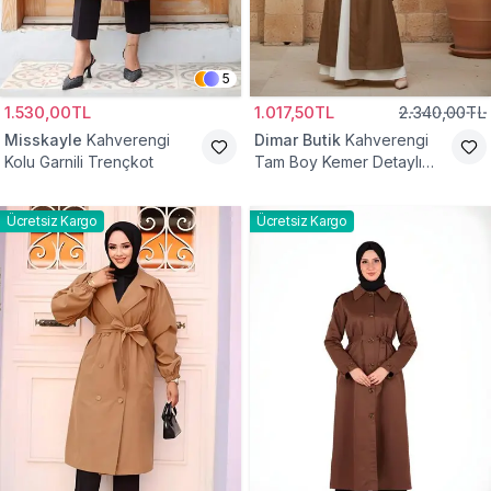
5
1.530,00TL
1.017,50TL
2.340,00TL
Misskayle
Kahverengi
Dimar Butik
Kahverengi
Kolu Garnili Trençkot
Tam Boy Kemer Detaylı
Trençkot
Ücretsiz Kargo
Ücretsiz Kargo