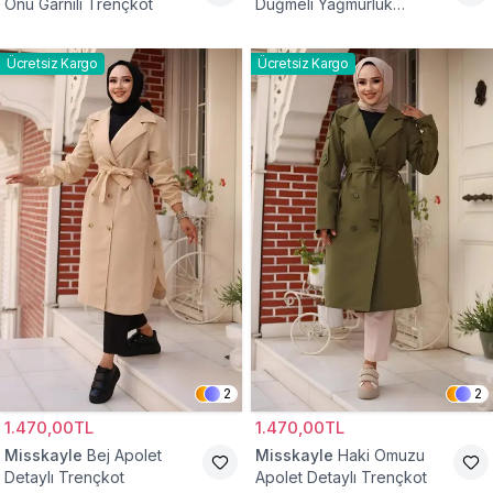
Önü Garnili Trençkot
Düğmeli Yağmurluk
Trençkot
Ücretsiz Kargo
Ücretsiz Kargo
2
2
1.470,00TL
1.470,00TL
Misskayle
Bej Apolet
Misskayle
Haki Omuzu
Detaylı Trençkot
Apolet Detaylı Trençkot