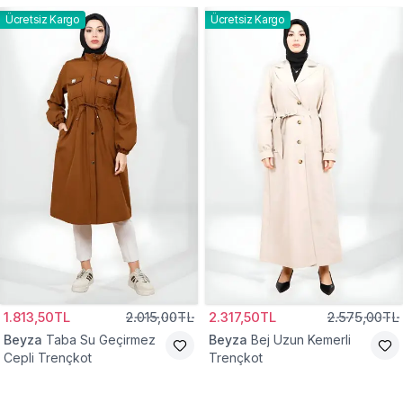
Ücretsiz Kargo
Ücretsiz Kargo
1.813,50TL
2.015,00TL
2.317,50TL
2.575,00TL
Beyza
Taba Su Geçirmez
Beyza
Bej Uzun Kemerli
Cepli Trençkot
Trençkot