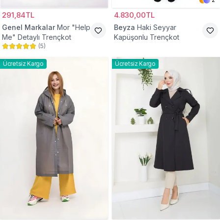
291,84TL
4.830,00TL
Genel Markalar
Mor "Help
Beyza
Haki Seyyar
Me" Detaylı Trençkot
Kapüşonlu Trençkot
(
5
)
Ücretsiz Kargo
Ücretsiz Kargo