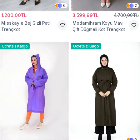
6
2
1.200,00TL
3.599,99TL
4.700,00TL
Misskayle
Bej Gizli Patlı
Modamihram
Koyu Mavi
Trençkot
Çift Düğmeli Kot Trençkot
Ücretsiz Kargo
Ücretsiz Kargo
2