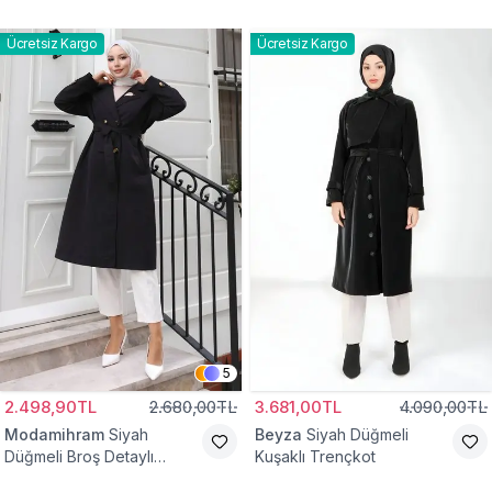
Ücretsiz Kargo
Ücretsiz Kargo
5
2.498,90TL
2.680,00TL
3.681,00TL
4.090,00TL
Modamihram
Siyah
Beyza
Siyah Düğmeli
Düğmeli Broş Detaylı
Kuşaklı Trençkot
Trençkot