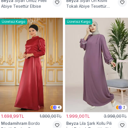
Beyza
Siyah Omuz Pileli
Beyza
Siyah Ön Kısmı
Abiye Tesettür Elbise
Tokalı Abiye Tesettür
Elbise
Ücretsiz Kargo
Ücretsiz Kargo
4
2
1.698,99TL
1.800,00TL
1.999,00TL
3.998,00TL
Modamihram
Bordo
Beyza
Lila Şark Kollu Pili