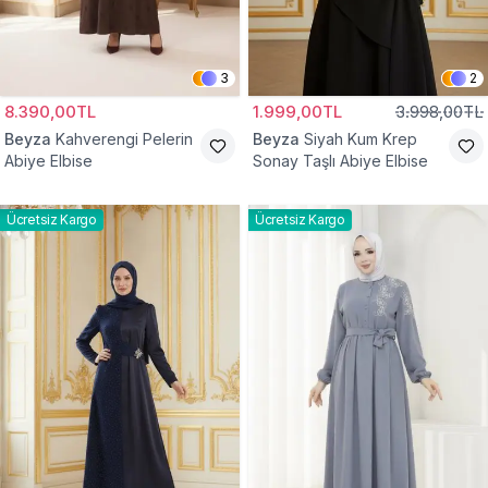
3
2
8.390,00TL
1.999,00TL
3.998,00TL
Beyza
Kahverengi Pelerin
Beyza
Siyah Kum Krep
Abiye Elbise
Sonay Taşlı Abiye Elbise
Ücretsiz Kargo
Ücretsiz Kargo