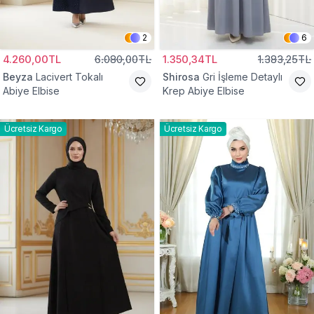
2
6
4.260,00TL
6.080,00TL
1.350,34TL
1.383,25TL
Beyza
Lacivert Tokalı
Shirosa
Gri İşleme Detaylı
Abiye Elbise
Krep Abiye Elbise
Ücretsiz Kargo
Ücretsiz Kargo