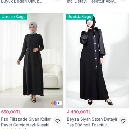
Büyük Beden Omuz
İnci Detaylı Tesettür Abiye
Büzgülü Abiye Elbise
Elbise
Ücretsiz Kargo
Ücretsiz Kargo
8
650,00TL
4.480,00TL
Fzd Filizzade
Siyah Kolları
Beyza
Siyah Saten Detaylı
Payet Garnidetaylı Kuşaklı
Taş Düğmeli Tesettür