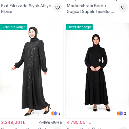
Fzd Filizzade
Siyah Abiye
Modamihram
Bordo
Elbise
Göğsü Drapeli Tesettür
Abiye Elbise
Ücretsiz Kargo
Ücretsiz Kargo
2
2
2.249,00TL
4.498,00TL
4.780,00TL