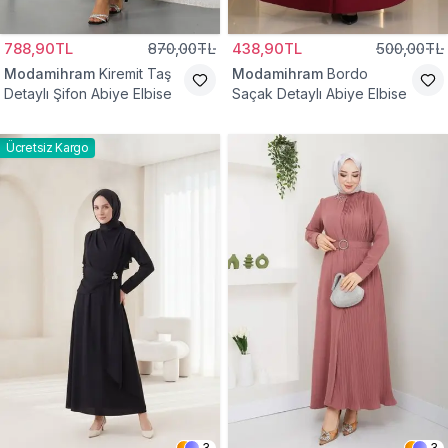
788,90TL
870,00TL
438,90TL
500,00TL
Modamihram
Kiremit Taş
Modamihram
Bordo
Detaylı Şifon Abiye Elbise
Saçak Detaylı Abiye Elbise
Ücretsiz Kargo
3
3