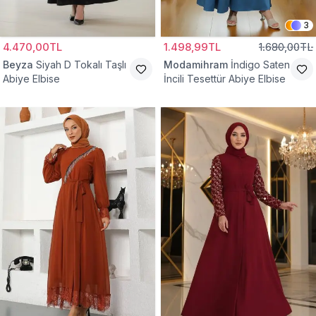
3
4.470,00TL
1.498,99TL
1.680,00TL
Beyza
Siyah D Tokalı Taşlı
Modamihram
İndigo Saten
Abiye Elbise
İncili Tesettür Abiye Elbise