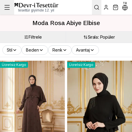
TR
tesettür giyimde 12. yıl
Moda Rosa Abiye Elbise
Filtrele
Sırala: Popüler
Stil
Beden
Renk
Avantaj
Ücretsiz Kargo
Ücretsiz Kargo