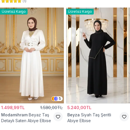
(
1
)
Abiye Elbise
Abiye Elbise
Ücretsiz Kargo
Ücretsiz Kargo
5
1.498,99TL
1.580,00TL
5.240,00TL
Modamihram
Beyaz Taş
Beyza
Siyah Taş Şeritli
Detaylı Saten Abiye Elbise
Abiye Elbise