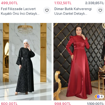
499,00TL
1.132,50TL
2.338,85TL
Fzd Filizzade
Lacivert
Dimar Butik
Kahverengi
Kuşaklı Önü İnci Detaylı
Uzun Dantel Detaylı
Abiye Elbise
Kemerli Abiye Elbise
4
600,00TL
998,90TL
1.100,00TL