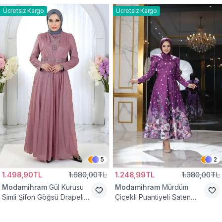
Ücretsiz Kargo
Ücretsiz Kargo
5
2
1.498,90TL
1.680,00TL
1.248,99TL
1.380,00TL
Modamihram
Gül Kurusu
Modamihram
Mürdüm
Simli Şifon Göğsü Drapeli
Çiçekli Puantiyeli Saten
Taş Detaylı Abiye Elbise
Abiye Elbise