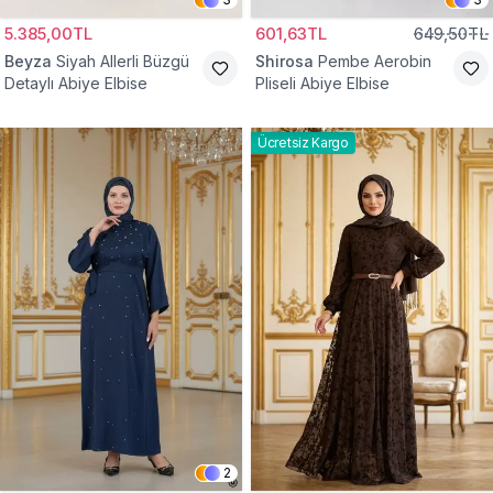
5.385,00TL
601,63TL
649,50TL
Beyza
Siyah Allerli Büzgü
Shirosa
Pembe Aerobin
Detaylı Abiye Elbise
Pliseli Abiye Elbise
Ücretsiz Kargo
2