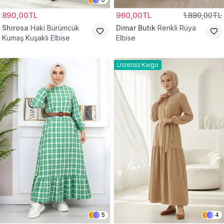
890,00TL
960,00TL
1.880,00TL
Shirosa
Haki Bürümcük
Dimar Butik
Renkli Rüya
Kumaş Kuşaklı Elbise
Elbise
Ücretsiz Kargo
5
4