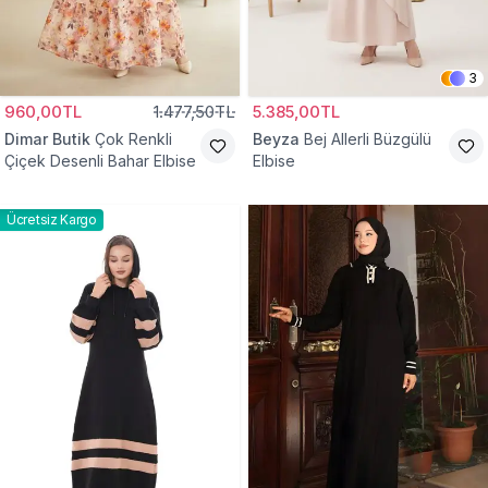
3
960,00TL
1.477,50TL
5.385,00TL
Dimar Butik
Çok Renkli
Beyza
Bej Allerli Büzgülü
Çiçek Desenli Bahar Elbise
Elbise
Ücretsiz Kargo