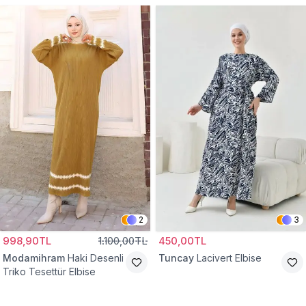
2
3
998,90TL
1.100,00TL
450,00TL
Modamihram
Haki Desenli
Tuncay
Lacivert Elbise
Triko Tesettür Elbise