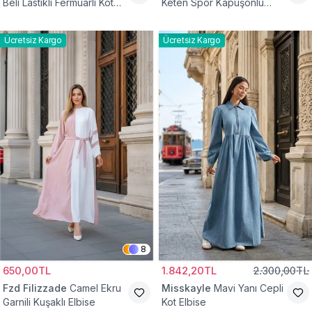
Beli Lastikli Fermuarlı Kot
Keten Spor Kapüşonlu
Elbise
Belden Büzgülü Cepli
Tesettür Elbise
Ücretsiz Kargo
Ücretsiz Kargo
8
650,00TL
1.842,20TL
2.300,00TL
Fzd Filizzade
Camel Ekru
Misskayle
Mavi Yanı Cepli
Garnili Kuşaklı Elbise
Kot Elbise