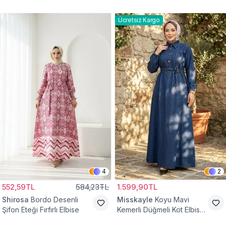
Ücretsiz Kargo
4
2
552,59TL
584,23TL
1.599,90TL
Shirosa
Bordo Desenli
Misskayle
Koyu Mavi
Şifon Eteği Fırfırlı Elbise
Kemerli Düğmeli Kot Elbise
Takım