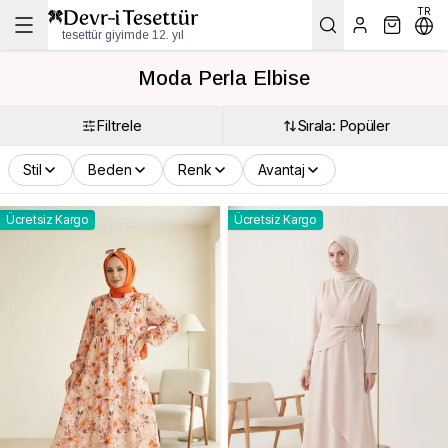
TR
tesettür giyimde 12. yıl
Moda Perla Elbise
Filtrele
Sırala: Popüler
Stil
Beden
Renk
Avantaj
Ücretsiz Kargo
Ücretsiz Kargo