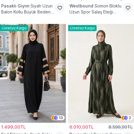
Pasaklı Giyim
Siyah Uzun
Westbound
Somon Bloklu
Balon Kollu Büyük Beden
Uzun Spor Salaş Eteği
Tesettür Elbise
Fırfırlı Tesettür Elbise
Ücretsiz Kargo
Ücretsiz Kargo
13
2
1.499,00TL
6.010,00TL
8.590,00TL