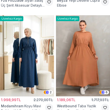
Fzd Filizzade
Siyah Salaş
Beyza
Yeşil Desenli Cupra
Üç Şerit Aksesuar Detaylı
Elbise
Kloş Elbise
Ücretsiz Kargo
Ücretsiz Kargo
2
6
1.998,99TL
2.270,00TL
1.189,06TL
1.717,93TL
Modamihram
Koyu Mavi
Westbound
Taba Yazlık