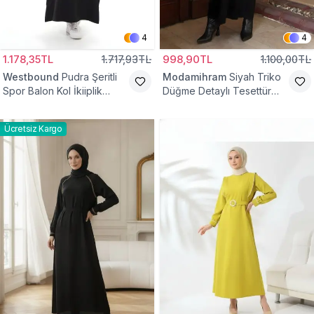
4
4
1.178,35TL
1.717,93TL
998,90TL
1.100,00TL
Westbound
Pudra Şeritli
Modamihram
Siyah Triko
Spor Balon Kol İkiiplik
Düğme Detaylı Tesettür
Tesettür Elbise
Elbise
Ücretsiz Kargo