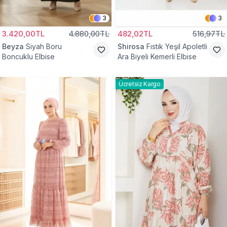
3
3
3.420,00TL
4.880,00TL
482,02TL
516,97TL
Beyza
Siyah Boru
Shirosa
Fıstık Yeşil Apoletli
Boncuklu Elbise
Ara Biyeli Kemerli Elbise
Ücretsiz Kargo