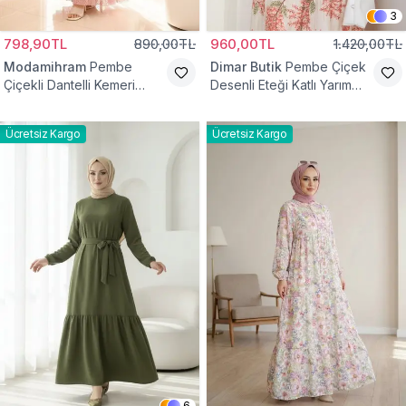
3
798,90TL
890,00TL
960,00TL
1.420,00TL
Modamihram
Pembe
Dimar Butik
Pembe Çiçek
Çiçekli Dantelli Kemeri
Desenli Eteği Katlı Yarım
Çiçekli Elbise
Düğmeli Elbise
Ücretsiz Kargo
Ücretsiz Kargo
6