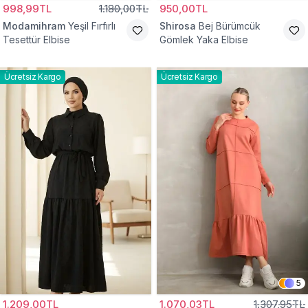
998,99TL
1.180,00TL
950,00TL
Modamihram
Yeşil Fırfırlı
Shirosa
Bej Bürümcük
Tesettür Elbise
Gömlek Yaka Elbise
Ücretsiz Kargo
Ücretsiz Kargo
5
1.209,00TL
1.070,03TL
1.307,95TL