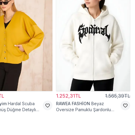
TL
1.252,31TL
1.565,39TL
iyim
Hardal Scuba
RAWEA FASHİON
Beyaz
üş Düğme Detaylı
Oversize Pamuklu Şardonlu
t Hırka
Hoodie Hırka