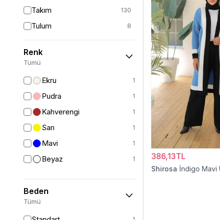
Takım
130
Tulum
8
Pantolon
151
Renk
Etek
19
Tümü
Pantolon Etek
2
Ekru
1
Bluz & Gömlek
15
Pudra
1
Kazak
6
Kahverengi
1
Eşofman
63
Sarı
1
Şal
6
Mavi
1
Bone
15
386,13TL
Beyaz
1
Ferace
126
Shirosa
İndigo Mavi
Kap & Pardesü
23
Beden
Trençkot
32
Tümü
Hırka
4
Standart
1