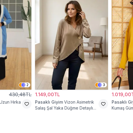
2
3
430,48TL
1.149,00TL
1.019,00
 Uzun Hırka
Pasaklı Giyim
Vizon Asimetrik
Pasaklı G
Salaş Şal Yaka Düğme Detaylı
Kumaş Güm
Hırka
Cepli Ceke