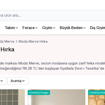
Takım
Ferace
Giyim
Büyük Beden
Dış Giyi
da Merve
Moda Merve Hırka
Hırka
de markası Moda Merve, sezon modasına uygun zarif hırka modeller
 beğendiğinizi 116.28 TL'den başlayan fiyatlarla Devr-i Tesettür'de b
Avantaj
Ücretsiz Kargo
Ücretsiz Ka