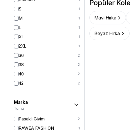
Popüler Kole
Yelek
12
S
1
Ceket
24
Mavi Hırka
M
1
Kaban
41
L
1
Beyaz Hırka
Mont
20
XL
1
Yarım Kapalı Mayo
59
2XL
1
Kız Çocuk Elbise
20
36
2
Kız Çocuk Giyim
33
38
2
Panço
5
40
2
Tam Kapalı Mayo
223
42
2
Kız Çocuk Pantolon
5
Kız Çocuk Takım
6
Marka
Kız Çocuk Etek
Tümü
2
Pasaklı Giyim
2
RAWEA FASHİON
1