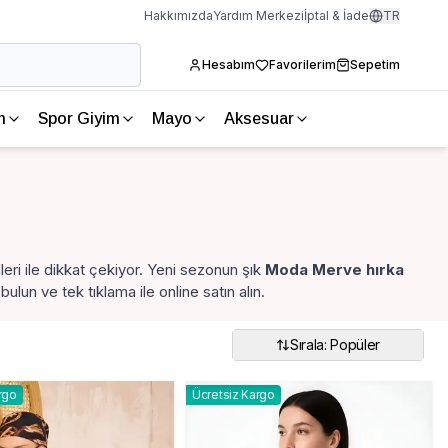
Hakkımızda
Yardım Merkezi
İptal & İade
TR
Hesabım
Favorilerim
Sepetim
m
Spor Giyim
Mayo
Aksesuar
i ile dikkat çekiyor. Yeni sezonun şık
Moda Merve hırka
ulun ve tek tıklama ile online satın alın.
Sırala: Popüler
rgo
Ücretsiz Kargo