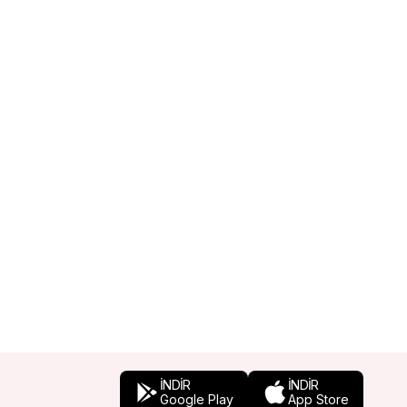
İNDİR
İNDİR
Google Play
App Store