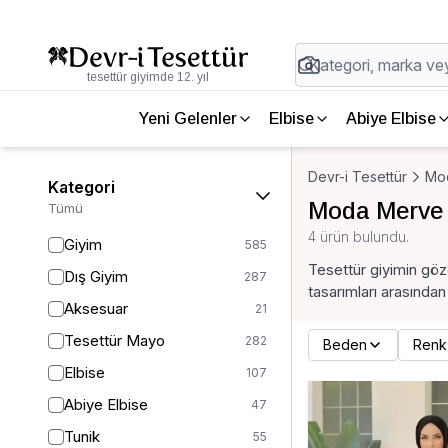
tesettür giyimde 12. yıl
Yeni Gelenler
Elbise
Abiye Elbise
Devr-i Tesettür
Mo
Kategori
Moda Merve 
Tümü
4 ürün bulundu.
Giyim
585
Tesettür giyimin göz
Dış Giyim
287
tasarımları arasından
Aksesuar
21
Tesettür Mayo
282
Beden
Renk
Elbise
107
Abiye Elbise
47
Tunik
55