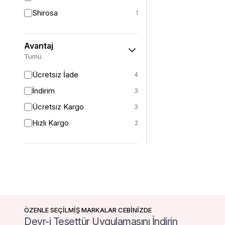
Shirosa
1
Avantaj
Tümü
Ücretsiz İade
4
İndirim
3
Ücretsiz Kargo
3
Hızlı Kargo
2
ÖZENLE SEÇİLMİŞ MARKALAR CEBİNİZDE
Devr-i Tesettür Uygulamasını İndirin