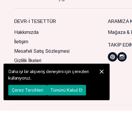
DEVR-I TESETTÜR
ARAMIZA K
Hakkımızda
Mağaza & B
İletişim
TAKIP EDI
Mesafeli Satış Sözleşmesi
Gizlilik İlkeleri
Daha iyi bir alışveriş deneyimi için çerezleri
kullanıyoruz.
Çerez Tercihleri
Tümünü Kabul Et
© 2026 Devr-i Tesettür -
Her Hakkı Saklıdır