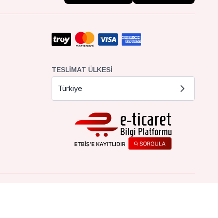
TESLIMAT ÜLKESI
Türkiye
Çerez Tercihleri
Çerez Politikası