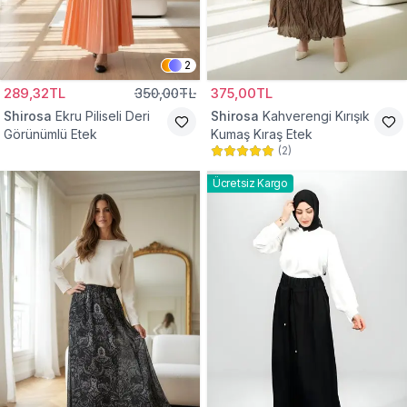
2
289,32TL
350,00TL
375,00TL
Shirosa
Ekru Piliseli Deri
Shirosa
Kahverengi Kırışık
Görünümlü Etek
Kumaş Kıraş Etek
(
2
)
Ücretsiz Kargo