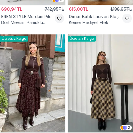
690,94TL
742,95TL
615,00TL
1.188,85TL
EREN STYLE
Mürdüm Pileli
Dimar Butik
Lacivert Kloş
Dört Mevsim Pamuklu
Kemer Hediyeli Etek
Dokuma Viskon Etek
Ücretsiz Kargo
Ücretsiz Kargo
2