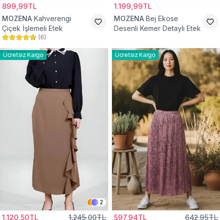
899,99TL
1.199,99TL
MOZENA
Kahverengi
MOZENA
Bej Ekose
Çiçek İşlemeli Etek
Desenli Kemer Detaylı Etek
(
6
)
Ücretsiz Kargo
Ücretsiz Kargo
2
1.120,50TL
1.245,00TL
597,94TL
642,95TL