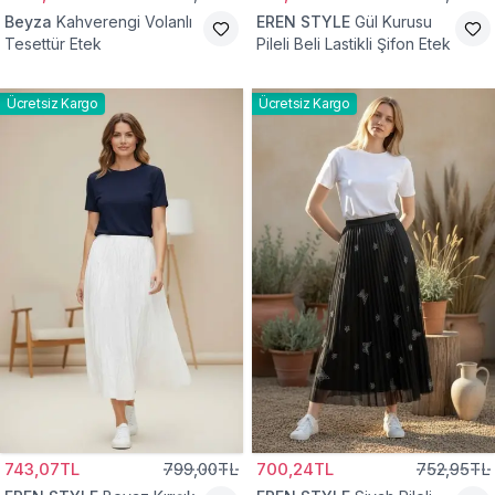
Beyza
Kahverengi Volanlı
EREN STYLE
Gül Kurusu
Tesettür Etek
Pileli Beli Lastikli Şifon Etek
Ücretsiz Kargo
Ücretsiz Kargo
743,07TL
799,00TL
700,24TL
752,95TL