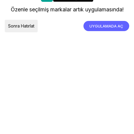
kullanıyoruz.
Kargo ve Teslimat
Özenle seçilmiş markalar artık uygulamasında!
İade, İptal ve Değişim
Çerez Tercihleri
Tümünü Kabul Et
Sonra Hatırlat
UYGULAMADA AÇ
TESLIMAT ÜLKESI
Türkiye
© 2026 Devr-i Tesettür -
Her Hakkı Saklıdır