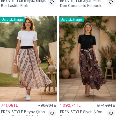
EREN STYLE
Beyaz Kırışık
EREN STYLE
Siyah Pileli
Beli Lastikli Etek
Deri Görünümlü Kelebek
ve Taş Detaylı Pamuklu
Viskon Etek
Ücretsiz Kargo
Ücretsiz Kargo
741,08TL
796,86TL
1.092,74TL
1.174,99TL
EREN STYLE
Beyaz Şifon
EREN STYLE
Siyah Şifon