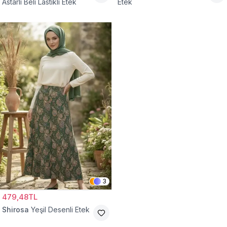
Astarlı Beli Lastikli Etek
Etek
3
479,48TL
Shirosa
Yeşil Desenli Etek