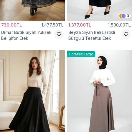
3
730,00TL
1.477,50TL
1.377,00TL
1.530,00TL
Dimar Butik
Siyah Yüksek
Beyza
Siyah Beli Lastikli
Bel Şifon Etek
Büzgülü Tesettür Etek
Ücretsiz Kargo