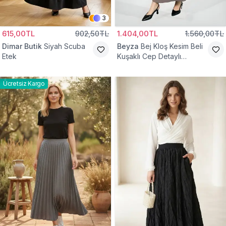
3
615,00TL
902,50TL
1.404,00TL
1.560,00TL
Dimar Butik
Siyah Scuba
Beyza
Bej Kloş Kesim Beli
Etek
Kuşaklı Cep Detaylı
Tesettür Etek
Ücretsiz Kargo