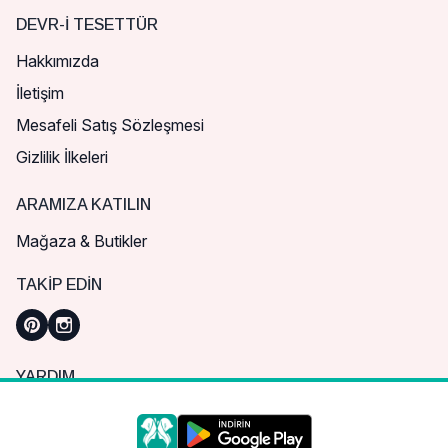
DEVR-I TESETTÜR
Hakkımızda
İletişim
Mesafeli Satış Sözleşmesi
Gizlilik İlkeleri
ARAMIZA KATILIN
Mağaza & Butikler
TAKIP EDIN
YARDIM
Sık Sorulan Sorular
Nasıl Sipariş Verebilirim?
Daha iyi bir alışveriş deneyimi için çerezleri