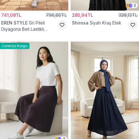
2
741,08TL
796,86TL
285,94TL
328,13TL
EREN STYLE
Gri Pileli
Shirosa
Siyah Kraş Etek
Diyagona Beli Lastikli
Pamuklu Etek
Ücretsiz Kargo
3