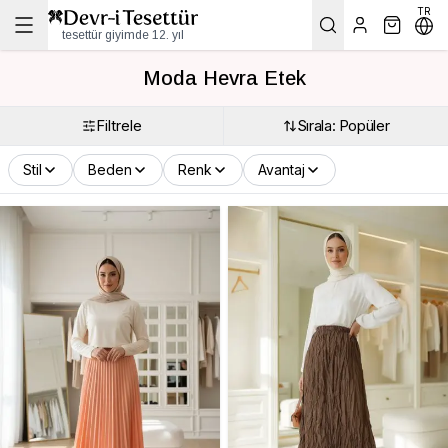
TR
tesettür giyimde 12. yıl
Moda Hevra Etek
Filtrele
Sırala: Popüler
Stil
Beden
Renk
Avantaj