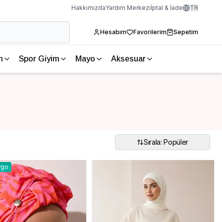
Hakkımızda
Yardım Merkezi
İptal & İade
TR
Hesabım
Favorilerim
Sepetim
m
Spor Giyim
Mayo
Aksesuar
Sırala: Popüler
rgo