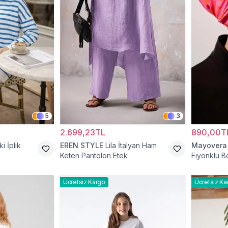
5
3
2.699,23TL
890,00T
ki İplik
EREN STYLE
Lila İtalyan Ham
Mayovera
Keten Pantolon Etek
Fiyonklu 
Ücretsiz Kargo
Ücretsiz Ka