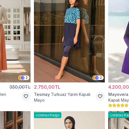
2
2
350,00TL
2.750,00TL
4.200,0
Deri
Tesmay
Turkuaz Yarım Kapalı
Mayovera
Mayo
Kapalı Ma
Ücretsiz Kargo
Ücretsiz Ka