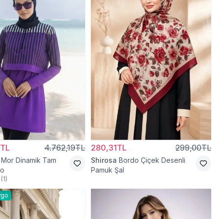
0TL
4.762,19TL
280,31TL
299,00TL
Mor Dinamik Tam
Shirosa
Bordo Çiçek Desenli
yo
Pamuk Şal
(
1
)
rgo