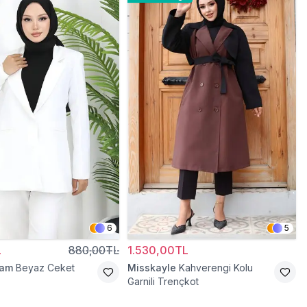
6
5
L
880,00TL
1.530,00TL
ram
Beyaz Ceket
Misskayle
Kahverengi Kolu
Garnili Trençkot