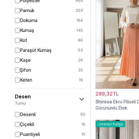
Polyester
464
Turuncu
50
Pamuk
203
Ekru
46
Dokuma
194
Mor
44
Kumaş
140
Pudra
43
Kot
60
Sarı
35
Paraşüt Kumaş
53
Kırmızı
25
Kaşe
26
Gümüş
13
Şifon
20
Turkuaz
8
Keten
19
Altın
5
Saten
15
289,32TL
Desen
Krep
14
Shirosa
Ekru Piliseli 
Tümü
Görünümlü Etek
Dantel
13
Desenli
60
İpek
12
Çiçekli
Ücretsiz Kargo
16
Viskon
11
Puantiyeli
10