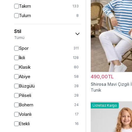
Takım
133
Tulum
8
Pantolon
148
Stil
Etek
19
Tümü
Pantolon Etek
2
Spor
311
Bluz & Gömlek
15
İkili
128
Kazak
7
Klasik
80
Eşofman
67
Abiye
490,00TL
58
Şal
6
Shirosa
Mavi Çizgili İ
Büzgülü
28
Tunik
Bone
15
Piliseli
28
Ferace
126
Bohem
24
Ücretsiz Kargo
Kap & Pardesü
23
Volanlı
17
Trençkot
32
Etekli
16
Hırka
4