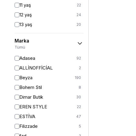
Fitted
3
11 yaş
22
Mom
2
12 yaş
24
Balık
1
13 yaş
20
İspanyol Paça
1
14 yaş
23
Marka
2 (44-46-48)
6
Tümü
Standart
126
Adasea
92
1
13
ALLİNOFFİCİAL
2
2
11
Beyza
190
3
5
Bohem Stil
8
S
362
Dimar Butik
30
S/M
41
EREN STYLE
22
M
401
ESTİVA
47
M/L
5
Filizzade
5
L
377
fzd
2