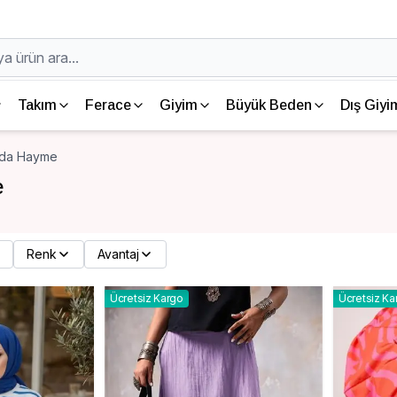
Takım
Ferace
Giyim
Büyük Beden
Dış Giyi
da Hayme
e
Renk
Avantaj
Ücretsiz Kargo
Ücretsiz Ka