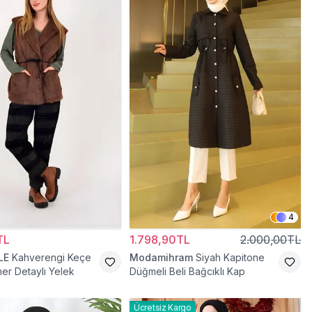
4
TL
1.798,90TL
2.000,00TL
LE
Kahverengi Keçe
Modamihram
Siyah Kapitone
mer Detaylı Yelek
Düğmeli Beli Bağcıklı Kap
Ücretsiz Kargo