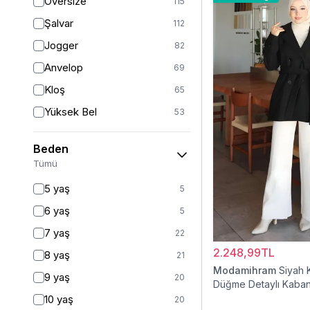
Oversize
115
Şalvar
112
Jogger
82
Anvelop
69
Kloş
65
Yüksek Bel
53
Geniş Paça
41
Beden
Palazzo
27
Tümü
Havuç
11
5 yaş
5
Baggy
11
6 yaş
5
Slim Fit
9
7 yaş
22
Straight
6
2.248,99TL
8 yaş
21
Kalem
6
Modamihram
Siyah 
9 yaş
20
Düğme Detaylı Kaba
Boyfriend
5
10 yaş
20