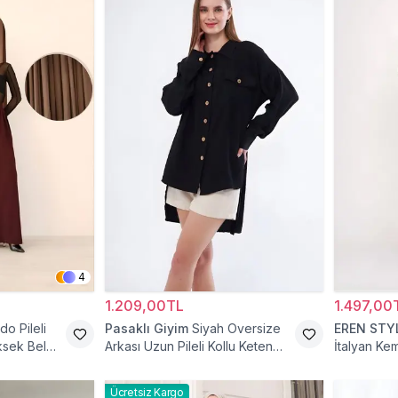
4
1.209,00TL
1.497,00
do Pileli
Pasaklı Giyim
Siyah Oversize
EREN STY
ksek Bel
Arkası Uzun Pileli Kollu Keten
İtalyan Ke
Gömlek Tunik
Ücretsiz Kargo