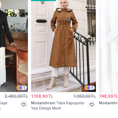
5
5
2.480,00TL
1.108,90TL
1.350,00TL
748,99T
Kaşe
Modamihram
Taba Kapüşonlu
Modamih
n
Yazı Detaylı Mont