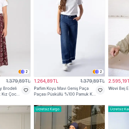
2
2
1.379,89TL
1.264,89TL
1.379,89TL
2.595,19
 Brodeli
Pafim
Koyu Mavi Geniş Paça
Wovi
Bej 
k Kız Çocuk
Paçası Püsküllü %100 Pamuk Kız
Çocuk Kot Pantolon
Ücretsiz Kargo
Ücretsiz Ka