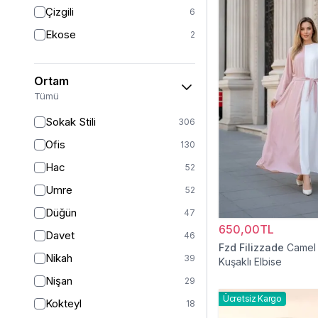
Triko
7
Çizgili
6
Tül
5
Ekose
2
Kürk
3
Müslin
3
Ortam
Peluş
2
Tümü
Jarse
2
Sokak Stili
306
Kadife
1
Ofis
130
Süet
1
Hac
52
Sandy
1
Umre
52
Düğün
47
650,00TL
Davet
46
Fzd Filizzade
Camel 
Nikah
39
Kuşaklı Elbise
Nişan
29
Ücretsiz Kargo
Kokteyl
18