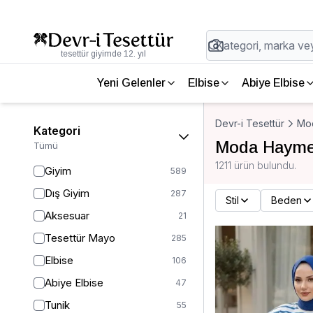
tesettür giyimde 12. yıl
Yeni Gelenler
Elbise
Abiye Elbise
Devr-i Tesettür
Mo
Kategori
Moda Haym
Tümü
1211 ürün bulundu.
Giyim
589
Dış Giyim
287
Stil
Beden
Aksesuar
21
Tesettür Mayo
285
Elbise
106
Abiye Elbise
47
Tunik
55