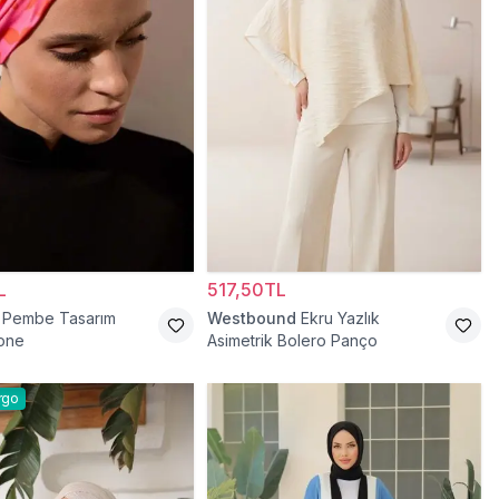
L
517,50TL
Pembe Tasarım
Westbound
Ekru Yazlık
Bone
Asimetrik Bolero Panço
rgo