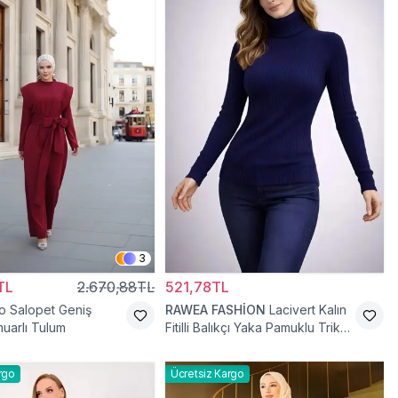
3
TL
2.670,88TL
521,78TL
o Salopet Geniş
RAWEA FASHİON
Lacivert Kalın
uarlı Tulum
Fitilli Balıkçı Yaka Pamuklu Triko
Kazak
rgo
Ücretsiz Kargo