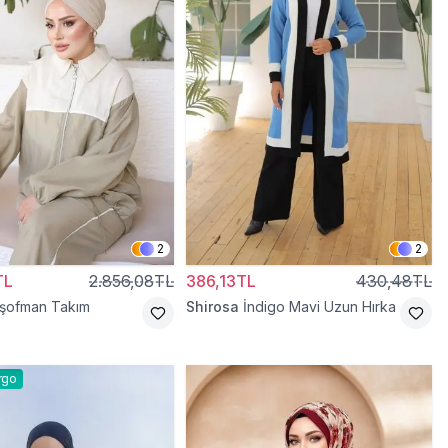
2
2
TL
2.856,08TL
386,13TL
430,48TL
Eşofman Takım
Shirosa
İndigo Mavi Uzun Hırka
rgo