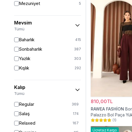
Mezuniyet
5
Mevsim
Tümü
Baharlık
415
Sonbaharlık
387
Yazlık
303
Kışlık
292
Kalıp
Tümü
810,00TL
Regular
369
RAWEA FASHİON
Bor
Salaş
174
Palazzo Bol Paça Yü
(
1
)
Tesettür Pantolon
Relaxed
167
Ücretsiz Kargo