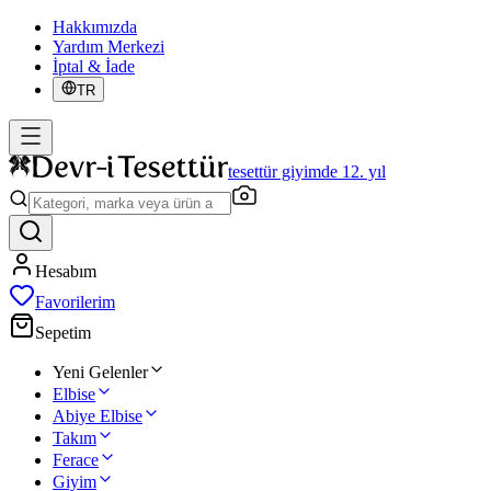
Hakkımızda
Yardım Merkezi
İptal & İade
TR
tesettür giyimde 12. yıl
Hesabım
Favorilerim
Sepetim
Yeni Gelenler
Elbise
Abiye Elbise
Takım
Ferace
Giyim