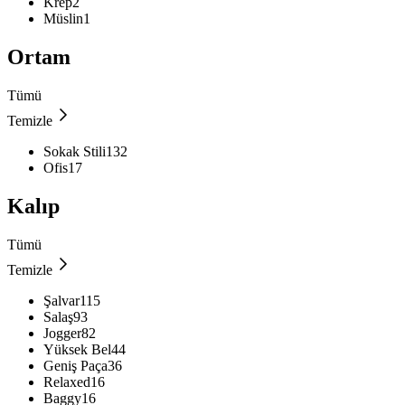
Krep
2
Müslin
1
Ortam
Tümü
Temizle
Sokak Stili
132
Ofis
17
Kalıp
Tümü
Temizle
Şalvar
115
Salaş
93
Jogger
82
Yüksek Bel
44
Geniş Paça
36
Relaxed
16
Baggy
16