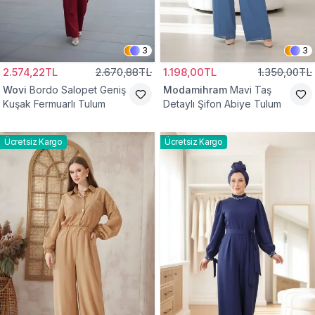
3
3
2.574,22TL
2.670,88TL
1.198,00TL
1.350,00TL
Wovi
Bordo Salopet Geniş
Modamihram
Mavi Taş
Kuşak Fermuarlı Tulum
Detaylı Şifon Abiye Tulum
Ücretsiz Kargo
Ücretsiz Kargo