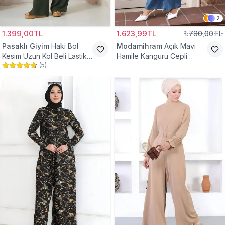
2
1.399,00TL
1.623,99TL
1.780,00TL
Pasaklı Giyim
Haki Bol
Modamihram
Açık Mavi
Kesim Uzun Kol Beli Lastikli
Hamile Kanguru Cepli
(
5
)
Cepli Kupra Tesettür Tulum
Tesettür Tulum