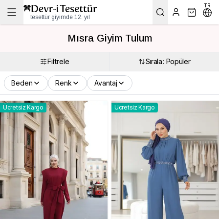
TR
tesettür giyimde 12. yıl
Mısra Giyim Tulum
Filtrele
Sırala: Popüler
Beden
Renk
Avantaj
Ücretsiz Kargo
Ücretsiz Kargo