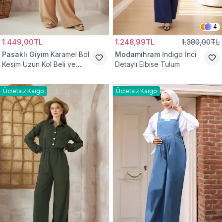
4
1.449,00TL
1.248,99TL
1.380,00TL
Pasaklı Giyim
Karamel Bol
Modamihram
İndigo İnci
Kesim Uzun Kol Beli ve
Detaylı Elbise Tulum
Kolu Lastikli Cepli Kupra
Tulum
Ücretsiz Kargo
Ücretsiz Kargo