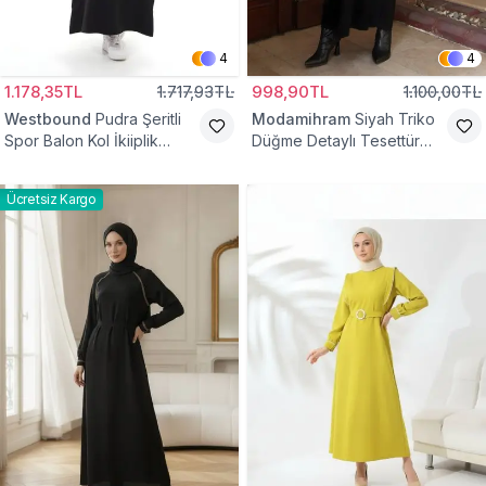
4
4
1.178,35TL
1.717,93TL
998,90TL
1.100,00TL
Westbound
Pudra Şeritli
Modamihram
Siyah Triko
Spor Balon Kol İkiiplik
Düğme Detaylı Tesettür
Tesettür Elbise
Elbise
Ücretsiz Kargo