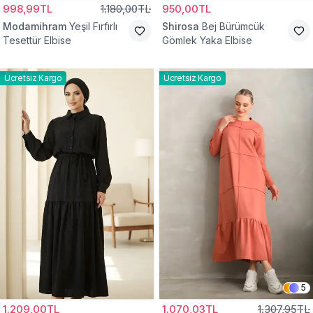
998,99TL
1.180,00TL
950,00TL
Modamihram
Yeşil Fırfırlı
Shirosa
Bej Bürümcük
Tesettür Elbise
Gömlek Yaka Elbise
Ücretsiz Kargo
Ücretsiz Kargo
5
1.209,00TL
1.070,03TL
1.307,95TL