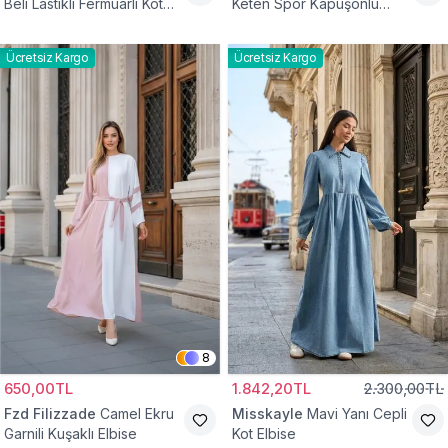
Beli Lastikli Fermuarlı Kot
Keten Spor Kapüşonlu
Elbise
Belden Büzgülü Cepli
Tesettür Elbise
Ücretsiz Kargo
Ücretsiz Kargo
8
650,00TL
1.842,20TL
2.300,00TL
Fzd Filizzade
Camel Ekru
Misskayle
Mavi Yanı Cepli
Garnili Kuşaklı Elbise
Kot Elbise