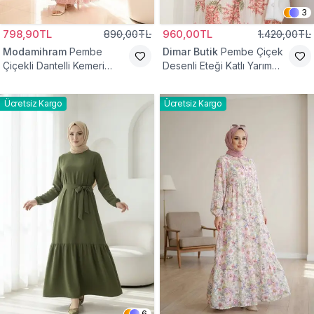
3
798,90TL
890,00TL
960,00TL
1.420,00TL
Modamihram
Pembe
Dimar Butik
Pembe Çiçek
Çiçekli Dantelli Kemeri
Desenli Eteği Katlı Yarım
Çiçekli Elbise
Düğmeli Elbise
Ücretsiz Kargo
Ücretsiz Kargo
6