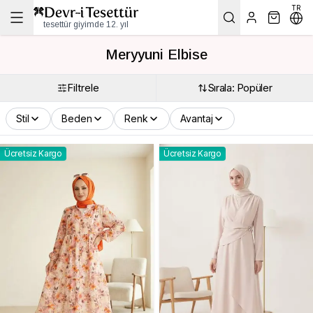
TR
tesettür giyimde 12. yıl
Meryyuni Elbise
Filtrele
Sırala: Popüler
Stil
Beden
Renk
Avantaj
Ücretsiz Kargo
Ücretsiz Kargo