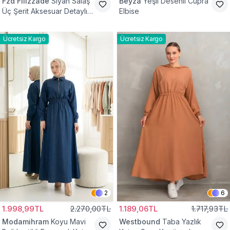
Fzd Filizzade
Siyah Salaş
Beyza
Yeşil Desenli Cupra
Üç Şerit Aksesuar Detaylı
Elbise
Kloş Elbise
Ücretsiz Kargo
Ücretsiz Kargo
2
6
1.998,99TL
2.270,00TL
1.189,06TL
1.717,93TL
Modamihram
Koyu Mavi
Westbound
Taba Yazlık