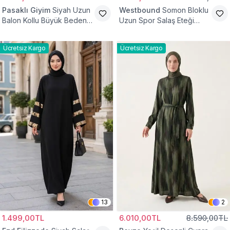
Pasaklı Giyim
Siyah Uzun
Westbound
Somon Bloklu
Balon Kollu Büyük Beden
Uzun Spor Salaş Eteği
Tesettür Elbise
Fırfırlı Tesettür Elbise
Ücretsiz Kargo
Ücretsiz Kargo
13
2
1.499,00TL
6.010,00TL
8.590,00TL