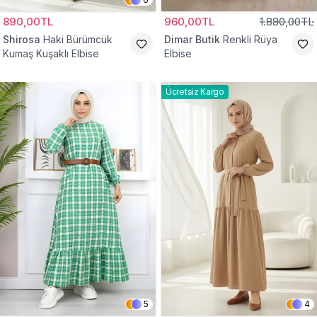
890,00TL
960,00TL
1.880,00TL
Shirosa
Haki Bürümcük
Dimar Butik
Renkli Rüya
Kumaş Kuşaklı Elbise
Elbise
Ücretsiz Kargo
5
4