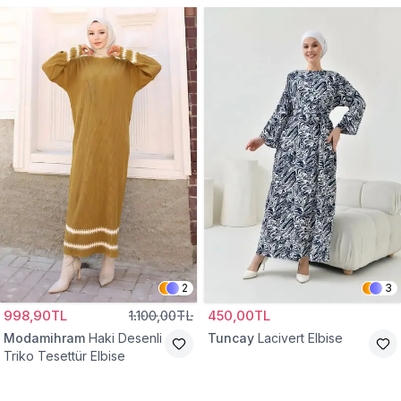
2
3
998,90TL
1.100,00TL
450,00TL
Modamihram
Haki Desenli
Tuncay
Lacivert Elbise
Triko Tesettür Elbise