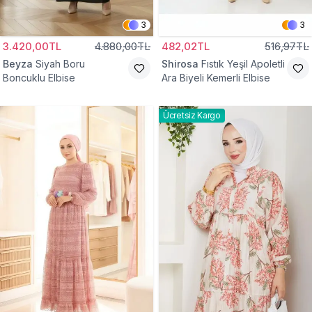
3
3
3.420,00TL
4.880,00TL
482,02TL
516,97TL
Beyza
Siyah Boru
Shirosa
Fıstık Yeşil Apoletli
Boncuklu Elbise
Ara Biyeli Kemerli Elbise
Ücretsiz Kargo