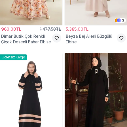
3
960,00TL
1.477,50TL
5.385,00TL
Dimar Butik
Çok Renkli
Beyza
Bej Allerli Büzgülü
Çiçek Desenli Bahar Elbise
Elbise
Ücretsiz Kargo