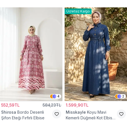
Ücretsiz Kargo
4
2
552,59TL
584,23TL
1.599,90TL
Shirosa
Bordo Desenli
Misskayle
Koyu Mavi
Şifon Eteği Fırfırlı Elbise
Kemerli Düğmeli Kot Elbise
Takım