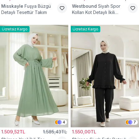
Misskayle
Fuşya Büzgü
Westbound
Siyah Spor
Detaylı Tesettür Takım
Kolları Kot Detaylı İkili
Takım
Ücretsiz Kargo
Ücretsiz Kargo
4
7
1.509,52TL
1.585,43TL
1.550,00TL