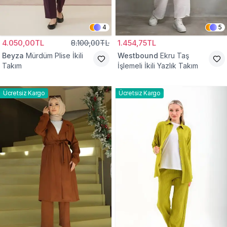
4
5
4.050,00TL
8.100,00TL
1.454,75TL
Beyza
Mürdüm Plise İkili
Westbound
Ekru Taş
Takım
İşlemeli İkili Yazlık Takım
Ücretsiz Kargo
Ücretsiz Kargo