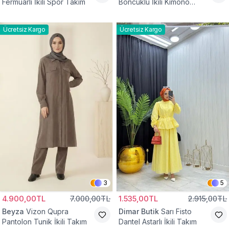
Fermuarlı İkili Spor Takım
Boncuklu İkili Kimono
Takım
Ücretsiz Kargo
Ücretsiz Kargo
3
5
4.900,00TL
7.000,00TL
1.535,00TL
2.915,00TL
Beyza
Vizon Qupra
Dimar Butik
Sarı Fisto
Pantolon Tunik İkili Takım
Dantel Astarlı İkili Takım