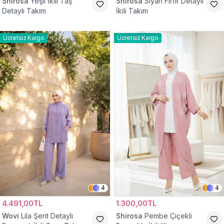
Shirosa
Yeşil İkili Taş
Shirosa
Siyah Fırfır Detaylı
Detaylı Takım
İkili Takım
Ücretsiz Kargo
Ücretsiz Kargo
4
4
4.491,00TL
1.300,00TL
Wovi
Lila Şerit Detaylı
Shirosa
Pembe Çiçekli