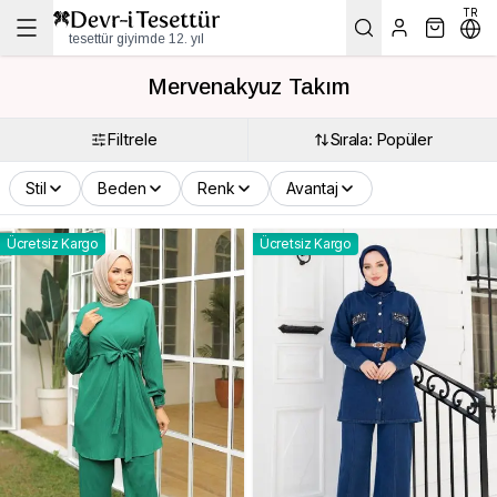
TR
tesettür giyimde 12. yıl
Mervenakyuz Takım
Filtrele
Sırala: Popüler
Stil
Beden
Renk
Avantaj
Ücretsiz Kargo
Ücretsiz Kargo