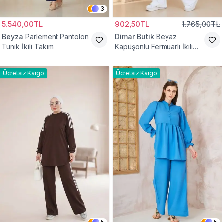
3
5.540,00TL
902,50TL
1.765,00TL
Beyza
Parlement Pantolon
Dimar Butik
Beyaz
Tunik İkili Takım
Kapüşonlu Fermuarlı İkili
Takım
Ücretsiz Kargo
Ücretsiz Kargo
5
5