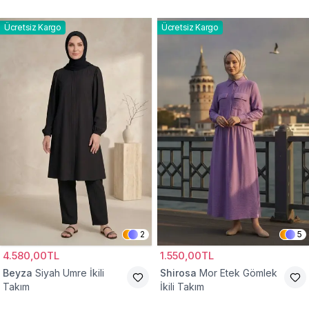
Ücretsiz Kargo
Ücretsiz Kargo
2
5
4.580,00TL
1.550,00TL
Beyza
Siyah Umre İkili
Shirosa
Mor Etek Gömlek
Takım
İkili Takım