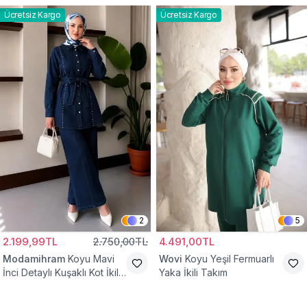
Ücretsiz Kargo
Ücretsiz Kargo
2
5
2.199,99TL
2.750,00TL
4.491,00TL
Modamihram
Koyu Mavi
Wovi
Koyu Yeşil Fermuarlı
İnci Detaylı Kuşaklı Kot İkili
Yaka İkili Takım
Takım