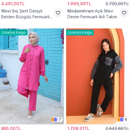
4.491,00TL
1.999,99TL
2.700,00TL
Wovi
Bej Şerit Detaylı
Modamihram
Açık Mavi
Belden Büzgülü Fermuarlı
Denim Fermuarlı İkili Takım
İkili Spor Eşofman Takımı
Ücretsiz Kargo
Ücretsiz Kargo
7
6
865,00TL
1.708,01TL
2.643,68TL