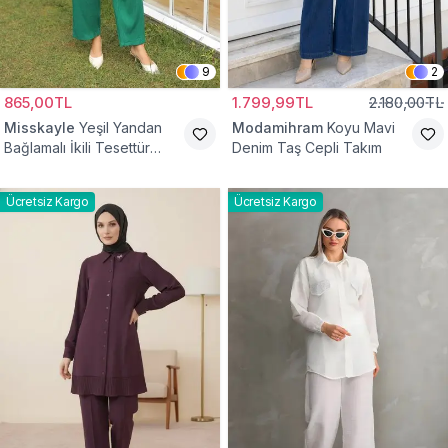
9
2
865,00TL
1.799,99TL
2.180,00TL
Misskayle
Yeşil Yandan
Modamihram
Koyu Mavi
Bağlamalı İkili Tesettür
Denim Taş Cepli Takım
Takım
Ücretsiz Kargo
Ücretsiz Kargo