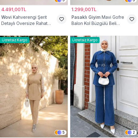
4.491,00TL
1.299,00TL
Wovi
Kahverengi Şerit
Pasaklı Giyim
Mavi Gofre
Detaylı Oversize Rahat
Balon Kol Büzgülü Beli
Eşofman Takımı
Lastikli Cepli Tesettür İkili
Takım
Ücretsiz Kargo
Ücretsiz Kargo
5
2