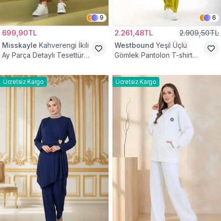
9
6
699,90TL
2.261,48TL
2.909,50TL
Misskayle
Kahverengi İkili
Westbound
Yeşil Üçlü
Ay Parça Detaylı Tesettür
Gömlek Pantolon T-shirt
Takım
Takım
Ücretsiz Kargo
Ücretsiz Kargo