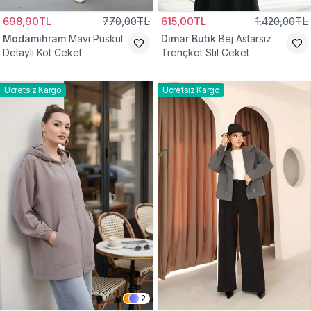
698,90TL
770,00TL
615,00TL
1.420,00TL
Modamihram
Mavi Püskül
Dimar Butik
Bej Astarsız
Detaylı Kot Ceket
Trençkot Stil Ceket
Ücretsiz Kargo
Ücretsiz Kargo
2