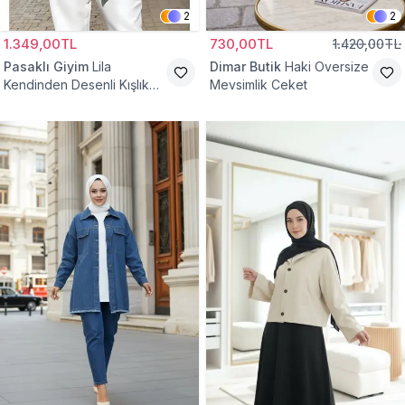
2
2
1.349,00TL
730,00TL
1.420,00TL
Pasaklı Giyim
Lila
Dimar Butik
Haki Oversize
Kendinden Desenli Kışlık
Mevsimlik Ceket
Astarlı Tek Düğmeli
Tesettür Ceket