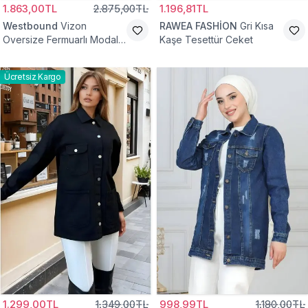
1.863,00TL
2.875,00TL
1.196,81TL
Westbound
Vizon
RAWEA FASHİON
Gri Kısa
Oversize Fermuarlı Modal
Kaşe Tesettür Ceket
Sweat Ceket
Ücretsiz Kargo
1.299,00TL
1.349,00TL
998,99TL
1.180,00TL