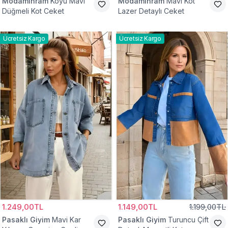
Modamihram
Koyu Mavi
Modamihram
Mavi Kot
Düğmeli Kot Ceket
Lazer Detaylı Ceket
Ücretsiz Kargo
Ücretsiz Kargo
1.249,00TL
1.149,00TL
1.199,00TL
Pasaklı Giyim
Mavi Kar
Pasaklı Giyim
Turuncu Çift