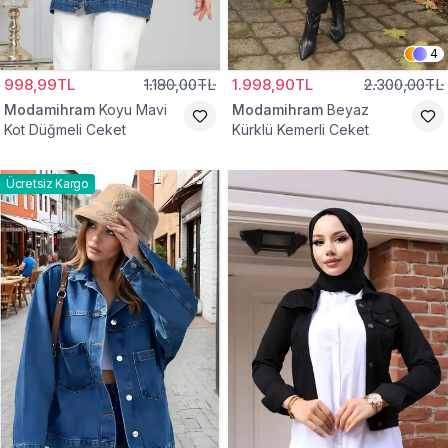
4
998,99TL
1.180,00TL
1.998,90TL
2.300,00TL
Modamihram
Koyu Mavi
Modamihram
Beyaz
Kot Düğmeli Ceket
Kürklü Kemerli Ceket
Ücretsiz Kargo