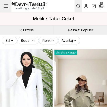
TR
tesettür giyimde 12. yıl
Melike Tatar Ceket
Filtrele
Sırala: Popüler
Stil
Beden
Renk
Avantaj
Ücretsiz Kargo