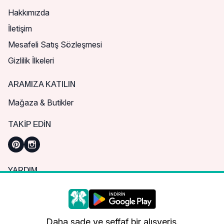
Hakkımızda
İletişim
Mesafeli Satış Sözleşmesi
Gizlilik İlkeleri
ARAMIZA KATILIN
Mağaza & Butikler
TAKIP EDIN
YARDIM
Sık Sorulan Sorular
Nasıl Sipariş Verebilirim?
Daha iyi bir alışveriş deneyimi için çerezleri
kullanıyoruz.
Kargo ve Teslimat
Daha sade ve şeffaf bir alışveriş.