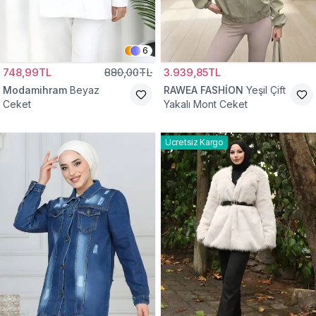
6
748,99TL
880,00TL
3.939,85TL
Modamihram
Beyaz
RAWEA FASHİON
Yeşil Çift
Ceket
Yakalı Mont Ceket
Ücretsiz Kargo