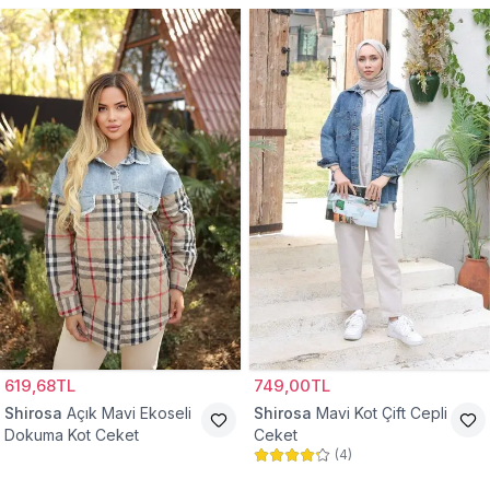
619,68TL
749,00TL
Shirosa
Açık Mavi Ekoseli
Shirosa
Mavi Kot Çift Cepli
Dokuma Kot Ceket
Ceket
(
4
)