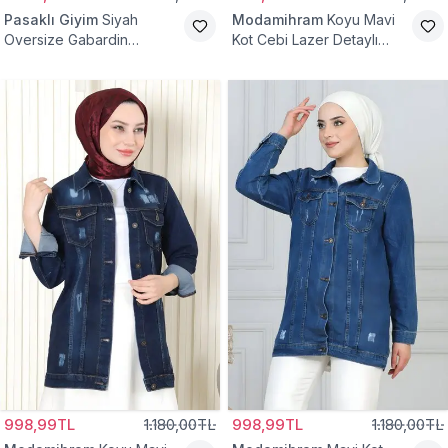
Pasaklı Giyim
Siyah
Modamihram
Koyu Mavi
Oversize Gabardin
Kot Cebi Lazer Detaylı
Tesettür Ceket
Ceket
998,99TL
1.180,00TL
998,99TL
1.180,00TL