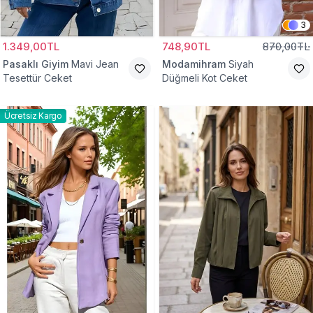
3
1.349,00TL
748,90TL
870,00TL
Pasaklı Giyim
Mavi Jean
Modamihram
Siyah
Tesettür Ceket
Düğmeli Kot Ceket
Ücretsiz Kargo