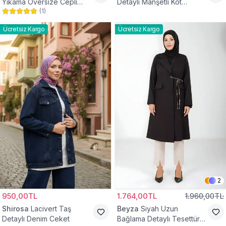
Yıkama Oversize Cepli
Detaylı Manşetli Kot
(
1
)
Düğmeli Tesettür Gömlek
Tesettür Ceket
Ceket
Ücretsiz Kargo
Ücretsiz Kargo
2
950,00TL
1.764,00TL
1.960,00TL
Shirosa
Lacivert Taş
Beyza
Siyah Uzun
Detaylı Denim Ceket
Bağlama Detaylı Tesettür