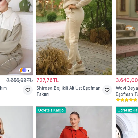
2
2.856,08TL
727,76TL
3.640,0
akım
Shirosa
Bej İkili Alt Üst Eşofman
Wovi
Beyaz
Takımı
Eşofman T
Ücretsiz Kargo
Ücretsiz Ka