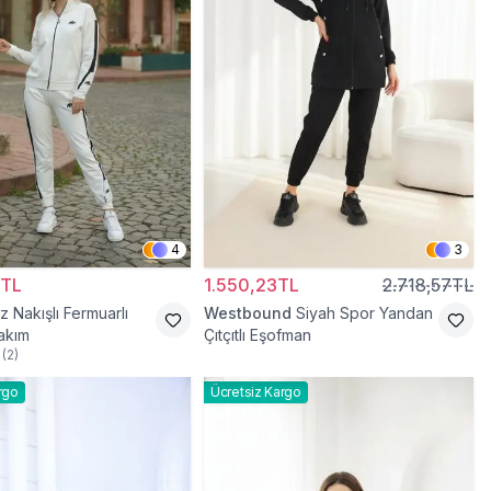
4
3
0TL
1.550,23TL
2.718,57TL
 Nakışlı Fermuarlı
Westbound
Siyah Spor Yandan
akım
Çıtçıtlı Eşofman
(
2
)
rgo
Ücretsiz Kargo