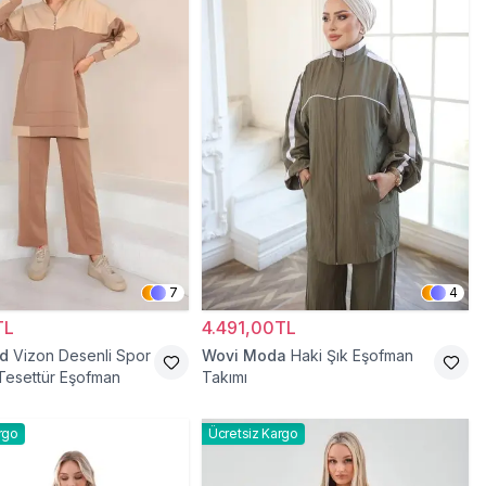
7
4
TL
4.491,00TL
d
Vizon Desenli Spor
Wovi Moda
Haki Şık Eşofman
 Tesettür Eşofman
Takımı
rgo
Ücretsiz Kargo