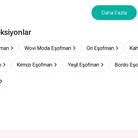
Daha Fazla
ksiyonlar
fman
Wovi Moda Eşofman
Gri Eşofman
Kah
n
Kırmızı Eşofman
Yeşil Eşofman
Bordo Eş