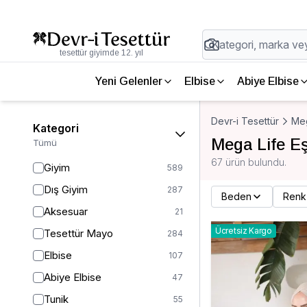
tesettür giyimde 12. yıl
Yeni Gelenler
Elbise
Abiye Elbise
Devr-i Tesettür
Meg
Kategori
Mega Life E
Tümü
67 ürün bulundu.
Giyim
589
Dış Giyim
287
Beden
Renk
Aksesuar
21
Ücretsiz Kargo
Tesettür Mayo
284
Elbise
107
Abiye Elbise
47
Tunik
55