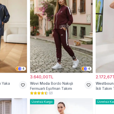
4
4
3.640,00TL
2.172,67
ı Yaka
Wovi Moda
Bordo Nakışlı
Westboun
Fermuarlı Eşofman Takımı
İkili Takım
(
2
)
Ücretsiz Kargo
Ücretsiz Ka