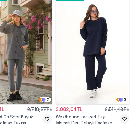
3
3
TL
2.718,57TL
2.082,94TL
2.511,43TL
d
Gri Spor Büyük
Westbound
Lacivert Taş
şofman Takımı
İşlemeli Deri Detaylı Eşofman
Takım