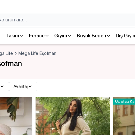
Takım
Ferace
Giyim
Büyük Beden
Dış Giyi
a Life
Mega Life Eşofman
şofman
Avantaj
Ücretsiz Ka