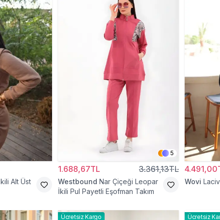
5
1.688,67TL
3.361,13TL
4.491,00
ili Alt Üst
Westbound
Nar Çiçeği Leopar
Wovi
Laci
İkili Pul Payetli Eşofman Takım
Ücretsiz Kargo
Ücretsiz Ka