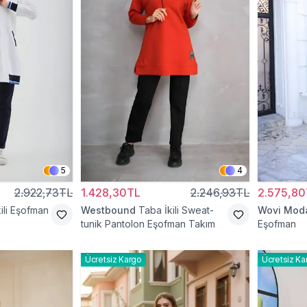
5
4
2.922,73TL
1.428,30TL
2.246,93TL
2.575,80
ili Eşofman
Westbound
Taba İkili Sweat-
Wovi Mod
tunik Pantolon Eşofman Takım
Eşofman
Ücretsiz Kargo
Ücretsiz Ka