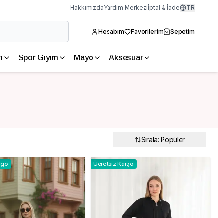
Hakkımızda
Yardım Merkezi
İptal & İade
TR
Hesabım
Favorilerim
Sepetim
m
Spor Giyim
Mayo
Aksesuar
Sırala: Popüler
rgo
Ücretsiz Kargo