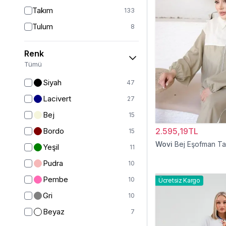
Takım
133
Tulum
8
Pantolon
148
Renk
Etek
19
Tümü
Pantolon Etek
2
Siyah
47
Bluz & Gömlek
15
Lacivert
27
Kazak
7
Bej
15
Eşofman
67
Bordo
2.595,19TL
15
Şal
6
Wovi
Bej Eşofman T
Yeşil
11
Bone
15
Pudra
10
Ferace
126
Pembe
10
Ücretsiz Kargo
Kap & Pardesü
23
Gri
10
Trençkot
32
Beyaz
7
Hırka
4