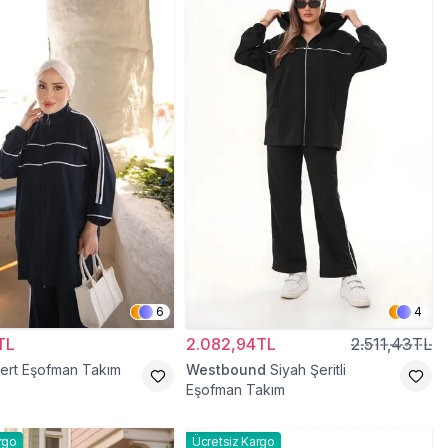
6
4
TL
2.082,94TL
2.511,43TL
vert Eşofman Takım
Westbound
Siyah Şeritli
Eşofman Takım
rgo
Ücretsiz Kargo