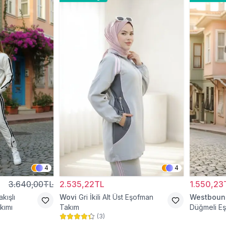
4
4
3.640,00TL
2.535,22TL
1.550,23
kışlı
Wovi
Gri İkili Alt Üst Eşofman
Westboun
kımı
Takım
Düğmeli E
(
3
)