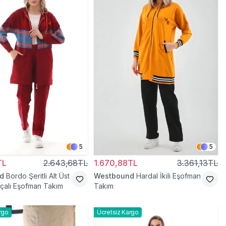
5
5
TL
2.643,68TL
1.670,88TL
3.361,13TL
d
Bordo Şeritli Alt Üst
Westbound
Hardal İkili Eşofman
arçalı Eşofman Takım
Takım
rgo
Ücretsiz Kargo