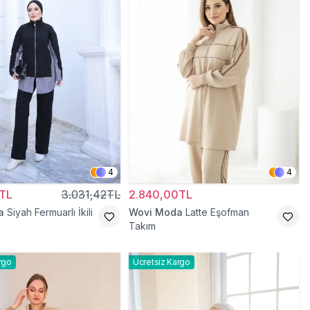
4
4
TL
3.031,42TL
2.840,00TL
a
Siyah Fermuarlı İkili
Wovi Moda
Latte Eşofman
Takım
rgo
Ücretsiz Kargo