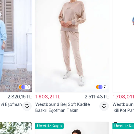
3
7
2.820,15TL
1.903,21TL
2.511,43TL
1.708,01
vi Eşofman
Westbound
Bej Soft Kadife
Westboun
Baskılı Eşofman Takım
İkili Kot P
Ücretsiz Kargo
Ücretsiz Ka