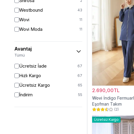
Shirosa
2
3XL
3
Westbound
43
4XL
2
Wovi
11
5XL
2
Wovi Moda
11
7XL
1
Avantaj
Tümü
Ücretsiz İade
67
Hızlı Kargo
67
Ücretsiz Kargo
65
2.690,00TL
İndirim
55
Wovi
İndigo Fermuarl
Eşofman Takım
(
2
)
Ücretsiz Kargo