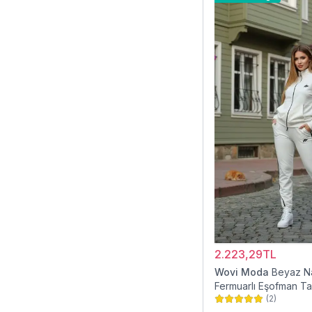
2.223,29TL
Wovi Moda
Beyaz Na
Fermuarlı Eşofman Ta
(
2
)