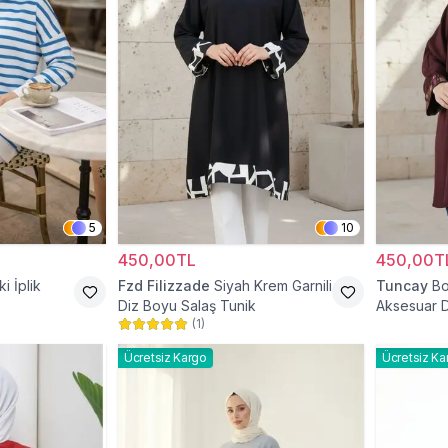
5
10
450,00TL
450,00T
ki İplik
Fzd Filizzade
Siyah Krem Garnili
Tuncay
Bo
Diz Boyu Salaş Tunik
Aksesuar D
(
1
)
Ücretsiz Kargo
Ücretsiz Ka