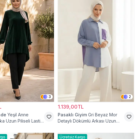
3
2
L
1.139,00TL
ade
Yeşil Anne
Pasaklı Giyim
Gri Beyaz Mor
ka Uzun Piliseli Lastik
Detaylı Dökümlü Arkası Uzun
Tunik
Gömlek Tunik
rgo
Ücretsiz Kargo