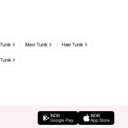
 Tunik
Mavi Tunik
Haki Tunik
Tunik
İNDİR
İNDİR
Google Play
App Store