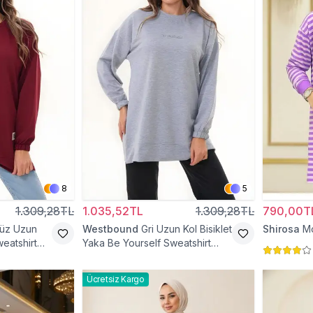
8
5
1.309,28TL
1.035,52TL
1.309,28TL
790,00T
üz Uzun
Westbound
Gri Uzun Kol Bisiklet
Shirosa
Mo
weatshirt
Yaka Be Yourself Sweatshirt
Tunik
Ücretsiz Kargo