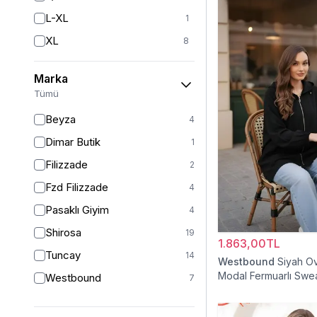
L-XL
1
XL
8
2XL
7
Marka
XXLLNG
1
Tümü
XXL
1
Beyza
4
3XL
1
Dimar Butik
1
4XL
1
Filizzade
2
36
5
Fzd Filizzade
4
38
18
Pasaklı Giyim
4
38-40
1
Shirosa
19
1.863,00TL
40
17
Tuncay
14
Westbound
Siyah O
42
13
Modal Fermuarlı Swea
Westbound
7
42/44
1
44
11