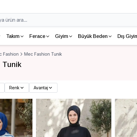
Takım
Ferace
Giyim
Büyük Beden
Dış Giyi
 Fashion
Mec Fashion Tunik
 Tunik
Renk
Avantaj