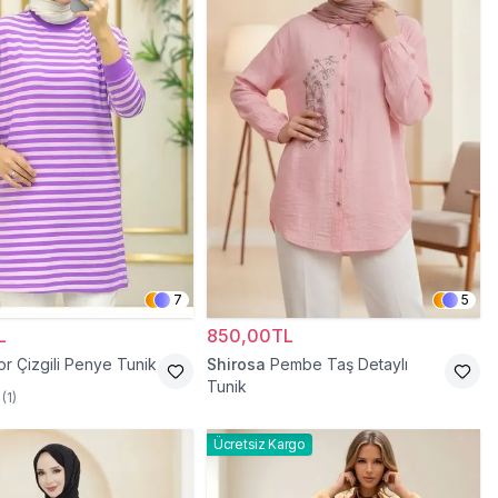
7
5
L
850,00TL
r Çizgili Penye Tunik
Shirosa
Pembe Taş Detaylı
Tunik
(
1
)
Ücretsiz Kargo