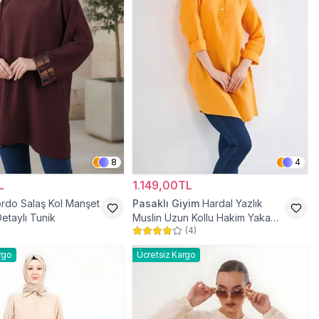
8
4
L
1.149,00TL
rdo Salaş Kol Manşet
Pasaklı Giyim
Hardal Yazlık
etaylı Tunik
Muslin Uzun Kollu Hakim Yaka
(
4
)
Cepli Tesettür Tunik
rgo
Ücretsiz Kargo