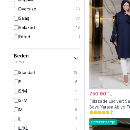
Oversize
23
Salaş
22
Relaxed
19
Fitted
1
Beden
Tümü
Standart
19
S
6
S/M
5
750,00TL
S-M
1
Filizzade
Lacivert Sa
Boyu Yarasa Abiye T
M
6
(
1
)
L
7
Ücretsiz Kargo
L/XL
3