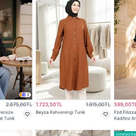
2
2.875,00TL
1.723,50TL
1.915,00TL
599,00T
versize
Beyza
Kahverengi Tunik
Fzd Filizz
t Tunik
Kadifesi Ar
Kol Torba 
Ücretsiz Ka