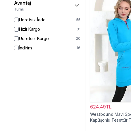
Avantaj
46
7
Tümü
46/48
1
Ücretsiz İade
55
48
1
Hızlı Kargo
31
50
1
Ücretsiz Kargo
20
İndirim
16
624,49TL
Westbound
Mavi Sp
Kapüşonlu Tesettür T