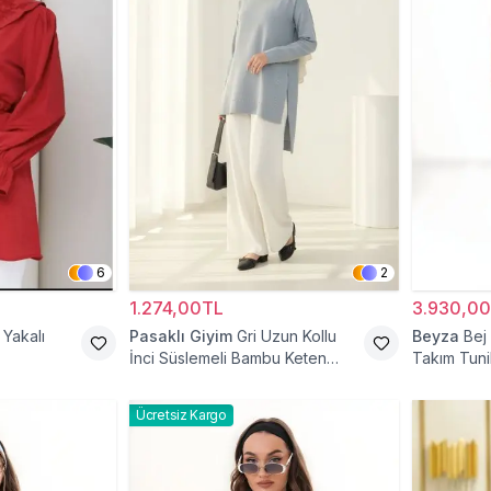
6
2
1.274,00TL
3.930,0
 Yakalı
Pasaklı Giyim
Gri Uzun Kollu
Beyza
Bej
İnci Süslemeli Bambu Keten
Takım Tuni
Tunik
Ücretsiz Kargo