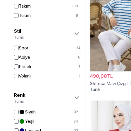
Takım
133
Tulum
8
Pantolon
148
Stil
Etek
19
Tümü
Pantolon Etek
2
Spor
24
Bluz & Gömlek
15
Abiye
6
Kazak
7
Piliseli
4
Eşofman
67
Volanlı
490,00TL
2
Şal
6
Shirosa
Mavi Çizgili İ
Tunik
Bone
15
Renk
Ferace
126
Tümü
Kap & Pardesü
23
Siyah
32
Trençkot
32
Yeşil
24
Hırka
4
Lacivert
22