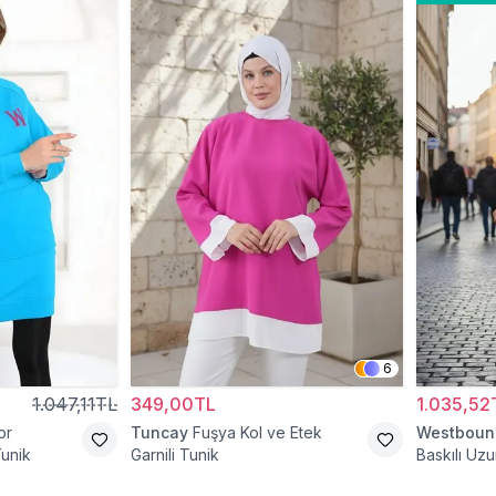
6
1.047,11TL
349,00TL
1.035,52
or
Tuncay
Fuşya Kol ve Etek
Westboun
unik
Garnili Tunik
Baskılı Uzu
Yaka Teset