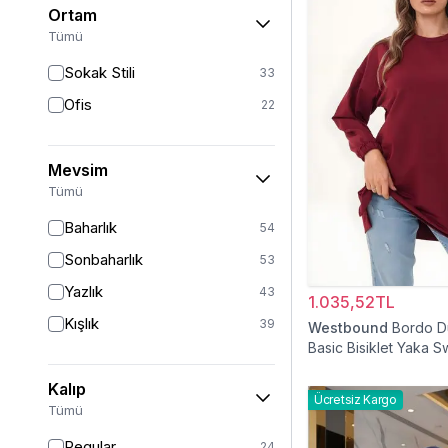
Ortam
Kırmızı
3
Tümü
Gümüş
2
Sokak Stili
33
Altın
1
Ofis
22
Turkuaz
1
Mevsim
Tümü
Baharlık
54
Sonbaharlık
53
Yazlık
43
1.035,52TL
Kışlık
39
Westbound
Bordo D
Basic Bisiklet Yaka S
Tesettür Tunik
Kalıp
Ücretsiz Kargo
Tümü
Regular
24