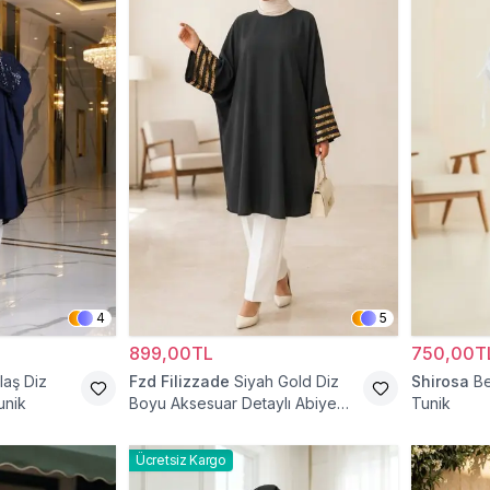
4
5
899,00TL
750,00T
laş Diz
Fzd Filizzade
Siyah Gold Diz
Shirosa
Be
unik
Boyu Aksesuar Detaylı Abiye
Tunik
Tunik
Ücretsiz Kargo