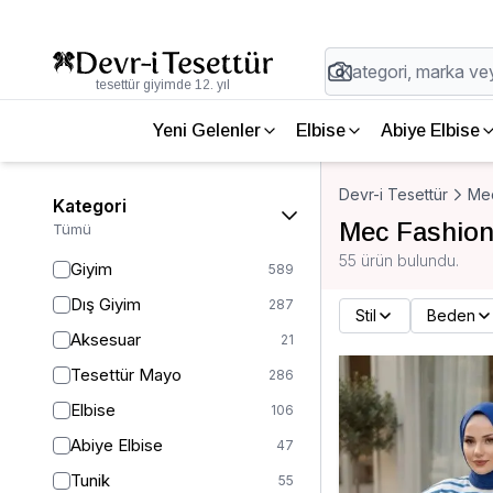
tesettür giyimde 12. yıl
Yeni Gelenler
Elbise
Abiye Elbise
Devr-i Tesettür
Mec
Kategori
Mec Fashion
Tümü
55 ürün bulundu.
Giyim
589
Dış Giyim
287
Stil
Beden
Aksesuar
21
Tesettür Mayo
286
Elbise
106
Abiye Elbise
47
Tunik
55