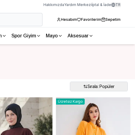
Hakkımızda
Yardım Merkezi
İptal & İade
TR
Hesabım
Favorilerim
Sepetim
m
Spor Giyim
Mayo
Aksesuar
Sırala: Popüler
Ücretsiz Kargo