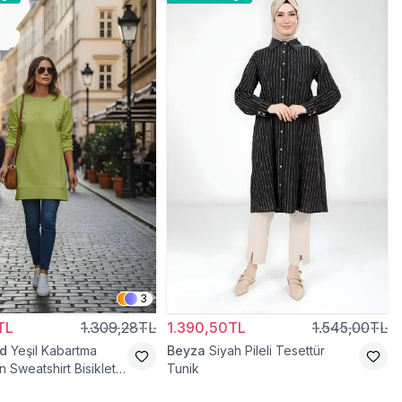
3
TL
1.309,28TL
1.390,50TL
1.545,00TL
d
Yeşil Kabartma
Beyza
Siyah Pileli Tesettür
n Sweatshirt Bisiklet
Tunik
tür Tunik