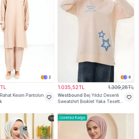
2
6
0TL
1.035,52TL
1.309,28TL
 Rahat Kesim Pantolon
Westbound
Bej Yıldız Desenli
k
Sweatshirt Bisiklet Yaka Tesettür
Tunik
Ücretsiz Kargo