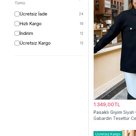
Tümü
Ücretsiz İade
24
Hızlı Kargo
19
İndirim
12
Ücretsiz Kargo
12
1.349,00TL
Pasaklı Giyim
Siyah
Gabardin Tesettür C
Ücretsiz Kargo