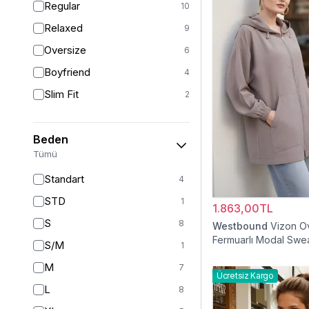
Regular
10
Relaxed
9
Oversize
6
Boyfriend
4
Slim Fit
2
Beden
Tümü
Standart
4
STD
1
1.863,00TL
S
8
Westbound
Vizon O
Fermuarlı Modal Swe
S/M
1
M
7
Ücretsiz Kargo
L
8