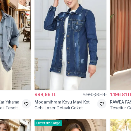
998,99TL
1.180,00TL
1.196,81T
Kar Yıkama
Modamihram
Koyu Mavi Kot
RAWEA FA
li Tesettür
Cebi Lazer Detaylı Ceket
Tesettür C
Ücretsiz Kargo