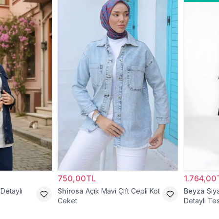
750,00TL
1.764,00
 Detaylı
Shirosa
Açık Mavi Çift Cepli Kot
Beyza
Siy
Ceket
Detaylı Te