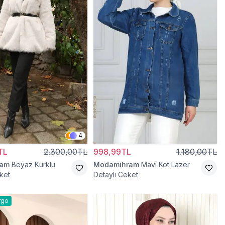
4
TL
2.300,00TL
998,99TL
1.180,00TL
ram
Beyaz Kürklü
Modamihram
Mavi Kot Lazer
ket
Detaylı Ceket
rgo