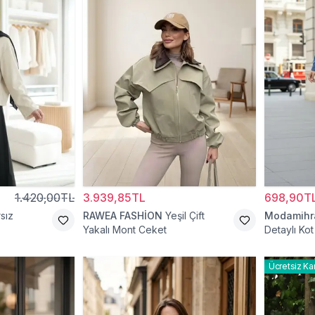
1.420,00TL
3.939,85TL
698,90T
sız
RAWEA FASHİON
Yeşil Çift
Modamih
Yakalı Mont Ceket
Detaylı Ko
Ücretsiz Ka