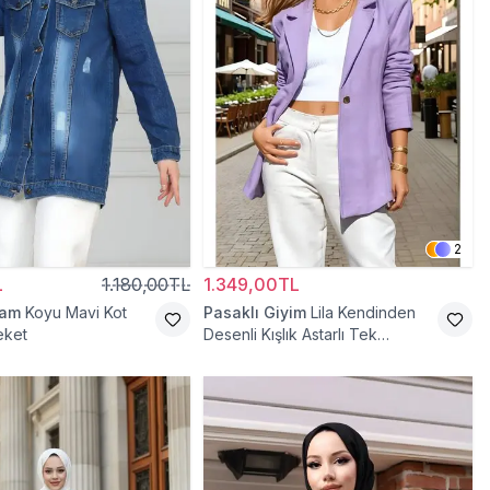
2
L
1.180,00TL
1.349,00TL
ram
Koyu Mavi Kot
Pasaklı Giyim
Lila Kendinden
eket
Desenli Kışlık Astarlı Tek
Düğmeli Tesettür Ceket