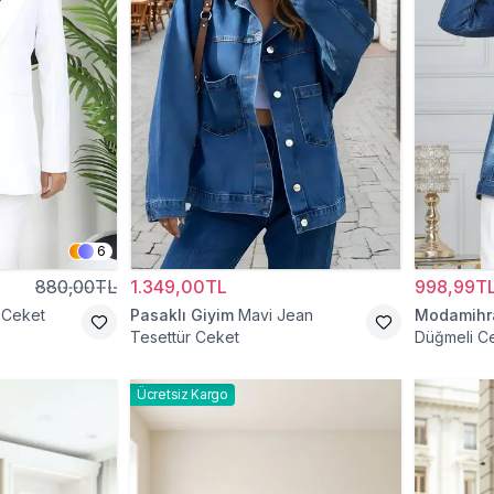
6
880,00TL
1.349,00TL
998,99T
 Ceket
Pasaklı Giyim
Mavi Jean
Modamih
Tesettür Ceket
Düğmeli C
Ücretsiz Kargo