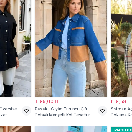
1.199,00TL
619,68TL
 Oversize
Pasaklı Giyim
Turuncu Çift
Shirosa
Aç
eket
Detaylı Manşetli Kot Tesettür
Dokuma Ko
Ceket
Ücretsiz Ka