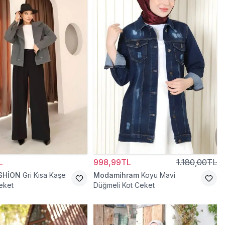
L
998,99TL
1.180,00TL
SHİON
Gri Kısa Kaşe
Modamihram
Koyu Mavi
eket
Düğmeli Kot Ceket