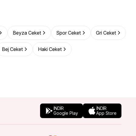
Beyza Ceket
Spor Ceket
Gri Ceket
Bej Ceket
Haki Ceket
İNDİR
İNDİR
Google Play
App Store