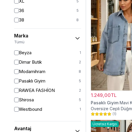
XL
5
36
5
38
8
40
7
Marka
42
7
Tümü
44
2
Beyza
1
46
2
Dimar Butik
2
48
2
Modamihram
8
Pasaklı Giyim
5
RAWEA FASHİON
2
1.249,00TL
Shirosa
5
Pasaklı Giyim
Mavi 
Oversize Cepli Düğme
Westbound
1
(
1
)
Gömlek Ceket
Ücretsiz Kargo
Avantaj