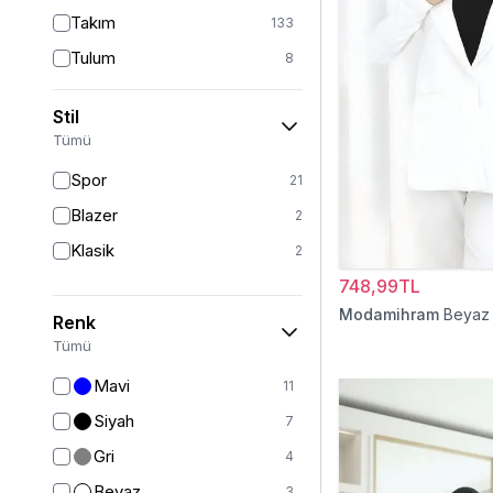
Takım
133
Tulum
8
Pantolon
152
Stil
Etek
19
Tümü
Pantolon Etek
2
Spor
21
Bluz & Gömlek
15
Blazer
2
Kazak
7
Klasik
2
Eşofman
65
748,99TL
Şal
6
Modamihram
Beyaz
Renk
Bone
15
Tümü
Ferace
126
Mavi
11
Kap & Pardesü
23
Siyah
7
Trençkot
32
Gri
4
Hırka
4
Beyaz
3