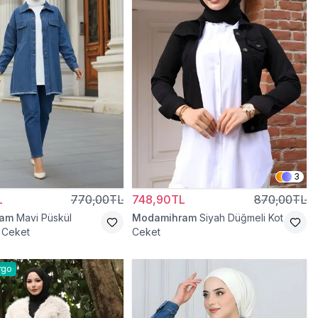
3
L
770,00TL
748,90TL
870,00TL
ram
Mavi Püskül
Modamihram
Siyah Düğmeli Kot
t Ceket
Ceket
rgo