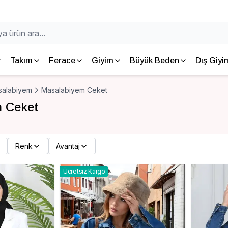
Takım
Ferace
Giyim
Büyük Beden
Dış Giyi
salabiyem
Masalabiyem Ceket
 Ceket
Renk
Avantaj
Ücretsiz Kargo