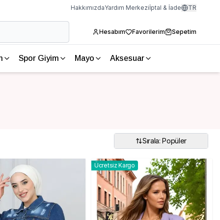
Hakkımızda
Yardım Merkezi
İptal & İade
TR
Hesabım
Favorilerim
Sepetim
m
Spor Giyim
Mayo
Aksesuar
Sırala: Popüler
Ücretsiz Kargo