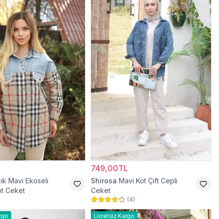
749,00TL
ık Mavi Ekoseli
Shirosa
Mavi Kot Çift Cepli
t Ceket
Ceket
(
4
)
rgo
Ücretsiz Kargo