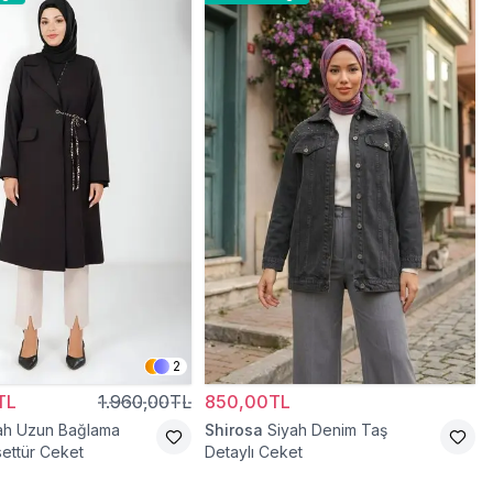
2
TL
1.960,00TL
850,00TL
ah Uzun Bağlama
Shirosa
Siyah Denim Taş
settür Ceket
Detaylı Ceket