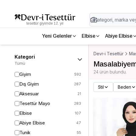
tesettür giyimde 12. yıl
Yeni Gelenler
Elbise
Abiye Elbise
Devr-i Tesettür
Ma
Kategori
Masalabiyem
Tümü
24 ürün bulundu.
Giyim
592
Dış Giyim
287
Stil
Beden
Aksesuar
21
Tesettür Mayo
283
Elbise
107
Abiye Elbise
47
Tunik
55