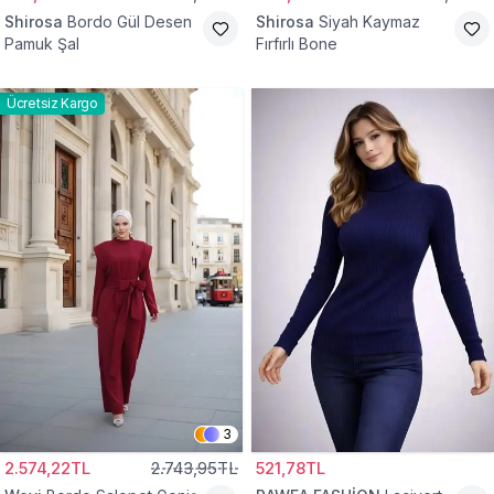
Shirosa
Bordo Gül Desen
Shirosa
Siyah Kaymaz
Pamuk Şal
Fırfırlı Bone
Ücretsiz Kargo
3
2.574,22TL
2.743,95TL
521,78TL