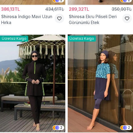
386,13TL
434,61TL
289,32TL
350,00TL
Shirosa
İndigo Mavi Uzun
Shirosa
Ekru Piliseli Deri
Hırka
Görünümlü Etek
Ücretsiz Kargo
Ücretsiz Kargo
2
2