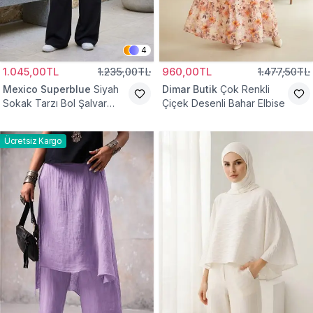
4
1.045,00TL
1.235,00TL
960,00TL
1.477,50TL
Mexico Superblue
Siyah
Dimar Butik
Çok Renkli
Sokak Tarzı Bol Şalvar
Çiçek Desenli Bahar Elbise
Pantolon
Ücretsiz Kargo