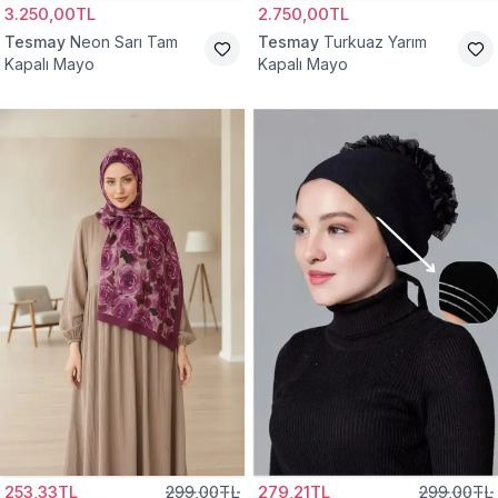
3.250,00TL
2.750,00TL
Tesmay
Neon Sarı Tam
Tesmay
Turkuaz Yarım
Kapalı Mayo
Kapalı Mayo
253,33TL
299,00TL
279,21TL
299,00TL