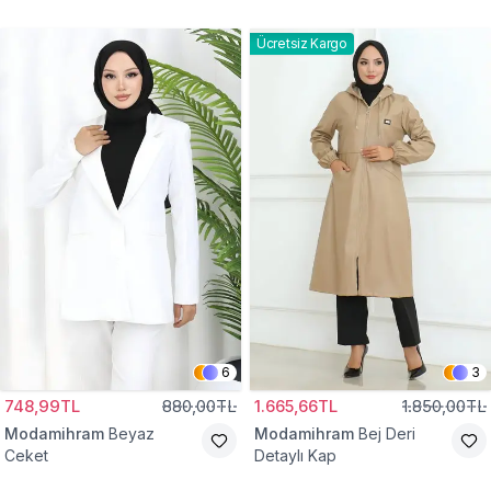
Gömlek Tunik
Eşofman Takım
Ücretsiz Kargo
6
3
748,99TL
880,00TL
1.665,66TL
1.850,00TL
Modamihram
Beyaz
Modamihram
Bej Deri
Ceket
Detaylı Kap