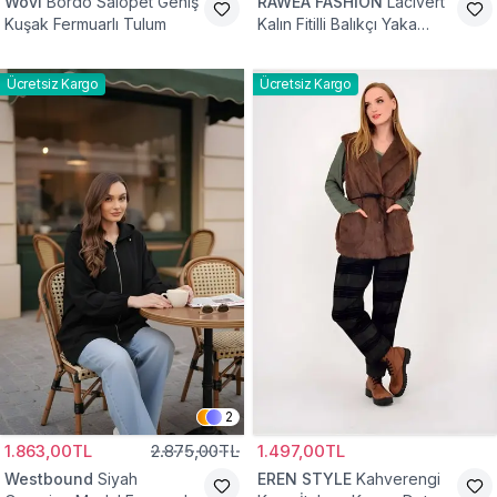
Wovi
Bordo Salopet Geniş
RAWEA FASHİON
Lacivert
Kuşak Fermuarlı Tulum
Kalın Fitilli Balıkçı Yaka
Pamuklu Triko Kazak
Ücretsiz Kargo
Ücretsiz Kargo
2
1.863,00TL
2.875,00TL
1.497,00TL
Westbound
Siyah
EREN STYLE
Kahverengi