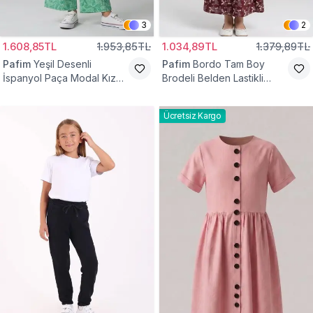
3
2
1.608,85TL
1.953,85TL
1.034,89TL
1.379,89TL
Pafim
Yeşil Desenli
Pafim
Bordo Tam Boy
İspanyol Paça Modal Kız
Brodeli Belden Lastikli
Çocuk Takım
Pamuk Kız Çocuk Etek
Ücretsiz Kargo