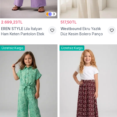
3
2.699,23TL
517,50TL
EREN STYLE
Lila İtalyan
Westbound
Ekru Yazlık
Ham Keten Pantolon Etek
Düz Kesim Bolero Panço
Ücretsiz Kargo
Ücretsiz Kargo