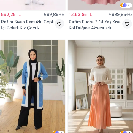
4
592,25TL
689,89TL
1.493,85TL
1.838,85TL
Pafim
Siyah Pamuklu Cepli
Pafim
Pudra 7-14 Yaş Kısa
İçi Polarlı Kız Çocuk
Kol Düğme Aksesuarlı
Eşofman Altı
Pamuk Kız Çocuk Elbise
2
2