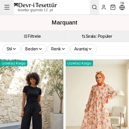
TR
tesettür giyimde 12. yıl
Marquant
Filtrele
Sırala: Popüler
Stil
Beden
Renk
Avantaj
Ücretsiz Kargo
Ücretsiz Kargo