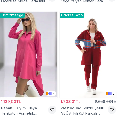
Oversize Modal Fermuarlı
Keçe İtalyan Kemer Detaylı
Sweat Tunik
Yelek
Ücretsiz Kargo
Ücretsiz Kargo
4
5
1.139,00TL
1.708,01TL
2.643,68TL
Pasaklı Giyim
Fuşya
Westbound
Bordo Şeritli
Terikoton Asimetrik
Alt Üst İkili Kot Parçalı