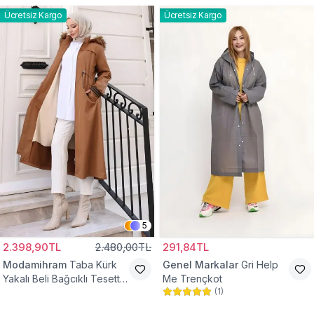
Ücretsiz Kargo
Ücretsiz Kargo
5
2.398,90TL
2.480,00TL
291,84TL
Modamihram
Taba Kürk
Genel Markalar
Gri Help
Yakalı Beli Bağcıklı Tesettür
Me Trençkot
(
1
)
Mont