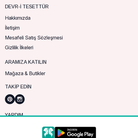
DEVR-I TESETTÜR
Hakkımızda
İletişim
Mesafeli Satış Sözleşmesi
Gizlilik İlkeleri
ARAMIZA KATILIN
Mağaza & Butikler
TAKIP EDIN
YARDIM
Sık Sorulan Sorular
Nasıl Sipariş Verebilirim?
Daha iyi bir alışveriş deneyimi için çerezleri