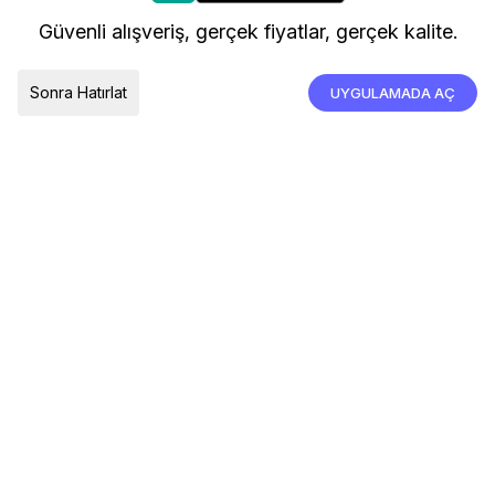
kullanıyoruz.
Kargo ve Teslimat
Güvenli alışveriş, gerçek fiyatlar, gerçek kalite.
İade, İptal ve Değişim
Çerez Tercihleri
Tümünü Kabul Et
Sonra Hatırlat
UYGULAMADA AÇ
TESLIMAT ÜLKESI
Türkiye
© 2026 Devr-i Tesettür -
Her Hakkı Saklıdır