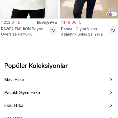
3
1.252,31TL
1.565,39TL
1.149,00TL
RAWEA FASHİON
Beyaz
Pasaklı Giyim
Vizon
Oversize Pamuklu
Asimetrik Salaş Şal Yaka
Şardonlu Hoodie Hırka
Düğme Detaylı Hırka
Popüler Koleksiyonlar
Mavi Hırka
Pasaklı Giyim Hırka
Ekru Hırka