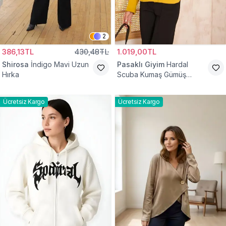
2
386,13TL
430,48TL
1.019,00TL
Shirosa
İndigo Mavi Uzun
Pasaklı Giyim
Hardal
Hırka
Scuba Kumaş Gümüş
Düğme Detaylı Cepli Ceket
Hırka
Ücretsiz Kargo
Ücretsiz Kargo