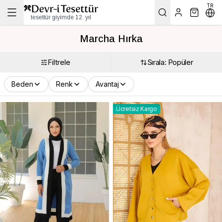
TR
tesettür giyimde 12. yıl
Marcha Hırka
Filtrele
Sırala: Popüler
Beden
Renk
Avantaj
Ücretsiz Kargo