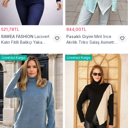
521,78TL
844,00TL
RAWEA FASHİON
Lacivert
Pasaklı Giyim
Mint İnce
Kalın Fitilli Balıkçı Yaka
Akrilik Triko Salaş Asimetrik
Pamuklu Triko Kazak
Kesim Tesettür Kazak
Ücretsiz Kargo
Ücretsiz Kargo