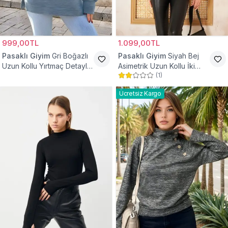
999,00TL
1.099,00TL
Pasaklı Giyim
Gri Boğazlı
Pasaklı Giyim
Siyah Bej
Uzun Kollu Yırtmaç Detaylı
Asimetrik Uzun Kollu İki
(
1
)
Triko Tesettür Kazak
Katlı Balıkçı Yaka Tesettür
Kazak
Ücretsiz Kargo