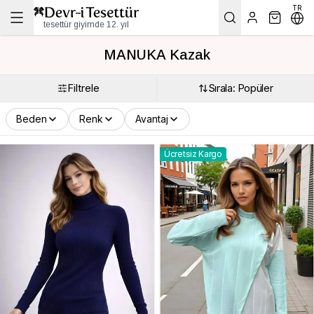
TR
tesettür giyimde 12. yıl
MANUKA Kazak
Filtrele
Sırala: Popüler
Beden
Renk
Avantaj
Ücretsiz Kargo