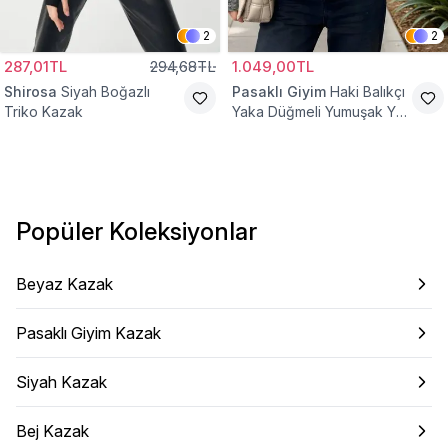
2
2
287,01TL
294,68TL
1.049,00TL
Shirosa
Siyah Boğazlı
Pasaklı Giyim
Haki Balıkçı
Triko Kazak
Yaka Düğmeli Yumuşak Yün
Tesettür Kazak
Popüler Koleksiyonlar
Beyaz Kazak
Pasaklı Giyim Kazak
Siyah Kazak
Bej Kazak