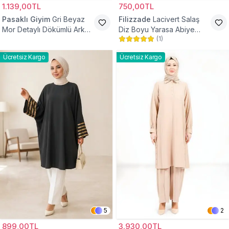
1.139,00TL
750,00TL
Pasaklı Giyim
Gri Beyaz
Filizzade
Lacivert Salaş
Mor Detaylı Dökümlü Arkası
Diz Boyu Yarasa Abiye
(
1
)
Uzun Gömlek Tunik
Tunik
Ücretsiz Kargo
Ücretsiz Kargo
5
2
899,00TL
3.930,00TL