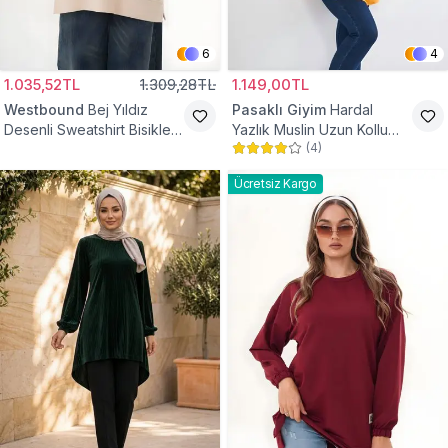
6
4
1.035,52TL
1.309,28TL
1.149,00TL
Westbound
Bej Yıldız
Pasaklı Giyim
Hardal
Desenli Sweatshirt Bisiklet
Yazlık Muslin Uzun Kollu
(
4
)
Yaka Tesettür Tunik
Hakim Yaka Cepli Tesettür
Tunik
Ücretsiz Kargo