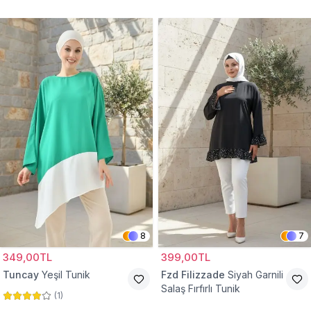
Tunik
8
7
349,00TL
399,00TL
Tuncay
Yeşil Tunik
Fzd Filizzade
Siyah Garnili
Salaş Fırfırlı Tunik
(
1
)