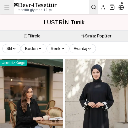
TR
tesettür giyimde 12. yıl
LUSTRİN Tunik
Filtrele
Sırala: Popüler
Stil
Beden
Renk
Avantaj
Ücretsiz Kargo