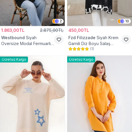
2
10
1.863,00TL
2.875,00TL
450,00TL
Westbound
Siyah
Fzd Filizzade
Siyah Krem
Oversize Modal Fermuarlı
Garnili Diz Boyu Salaş
(
1
)
Sweat Tunik
Tunik
Ücretsiz Kargo
Ücretsiz Kargo