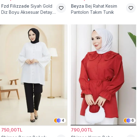
Fzd Filizzade
Siyah Gold
Beyza
Bej Rahat Kesim
Diz Boyu Aksesuar Detaylı
Pantolon Takım Tunik
Abiye Tunik
4
6
750,00TL
790,00TL