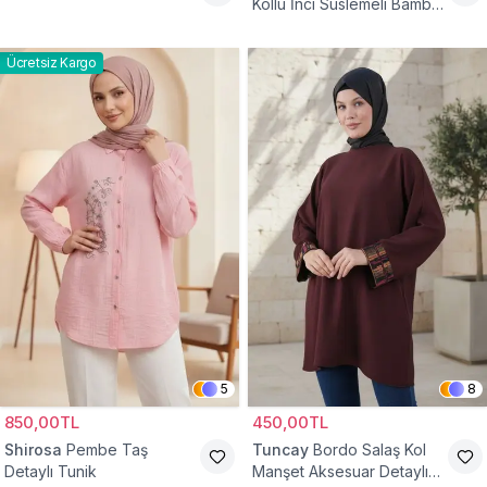
Kollu İnci Süslemeli Bambu
Keten Tunik
Ücretsiz Kargo
5
8
850,00TL
450,00TL
Shirosa
Pembe Taş
Tuncay
Bordo Salaş Kol
Detaylı Tunik
Manşet Aksesuar Detaylı