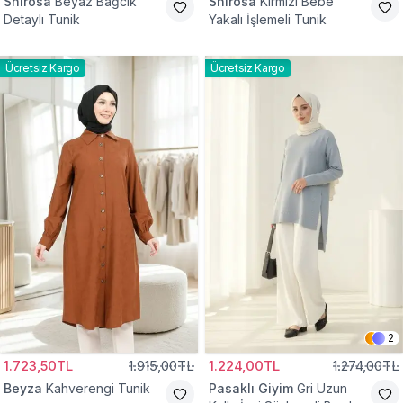
Shirosa
Beyaz Bağcık
Shirosa
Kırmızı Bebe
Detaylı Tunik
Yakalı İşlemeli Tunik
Ücretsiz Kargo
Ücretsiz Kargo
2
1.723,50TL
1.915,00TL
1.224,00TL
1.274,00TL
Beyza
Kahverengi Tunik
Pasaklı Giyim
Gri Uzun