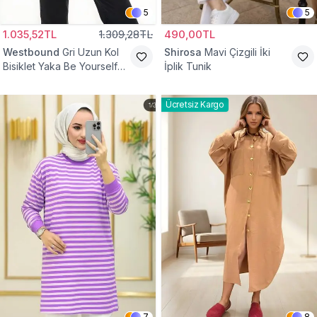
5
5
1.035,52TL
1.309,28TL
490,00TL
Westbound
Gri Uzun Kol
Shirosa
Mavi Çizgili İki
Bisiklet Yaka Be Yourself
İplik Tunik
Sweatshirt Tunik
Ücretsiz Kargo
7
8