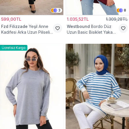
3
8
599,00TL
1.035,52TL
1.309,28TL
Fzd Filizzade
Yeşil Anne
Westbound
Bordo Düz
Kadifesi Arka Uzun Piliseli
Uzun Basic Bisiklet Yaka
Lastik Kol Torba Tunik
Sweatshirt Tesettür Tunik
Ücretsiz Kargo