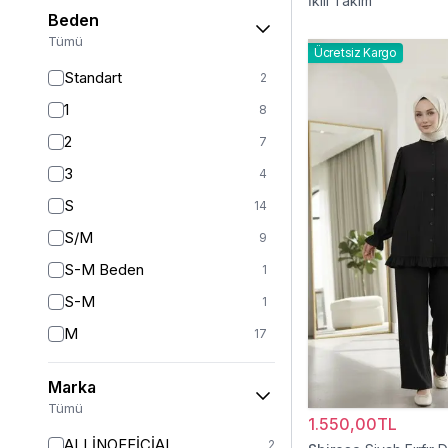
İkili Takım
Beden
Tümü
Ücretsiz Kargo
Standart
2
1
8
2
7
3
4
S
14
S/M
9
S-M Beden
1
S-M
1
M
17
L
16
Marka
L/XL
8
Tümü
1.550,00TL
XL/L
1
ALLİNOFFİCİAL
2