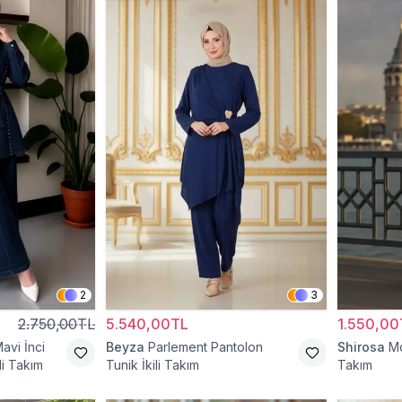
2
3
2.750,00TL
5.540,00TL
1.550,00
avi İnci
Beyza
Parlement Pantolon
Shirosa
Mo
li Takım
Tunik İkili Takım
Takım