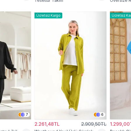
Tesettür Takım
Oversize R
Ücretsiz Kargo
Ücretsiz Ka
7
6
2.261,48TL
2.909,50TL
1.299,00