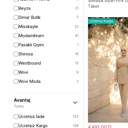
Shirosa
Siyah Fırfır De
L-XL
1
Takım
Beyza
21
XL
15
Dimar Butik
7
Ücretsiz Kargo
XL-XXL
1
Misskayle
22
2XL
5
Modamihram
41
2XL/3XL
4
Pasaklı Giyim
1
36
2
Shirosa
15
38
56
Westbound
13
STANDART
2
Wovi
9
1 (38-40-42)
1
Wovi Moda
2
40
77
42
66
Avantaj
42/44
15
Tümü
44
61
Ücretsiz İade
133
46
54
Ücretsiz Kargo
128
4.491,00TL