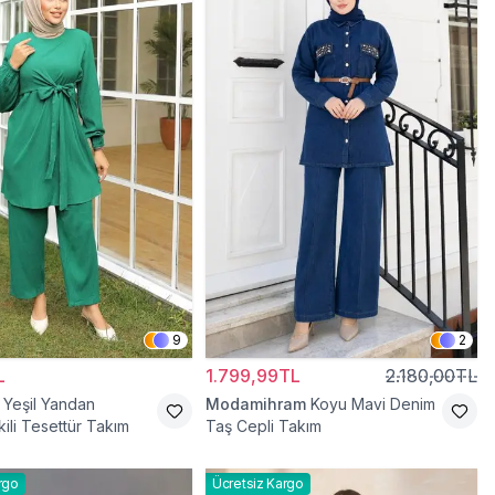
9
2
L
1.799,99TL
2.180,00TL
Yeşil Yandan
Modamihram
Koyu Mavi Denim
kili Tesettür Takım
Taş Cepli Takım
rgo
Ücretsiz Kargo