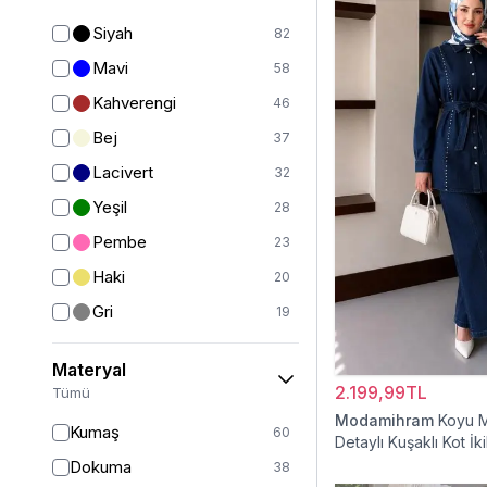
Yelek
12
Siyah
82
Ceket
24
Mavi
58
Mont
20
Kahverengi
46
Kız Çocuk Elbise
19
Bej
37
Kız Çocuk Giyim
32
Lacivert
32
Panço
5
Yeşil
28
Kaban
41
Pembe
23
Tam Kapalı Mayo
226
Haki
20
Yarım Kapalı Mayo
59
Gri
19
Kız Çocuk Pantolon
5
Bordo
16
Materyal
Kız Çocuk Takım
6
Mor
9
2.199,99TL
Tümü
Kız Çocuk Etek
2
Beyaz
9
Modamihram
Koyu M
Kumaş
60
Detaylı Kuşaklı Kot İki
Ekru
7
Dokuma
38
Turuncu
5