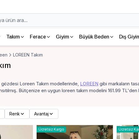
Takım
Ferace
Giyim
Büyük Beden
Dış Giyi
reen
LOREEN Takım
kım
ın gözdesi Loreen Takım modellerinde,
LOREEN
gibi markaların tas
nsıtılmış. Bütçenize en uygun loreen takım modelini 161.99 TL'den b
Renk
Avantaj
Ücretsiz Kargo
Ücretsiz Ka