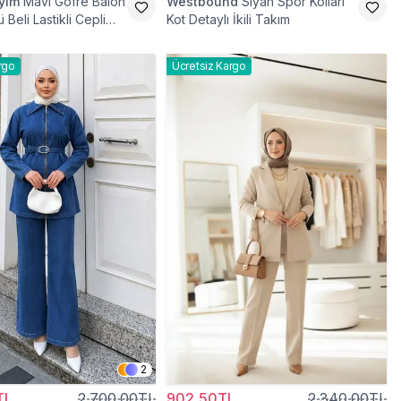
iyim
Mavi Gofre Balon
Westbound
Siyah Spor Kolları
 Beli Lastikli Cepli
Kot Detaylı İkili Takım
ili Takım
rgo
Ücretsiz Kargo
2
TL
2.700,00TL
902,50TL
2.340,00TL