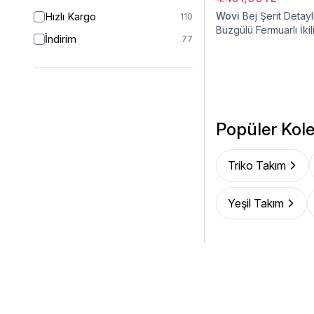
2 (44-46)
1
Hızlı Kargo
Wovi
Bej Şerit Detay
110
Büzgülü Fermuarlı İkil
46/48
16
İndirim
77
Eşofman Takımı
48
50
50
53
52
28
54
1
Popüler Kole
54/56
1
Triko Takım
Yeşil Takım