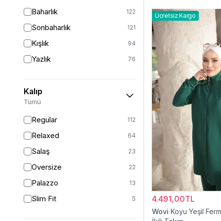
Baharlık
122
Ücretsiz Kargo
Sonbaharlık
121
Kışlık
94
Yazlık
76
Kalıp
Tümü
Regular
112
Relaxed
64
Salaş
23
Oversize
22
Palazzo
13
Slim Fit
4.491,00TL
5
Wovi
Koyu Yeşil Ferm