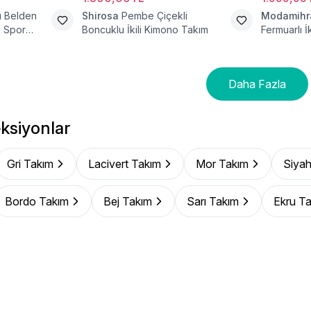
lı Belden
Shirosa
Pembe Çiçekli
Modamih
i Spor
Boncuklu İkili Kimono Takım
Fermuarlı İ
Daha Fazla
ksiyonlar
Gri Takım
Lacivert Takım
Mor Takım
Siyah
Bordo Takım
Bej Takım
Sarı Takım
Ekru T