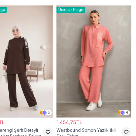
rgo
Ücretsiz Kargo
5
4
TL
1.454,75TL
rengi Şerit Detaylı
Westbound
Somon Yazlık İkili