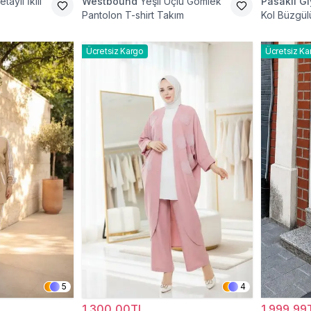
taylı İkili
Westbound
Yeşil Üçlü Gömlek
Pasaklı G
Pantolon T-shirt Takım
Kol Büzgülü
Tesettür İk
Ücretsiz Kargo
Ücretsiz Ka
5
4
1.300,00TL
1.999,99