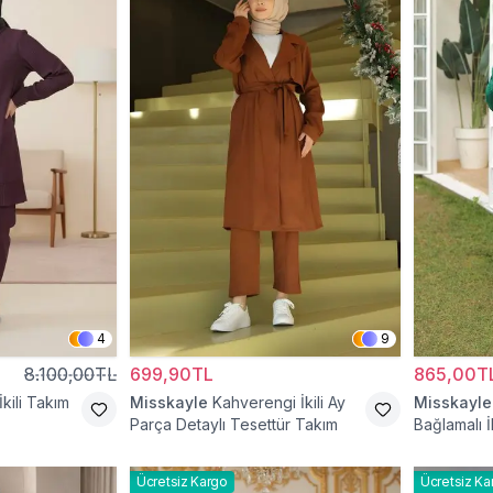
4
9
8.100,00TL
699,90TL
865,00T
kili Takım
Misskayle
Kahverengi İkili Ay
Misskayle
Parça Detaylı Tesettür Takım
Bağlamalı İ
Ücretsiz Kargo
Ücretsiz Ka