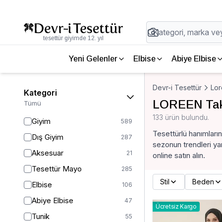
tesettür giyimde 12. yıl
Yeni Gelenler
Elbise
Abiye Elbise
Devr-i Tesettür
Lo
Kategori
LOREEN Ta
Tümü
133 ürün bulundu.
Giyim
589
Tesettürlü hanımlar
Dış Giyim
287
sezonun trendleri ya
Aksesuar
21
online satın alın.
Tesettür Mayo
285
Stil
Beden
Elbise
106
Abiye Elbise
47
Ücretsiz Kargo
Tunik
55