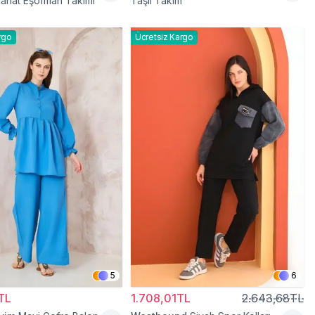
ahat Eşofman Takımı
Taşlı Takım
rgo
Ücretsiz Kargo
5
6
TL
1.708,01TL
2.643,68TL