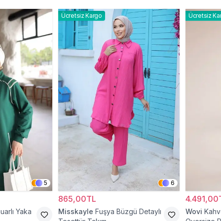
Ücretsiz Kargo
Ücretsiz Ka
5
6
865,00TL
4.491,00
uarlı Yaka
Misskayle
Fuşya Büzgü Detaylı
Wovi
Kahve