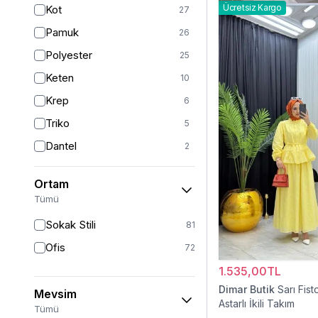
Ücretsiz Kargo
Kot
27
Sarı
4
Pamuk
26
Pudra
3
Polyester
25
Turkuaz
2
Keten
10
Krep
6
Triko
5
Dantel
2
Viskon
2
Ortam
Kürk
1
Tümü
Müslin
1
Sokak Stili
81
Ofis
72
1.535,00TL
Dimar Butik
Sarı Fist
Mevsim
Astarlı İkili Takım
Tümü