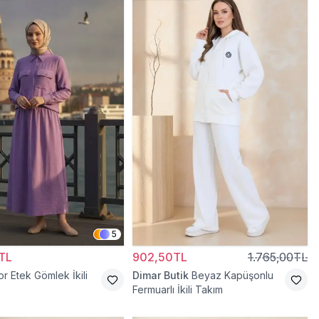
5
TL
902,50TL
1.765,00TL
r Etek Gömlek İkili
Dimar Butik
Beyaz Kapüşonlu
Fermuarlı İkili Takım