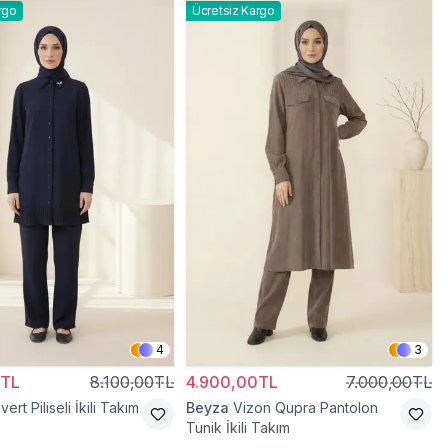
rgo
Ücretsiz Kargo
4
3
0TL
8.100,00TL
4.900,00TL
7.000,00TL
vert Piliseli İkili Takım
Beyza
Vizon Qupra Pantolon
Tunik İkili Takım