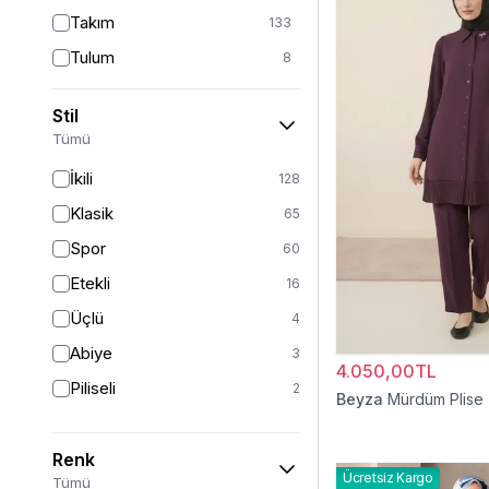
Takım
133
Tulum
8
Pantolon
148
Stil
Etek
19
Tümü
Pantolon Etek
2
İkili
128
Bluz & Gömlek
15
Klasik
65
Kazak
7
Spor
60
Eşofman
67
Etekli
16
Şal
6
Üçlü
4
Bone
15
Abiye
3
4.050,00TL
Ferace
126
Piliseli
2
Beyza
Mürdüm Plise İ
Kap & Pardesü
23
Trençkot
32
Renk
Hırka
4
Ücretsiz Kargo
Tümü