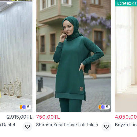
Ücretsiz Ka
5
5
2.915,00TL
750,00TL
4.050,0
o Dantel
Shirosa
Yeşil Penye İkili Takım
Beyza
Laci