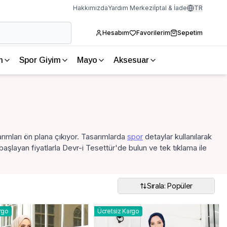
Hakkımızda
Yardım Merkezi
İptal & İade
TR
Hesabım
Favorilerim
Sepetim
m
Spor Giyim
Mayo
Aksesuar
arımları ön plana çıkıyor. Tasarımlarda
spor
detaylar kullanılarak
aşlayan fiyatlarla Devr-i Tesettür'de bulun ve tek tıklama ile
Sırala: Popüler
rgo
Ücretsiz Kargo