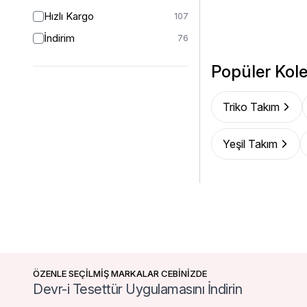
2 (44-46)
1
Hızlı Kargo
107
46/48
16
İndirim
76
48
50
Popüler Kole
50
53
52
27
Triko Takım
54
1
54/56
1
Yeşil Takım
ÖZENLE SEÇİLMİŞ MARKALAR CEBİNİZDE
Devr-i Tesettür Uygulamasını İndirin