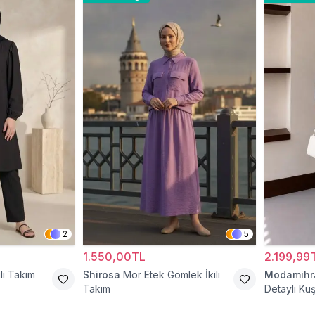
2
5
1.550,00TL
2.199,99
li Takım
Shirosa
Mor Etek Gömlek İkili
Modamih
Takım
Detaylı Kuş