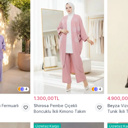
4
4
1.300,00TL
4.900,0
ı Fermuarlı
Shirosa
Pembe Çiçekli
Beyza
Viz
Boncuklu İkili Kimono Takım
Tunik İkili
Ücretsiz Kargo
Ücretsiz Ka