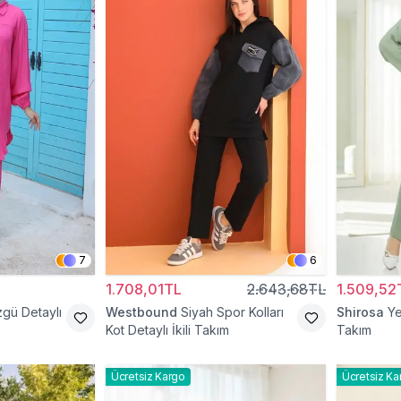
7
6
1.708,01TL
2.643,68TL
1.509,52
gü Detaylı
Westbound
Siyah Spor Kolları
Shirosa
Ye
Kot Detaylı İkili Takım
Takım
Ücretsiz Kargo
Ücretsiz Ka