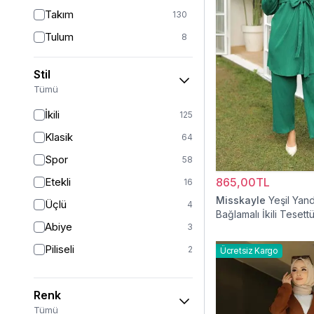
Takım
130
Tulum
8
Pantolon
151
Stil
Etek
19
Tümü
Pantolon Etek
2
İkili
125
Bluz & Gömlek
15
Klasik
64
Kazak
6
Spor
58
Eşofman
64
Etekli
865,00TL
16
Şal
6
Misskayle
Yeşil Yan
Üçlü
4
Bağlamalı İkili Tesett
Bone
15
Abiye
3
Ferace
126
Piliseli
2
Ücretsiz Kargo
Kap & Pardesü
23
Trençkot
32
Renk
Hırka
4
Tümü