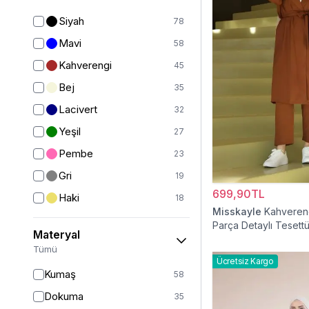
Yelek
12
Siyah
78
Ceket
24
Mavi
58
Kaban
41
Kahverengi
45
Mont
20
Bej
35
Yarım Kapalı Mayo
59
Lacivert
32
Kız Çocuk Elbise
20
Yeşil
27
Kız Çocuk Giyim
33
Pembe
23
Panço
5
Gri
19
Tam Kapalı Mayo
224
699,90TL
Haki
18
Misskayle
Kahverengi
Kız Çocuk Pantolon
5
Bordo
15
Parça Detaylı Tesett
Materyal
Kız Çocuk Takım
6
Mor
9
Tümü
Kız Çocuk Etek
2
Ücretsiz Kargo
Beyaz
9
Kumaş
58
Ekru
7
Dokuma
35
Turuncu
4