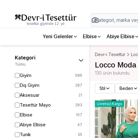
tesettür giyimde 12. yıl
Yeni Gelenler
Elbise
Abiye Elbise
Devr-i Tesettür
Lo
Kategori
Locco Moda
Tümü
130 ürün bulundu.
Giyim
586
Dış Giyim
287
Stil
Beden
Aksesuar
21
Ücretsiz Kargo
Tesettür Mayo
283
Elbise
107
Abiye Elbise
47
Tunik
55