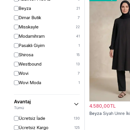
2XL/3XL
3
Beyza
21
36
2
Dimar Butik
7
38
56
Misskayle
22
STANDART
1
Modamihram
41
S-M Beden
1
Pasaklı Giyim
1
L
15
Shirosa
15
L/XL
6
Westbound
13
2XL
5
Wovi
7
1 (38-40-42)
1
Wovi Moda
1
40
77
42
66
Avantaj
4.580,00TL
42/44
15
Tümü
Beyza
Siyah Umre İki
44
61
Ücretsiz İade
130
46
54
Ücretsiz Kargo
125