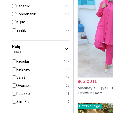
Baharlık
118
Sonbaharlık
117
Kışlık
90
Yazlık
72
Kalıp
Tümü
Regular
109
Relaxed
63
Salaş
22
865,00TL
Oversize
22
Misskayle
Fuşya Büz
Tesettür Takım
Palazzo
13
Slim Fit
5
Ücretsiz Kargo