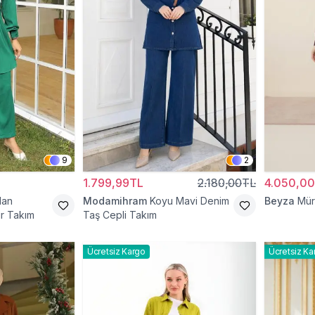
9
2
1.799,99TL
2.180,00TL
4.050,0
dan
Modamihram
Koyu Mavi Denim
Beyza
Mür
ür Takım
Taş Cepli Takım
Ücretsiz Kargo
Ücretsiz Ka