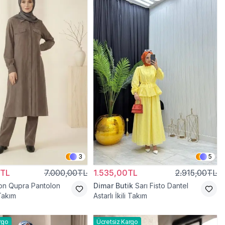
3
5
0TL
7.000,00TL
1.535,00TL
2.915,00TL
on Qupra Pantolon
Dimar Butik
Sarı Fisto Dantel
 Takım
Astarlı İkili Takım
rgo
Ücretsiz Kargo