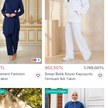
3
0TL
902,50TL
1.765,00TL
lement Pantolon
Dimar Butik
Beyaz Kapüşonlu
 Takım
Fermuarlı İkili Takım
rgo
Ücretsiz Kargo