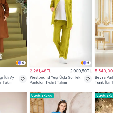
9
6
2.261,48TL
2.909,50TL
5.540,0
 İkili Ay
Westbound
Yeşil Üçlü Gömlek
Beyza
Par
ür Takım
Pantolon T-shirt Takım
Tunik İkili
Ücretsiz Kargo
Ücretsiz Ka