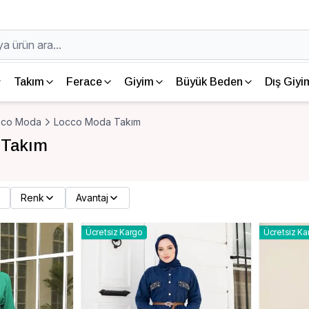
Takım
Ferace
Giyim
Büyük Beden
Dış Giyi
cco Moda
Locco Moda Takım
 Takım
Renk
Avantaj
Ücretsiz Kargo
Ücretsiz Ka