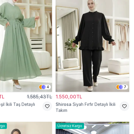
4
7
TL
1.585,43TL
1.550,00TL
şil İkili Taş Detaylı
Shirosa
Siyah Fırfır Detaylı İkili
Takım
rgo
Ücretsiz Kargo