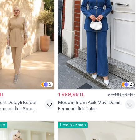
5
2
TL
1.999,99TL
2.700,00TL
erit Detaylı Belden
Modamihram
Açık Mavi Denim
muarlı İkili Spor
Fermuarlı İkili Takım
akımı
rgo
Ücretsiz Kargo