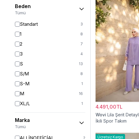
Beden
Tümü
Standart
3
1
8
2
7
3
4
S
13
S/M
8
S-M
1
M
16
XL/L
1
4.491,00TL
L-XL
1
Wovi
Lila Şerit Detayl
Marka
İkili Spor Takım
XL
14
Tümü
XL-XXL
1
Ücretsiz Kargo
ALLİNOFFİCİAL
2