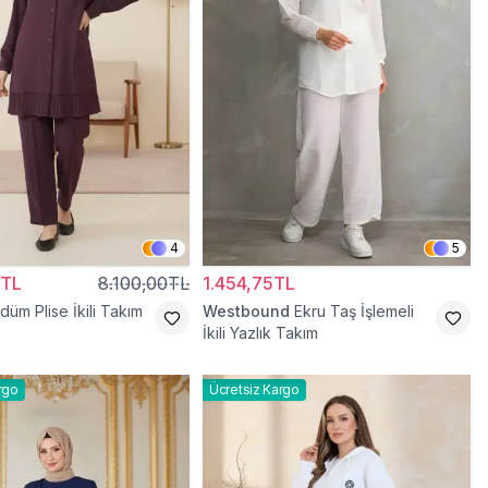
4
5
0TL
8.100,00TL
1.454,75TL
düm Plise İkili Takım
Westbound
Ekru Taş İşlemeli
İkili Yazlık Takım
rgo
Ücretsiz Kargo