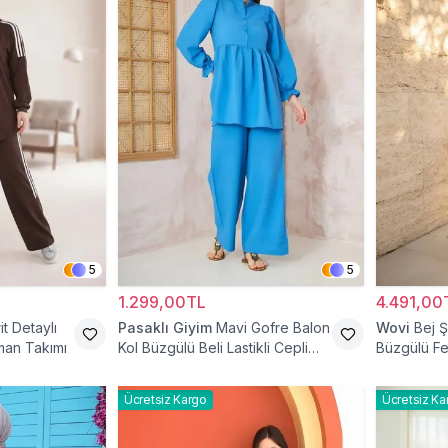
5
5
1.299,00TL
4.491,00
t Detaylı
Pasaklı Giyim
Mavi Gofre Balon
Wovi
Bej Ş
man Takımı
Kol Büzgülü Beli Lastikli Cepli
Büzgülü Fer
Tesettür İkili Takım
Eşofman T
Ücretsiz Kargo
Ücretsiz Ka