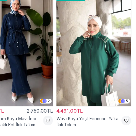
2
5
TL
2.750,00TL
4.491,00TL
ram
Koyu Mavi İnci
Wovi
Koyu Yeşil Fermuarlı Yaka
aklı Kot İkili Takım
İkili Takım