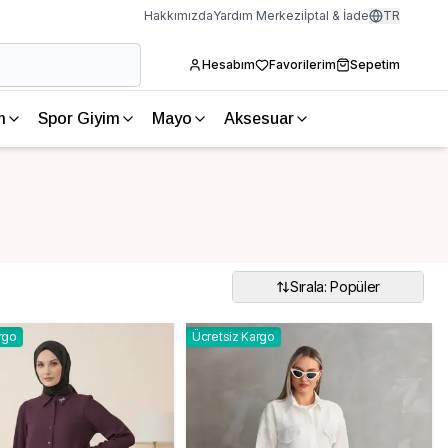
Hakkımızda
Yardım Merkezi
İptal & İade
TR
Hesabım
Favorilerim
Sepetim
m
Spor Giyim
Mayo
Aksesuar
Sırala: Popüler
rgo
Ücretsiz Kargo