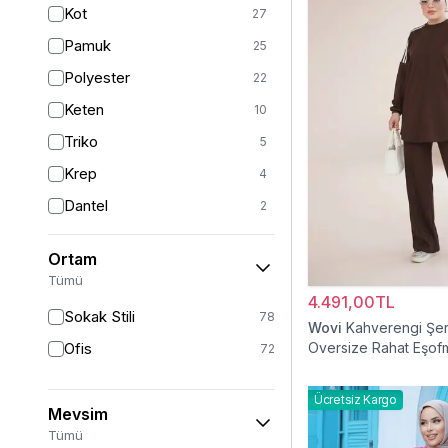
Kot
27
Sarı
4
Pamuk
25
Pudra
3
Polyester
22
Turkuaz
2
Keten
10
Triko
5
Krep
4
Dantel
2
Viskon
2
Ortam
Kürk
1
Tümü
Müslin
4.491,00TL
1
Sokak Stili
78
Wovi
Kahverengi Şeri
Ofis
Oversize Rahat Eşof
72
Ücretsiz Kargo
Mevsim
Tümü