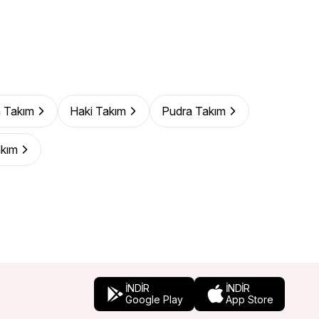
 Takım
Haki Takım
Pudra Takım
akım
İNDİR
İNDİR
Google Play
App Store